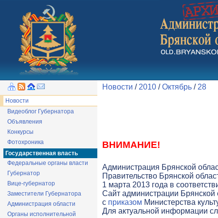
Новости
/
2010
/
Октябрь
/
28
Новости
Видеоблог Губернатора
Объявления
Конкурсы
Фотохроника
ВНИМАНИЕ!
Государственная власть
Федеральные органы власти
Администрация Брянской облас
Губернатор
Правительство Брянской облас
Вице-губернатор
1 марта 2013 года в соответст
Cайт администрации Брянской о
Заместители Губернатора
с
приказом
Министерства культу
Администрация области
Для актуальной информации с
Органы исполнительной