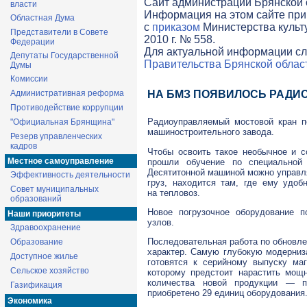
Cайт администрации Брянской о
власти
Информация на этом сайте при
Областная Дума
с
приказом
Министерства культ
Представители в Совете
2010 г. № 558.
Федерации
Для актуальной информации сл
Депутаты Государственной
Правительства Брянской облас
Думы
Комиссии
Административная реформа
НА БМЗ ПОЯВИЛОСЬ РАДИ
Противодействие коррупции
Радиоуправляемый мостовой кран п
"Официальная Брянщина"
машиностроительного завода.
Резерв управленческих
кадров
Чтобы освоить такое необычное и с
Местное самоуправление
прошли обучение по специальной
Десятитонной машиной можно управля
Эффективность деятельности
груз, находится там, где ему удоб
Совет муниципальных
на тепловоз.
образований
Новое погрузочное оборудование п
Наши приоритеты
узлов.
Здравоохранение
Последовательная работа по обновле
Образование
характер. Самую глубокую модерниз
Доступное жилье
готовятся к серийному выпуску маг
Сельское хозяйство
которому предстоит нарастить мощ
количества новой продукции — п
Газификация
приобретено 29 единиц оборудования
Экономика