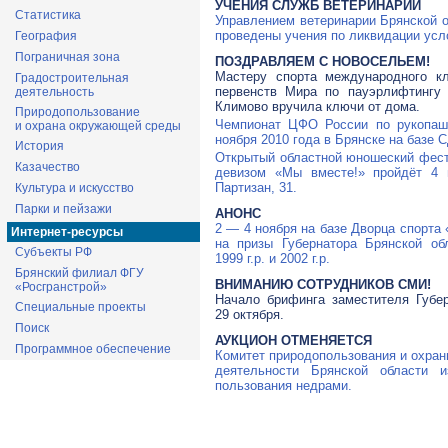
УЧЕНИЯ СЛУЖБ ВЕТЕРИНАРИИ
Статистика
Управлением ветеринарии Брянской 
проведены учения по ликвидации усл
География
Пограничная зона
ПОЗДРАВЛЯЕМ С НОВОСЕЛЬЕМ!
Мастеру спорта международного кл
Градостроительная
первенств Мира по пауэрлифтингу 
деятельность
Климово вручила ключи от дома.
Природопользование
Чемпионат ЦФО России по рукопаш
и охрана окружающей среды
ноября 2010 года в Брянске на базе
История
Открытый областной юношеский фес
Казачество
девизом «Мы вместе!» пройдёт 4 
Партизан, 31.
Культура и искусство
Парки и пейзажи
АНОНС
2 — 4 ноября на базе Дворца спорта 
Интернет-ресурсы
на призы Губернатора Брянской о
Субъекты РФ
1999 г.р. и 2002 г.р.
Брянский филиал ФГУ
ВНИМАНИЮ СОТРУДНИКОВ СМИ!
«Росгранстрой»
Начало брифинга заместителя Губер
Специальные проекты
29 октября.
Поиск
АУКЦИОН ОТМЕНЯЕТСЯ
Программное обеспечение
Комитет природопользования и охра
деятельности Брянской области 
пользования недрами.