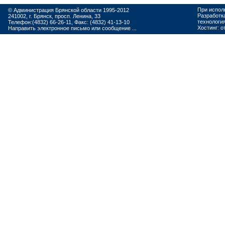
При испол
© Администрация Брянской области 1995-2012
Разработк
241002, г. Брянск, просп. Ленина, 33
технологи
Телефон:(4832) 66-26-11, Факс: (4832) 41-13-10
Хостинг:
о
Направить электронное письмо или сообщение ...