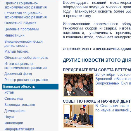
Восемнадцать позиций металлореж
Прогноз социально-
оборудования ведущих мировых прои
экономического развития
году. Планируется освоить более 55
Стратегия социально-
в прошлом году.
экономического развития
Областной бюджет
Использование современного обор
технологии сборки и сварки, изго
Целевые программы
надежности, увеличивать произво
Инвестиции
в конечном итоге, повышает конкуре
Внешнеэкономическая
деятельность
28 ОКТЯБРЯ 2010 Г. // ПРЕСС-СЛУЖБА АДМ
Малый бизнес
Областная собственность
ДРУГИЕ НОВОСТИ ЭТОГО ДН
Итоги социально –
экономического развития
ПРЕДСЕДАТЕЛЕМ СОВЕТА ВЕТЕРА
Дорожный фонд
28 октября состоя
Брянской областно
Реестр розничных рынков
Вооружённых Сил и
Брянская область
Устав
Символика
СОВЕТ ПО НАУКЕ И НАУЧНОЙ ДЕЯ
Законодательство
В Овальном зале 
по науке и научной
Демография
Наука
Инновации
Информатизация