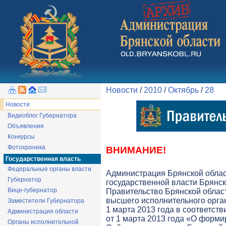
Новости
/
2010
/
Октябрь
/
28
Новости
Видеоблог Губернатора
Объявления
Конкурсы
Фотохроника
ВНИМАНИЕ!
Государственная власть
Федеральные органы власти
Администрация Брянской обла
Губернатор
государственной власти Брянск
Вице-губернатор
Правительство Брянской облас
высшего исполнительного орга
Заместители Губернатора
1 марта 2013 года в соответств
Администрация области
от 1 марта 2013 года «О форми
Органы исполнительной