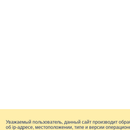
Уважаемый пользователь, данный сайт производит обр
об
ip-адресе
, местоположении, типе и версии операцион