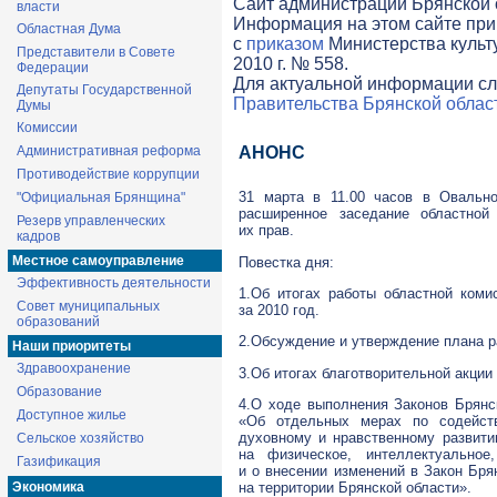
Cайт администрации Брянской о
власти
Информация на этом сайте при
Областная Дума
с
приказом
Министерства культ
Представители в Совете
2010 г. № 558.
Федерации
Для актуальной информации сл
Депутаты Государственной
Правительства Брянской облас
Думы
Комиссии
Административная реформа
АНОНС
Противодействие коррупции
31 марта в 11.00 часов в Овально
"Официальная Брянщина"
расширенное заседание областно
Резерв управленческих
их прав.
кадров
Местное самоуправление
Повестка дня:
Эффективность деятельности
1.Об итогах работы областной ком
Совет муниципальных
за 2010 год.
образований
2.Обсуждение и утверждение плана ра
Наши приоритеты
Здравоохранение
3.Об итогах благотворительной акции
Образование
4.О ходе выполнения Законов Брянс
Доступное жилье
«Об отдельных мерах по содейств
духовному и нравственному развити
Сельское хозяйство
на физическое, интеллектуальное
Газификация
и о внесении изменений в Закон Бр
на территории Брянской области».
Экономика