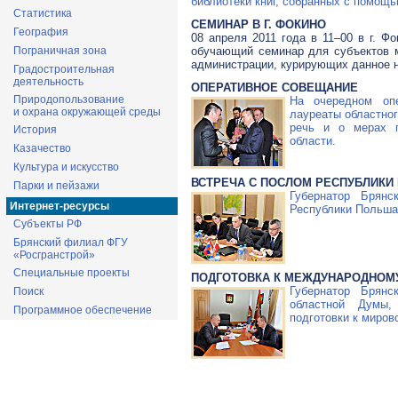
библиотеки книг, собранных с помощь
Статистика
СЕМИНАР В Г. ФОКИНО
География
08 апреля 2011 года в 11–00 в г. Ф
Пограничная зона
обучающий семинар для субъектов м
администрации, курирующих данное 
Градостроительная
деятельность
ОПЕРАТИВНОЕ СОВЕЩАНИЕ
Природопользование
На очередном оп
и охрана окружающей среды
лауреаты областно
речь и о мерах п
История
области.
Казачество
Культура и искусство
ВСТРЕЧА С ПОСЛОМ РЕСПУБЛИКИ
Парки и пейзажи
Губернатор Брян
Интернет-ресурсы
Республики Польша
Субъекты РФ
Брянский филиал ФГУ
«Росгранстрой»
Специальные проекты
ПОДГОТОВКА К МЕЖДУНАРОДНОМУ
Губернатор Брян
Поиск
областной Думы,
Программное обеспечение
подготовки к миров