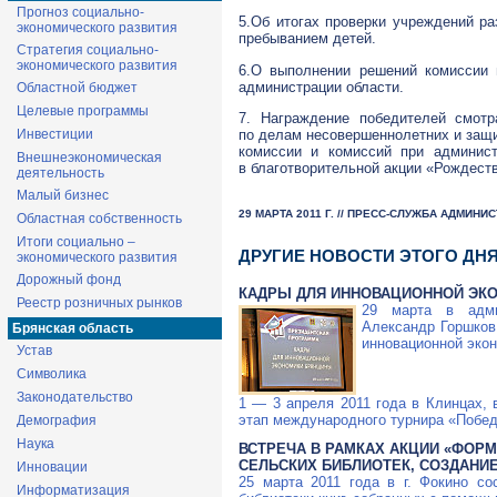
Прогноз социально-
5.Об итогах проверки учреждений р
экономического развития
пребыванием детей.
Стратегия социально-
экономического развития
6.О выполнении решений комиссии 
администрации области.
Областной бюджет
Целевые программы
7. Награждение победителей
смотр
по делам несовершеннолетних и защи
Инвестиции
комиссии и комиссий при админист
Внешнеэкономическая
в благотворительной акции «Рождеств
деятельность
Малый бизнес
29 МАРТА 2011 Г. // ПРЕСС-СЛУЖБА АДМИН
Областная собственность
Итоги социально –
ДРУГИЕ НОВОСТИ ЭТОГО ДН
экономического развития
Дорожный фонд
КАДРЫ ДЛЯ ИННОВАЦИОННОЙ ЭК
Реестр розничных рынков
29 марта в адми
Александр Горшко
Брянская область
инновационной эко
Устав
Символика
Законодательство
1 — 3 апреля 2011 года в Клинцах,
этап международного турнира «Побед
Демография
Наука
ВСТРЕЧА В РАМКАХ АКЦИИ «ФОР
СЕЛЬСКИХ БИБЛИОТЕК, СОЗДАНИ
Инновации
25 марта 2011 года в г. Фокино с
Информатизация