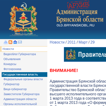
Новости
/
2011
/
Март
/
29
Новости
Видеоблог Губернатора
Объявления
Конкурсы
Фотохроника
ВНИМАНИЕ!
Государственная власть
Федеральные органы власти
Администрация Брянской обла
Губернатор
государственной власти Брянск
Вице-губернатор
Правительство Брянской облас
высшего исполнительного орга
Заместители Губернатора
1 марта 2013 года в соответств
Администрация области
от 1 марта 2013 года «О форми
Органы исполнительной