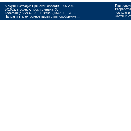
При испол
© Администрация Брянской области 1995-2012
Разработк
241002, г. Брянск, просп. Ленина, 33
технологи
Телефон:(4832) 66-26-11, Факс: (4832) 41-13-10
Хостинг:
о
Направить электронное письмо или сообщение ...