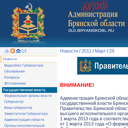
Новости
/
2011
/
Март
/
29
Новости
Видеоблог Губернатора
Объявления
Конкурсы
Фотохроника
ВНИМАНИЕ!
Государственная власть
Федеральные органы власти
Администрация Брянской обла
Губернатор
государственной власти Брянск
Вице-губернатор
Правительство Брянской облас
высшего исполнительного орга
Заместители Губернатора
1 марта 2013 года в соответств
Администрация области
от 1 марта 2013 года «О форми
Органы исполнительной