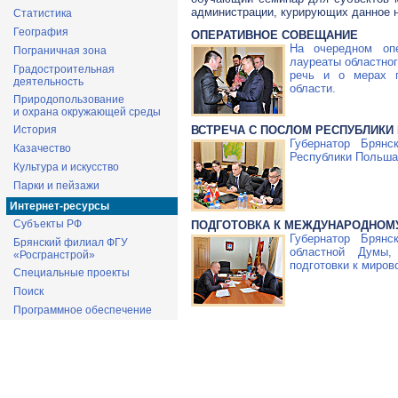
администрации, курирующих данное 
Статистика
География
ОПЕРАТИВНОЕ СОВЕЩАНИЕ
На очередном оп
Пограничная зона
лауреаты областно
Градостроительная
речь и о мерах п
деятельность
области.
Природопользование
и охрана окружающей среды
ВСТРЕЧА С ПОСЛОМ РЕСПУБЛИКИ
История
Губернатор Брян
Казачество
Республики Польша
Культура и искусство
Парки и пейзажи
Интернет-ресурсы
Субъекты РФ
ПОДГОТОВКА К МЕЖДУНАРОДНОМУ
Губернатор Брян
Брянский филиал ФГУ
областной Думы,
«Росгранстрой»
подготовки к миров
Специальные проекты
Поиск
Программное обеспечение