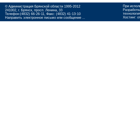
При испол
© Администрация Брянской области 1995-2012
Разработк
241002, г. Брянск, просп. Ленина, 33
технологи
Телефон:(4832) 66-26-11, Факс: (4832) 41-13-10
Хостинг:
о
Направить электронное письмо или сообщение ...