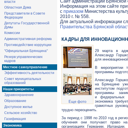
Cайт администрации Брянской о
власти
Информация на этом сайте при
Областная Дума
с
приказом
Министерства культ
Представители в Совете
2010 г. № 558.
Федерации
Для актуальной информации сл
Депутаты Государственной
Правительства Брянской облас
Думы
Комиссии
Административная реформа
КАДРЫ ДЛЯ ИННОВАЦИОНН
Противодействие коррупции
29 марта в адми
"Официальная Брянщина"
Александр Горш
Резерв управленческих
для инновационно
кадров
Местное самоуправление
В мероприятии т
программы подгото
Эффективность деятельности
Совет муниципальных
Александр Горшко
образований
на Брянщине уж
институтом подго
Наши приоритеты
программы зани
Здравоохранение
и федеральных о
Образование
экономика требуе
Еще фото
грамотных руково
Доступное жилье
трудно переоценить.
Сельское хозяйство
За период с 1998 по 2010 год в реги
Газификация
обучения они получают право на
Экономика
организациях Германии, Ирландии,