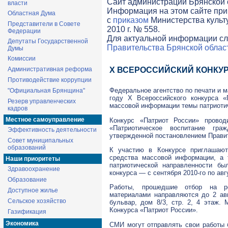
Cайт администрации Брянской о
власти
Информация на этом сайте при
Областная Дума
с
приказом
Министерства культ
Представители в Совете
2010 г. № 558.
Федерации
Для актуальной информации сл
Депутаты Государственной
Правительства Брянской облас
Думы
Комиссии
Административная реформа
Х ВСЕРОССИЙСКИЙ КОНКУР
Противодействие коррупции
Федеральное агентство по печати и 
"Официальная Брянщина"
году Х Всероссийского конкурса 
Резерв управленческих
массовой информации темы патриотич
кадров
Местное самоуправление
Конкурс «Патриот России» провод
«Патриотическое воспитание гра
Эффективность деятельности
утвержденной постановлением Прави
Совет муниципальных
образований
К участию в Конкурсе приглашают
средства массовой информации, а 
Наши приоритеты
патриотической направленности 
Здравоохранение
конкурса — с сентября
2010-го
по авг
Образование
Работы, прошедшие отбор на ре
Доступное жилье
материалами направляются до 2 авг
Сельское хозяйство
бульвар, дом 8/3, стр. 2, 4 этаж
Конкурса «Патриот России».
Газификация
Экономика
СМИ могут отправлять свои работы 