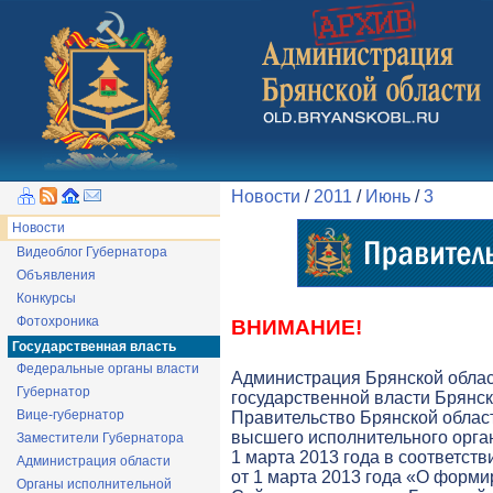
Новости
/
2011
/
Июнь
/
3
Новости
Видеоблог Губернатора
Объявления
Конкурсы
Фотохроника
ВНИМАНИЕ!
Государственная власть
Федеральные органы власти
Администрация Брянской обла
Губернатор
государственной власти Брянск
Вице-губернатор
Правительство Брянской облас
высшего исполнительного орга
Заместители Губернатора
1 марта 2013 года в соответств
Администрация области
от 1 марта 2013 года «О форми
Органы исполнительной