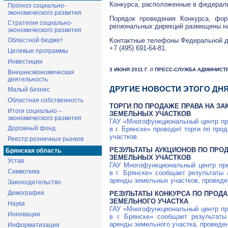
Конкурса, расположенные в федераль
Прогноз социально-
экономического развития
Порядок проведения Конкурса, фор
Стратегия социально-
региональных дирекций размещены н
экономического развития
Областной бюджет
Контактные телефоны Федеральной д
+7 (495) 691-64-81
.
Целевые программы
Инвестиции
3 ИЮНЯ 2011 Г. // ПРЕСС-СЛУЖБА АДМИНИС
Внешнеэкономическая
деятельность
ДРУГИЕ НОВОСТИ ЭТОГО ДН
Малый бизнес
Областная собственность
ТОРГИ ПО ПРОДАЖЕ ПРАВА НА З
Итоги социально –
ЗЕМЕЛЬНЫХ УЧАСТКОВ
экономического развития
ГАУ «Многофункциональный центр пр
Дорожный фонд
в г. Брянске» проводит торги по пр
участков.
Реестр розничных рынков
РЕЗУЛЬТАТЫ АУКЦИОНОВ ПО ПРО
Брянская область
ЗЕМЕЛЬНЫХ УЧАСТКОВ
Устав
ГАУ Многофункциональный центр пр
Символика
в г. Брянске» сообщает результаты
аренды земельных участков, провед
Законодательство
Демография
РЕЗУЛЬТАТЫ КОНКУРСА ПО ПРОД
ЗЕМЕЛЬНОГО УЧАСТКА
Наука
ГАУ «Многофункциональный центр пр
Инновации
в г. Брянске» сообщает результат
аренды земельного участка, проведенн
Информатизация