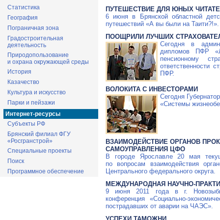
Статистика
ПУТЕШЕСТВИЕ ДЛЯ ЮНЫХ ЧИТАТ
6 июня в Брянской областной детс
География
путешествий «А вы были на Таити?!».
Пограничная зона
ПООЩРИЛИ ЛУЧШИХ СТРАХОВАТЕ
Градостроительная
Сегодня в админ
деятельность
дипломов ПФР «Л
Природопользование
пенсионному стр
и охрана окружающей среды
ответственности с
История
ПФР.
Казачество
ВОЛОКИТА С ИНВЕСТОРАМИ
Культура и искусство
Сегодня Губернато
Парки и пейзажи
«Системы жизнеобе
Интернет-ресурсы
Субъекты РФ
Брянский филиал ФГУ
«Росгранстрой»
ВЗАИМОДЕЙСТВИЕ ОРГАНОВ ПРОК
САМОУПРАВЛЕНИЯ ЦФО
Специальные проекты
В городе Ярославле 20 мая теку
Поиск
по вопросам взаимодействия орган
Центрального федерального округа.
Программное обеспечение
МЕЖДУНАРОДНАЯ
НАУЧНО-ПРАКТ
9 июня 2011 года в г. Новозыб
конференция «
Социально-экономиче
пострадавших от аварии на ЧАЭС».
УСПЕХИ ТАМОЖНИ