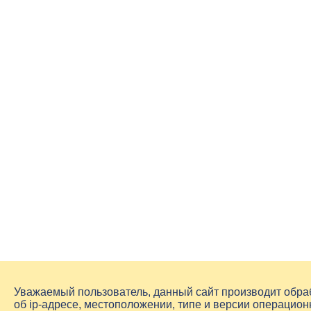
Уважаемый пользователь, данный сайт производит обр
об
ip-адресе
, местоположении, типе и версии операцион