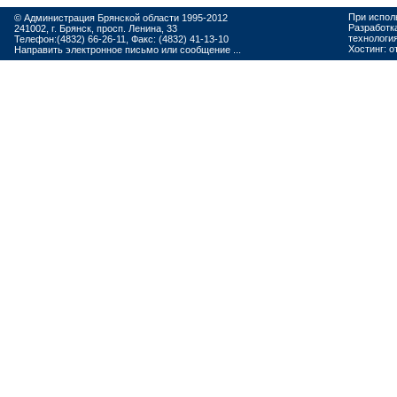
При испол
© Администрация Брянской области 1995-2012
Разработк
241002, г. Брянск, просп. Ленина, 33
технологи
Телефон:(4832) 66-26-11, Факс: (4832) 41-13-10
Хостинг:
о
Направить электронное письмо или сообщение ...