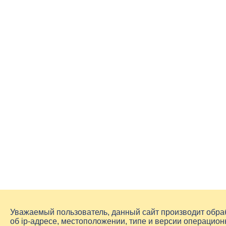
Уважаемый пользователь, данный сайт производит обр
об
ip-адресе
, местоположении, типе и версии операцион