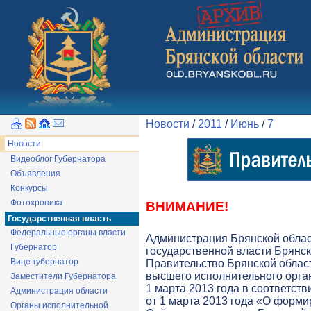
Новости
/
2011
/
Июнь
/
7
Новости
Видеоблог Губернатора
Объявления
Конкурсы
Фотохроника
ВНИМАНИЕ!
Государственная власть
Федеральные органы власти
Администрация Брянской обла
Губернатор
государственной власти Брянск
Вице-губернатор
Правительство Брянской облас
высшего исполнительного орга
Заместители Губернатора
1 марта 2013 года в соответств
Администрация области
от 1 марта 2013 года «О форми
Органы исполнительной