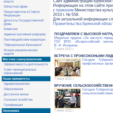
Cайт администрации Брянской о
власти
Информация на этом сайте при
Областная Дума
с
приказом
Министерства культ
Представители в Совете
2010 г. № 558.
Федерации
Для актуальной информации сл
Депутаты Государственной
Правительства Брянской облас
Думы
Комиссии
ПОЗДРАВЛЯЕМ С ВЫСОКОЙ НАГРА
Административная реформа
Медалью ордена «За заслуги перед
Противодействие коррупции
ГОУ ВПО «Всероссийский заоч
"Официальная Брянщина"
В. И. Игнашков
.
7 июня 2011 г.
Резерв управленческих
кадров
ВСТРЕЧА С ПРОФСОЮЗНЫМИ ЛИД
Местное самоуправление
Сегодня Губерна
профсоюзных орга
Эффективность деятельности
Совет муниципальных
образований
Наши приоритеты
7 июня 2011 г.
Здравоохранение
ВРУЧЕНИЕ СЕЛЬСКОХОЗЯЙСТВЕНН
Образование
Сегодня Губернато
сельскохозяйственн
Доступное жилье
Сельское хозяйство
Газификация
7 июня 2011 г.
Экономика