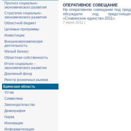
Прогноз социально-
ОПЕРАТИВНОЕ СОВЕЩАНИЕ
экономического развития
На оперативном совещании под пре
Стратегия социально-
обсуждали ход предстояще
экономического развития
«Славянское
единство-2011
».
7 июня 2011 г.
Областной бюджет
Целевые программы
Инвестиции
Внешнеэкономическая
деятельность
Малый бизнес
Областная собственность
Итоги социально –
экономического развития
Дорожный фонд
Реестр розничных рынков
Брянская область
Устав
Символика
Законодательство
Демография
Наука
Инновации
Информатизация