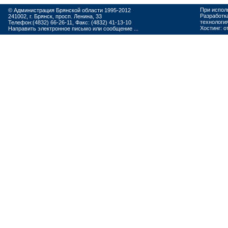
При испол
© Администрация Брянской области 1995-2012
Разработк
241002, г. Брянск, просп. Ленина, 33
технологи
Телефон:(4832) 66-26-11, Факс: (4832) 41-13-10
Хостинг:
о
Направить электронное письмо или сообщение ...