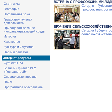
ВСТРЕЧА С ПРОФСОЮЗНЫМИ ЛИД
Статистика
Сегодня Губерна
География
профсоюзных орга
Пограничная зона
Градостроительная
деятельность
ВРУЧЕНИЕ СЕЛЬСКОХОЗЯЙСТВЕНН
Природопользование
Сегодня Губернато
и охрана окружающей среды
сельскохозяйственн
История
Казачество
Культура и искусство
Парки и пейзажи
Интернет-ресурсы
Субъекты РФ
Брянский филиал ФГУ
«Росгранстрой»
Специальные проекты
Поиск
Программное обеспечение