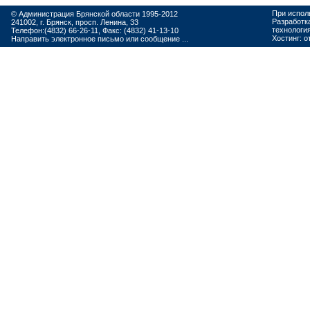
При испол
© Администрация Брянской области 1995-2012
Разработк
241002, г. Брянск, просп. Ленина, 33
технологи
Телефон:(4832) 66-26-11, Факс: (4832) 41-13-10
Хостинг:
о
Направить электронное письмо или сообщение ...