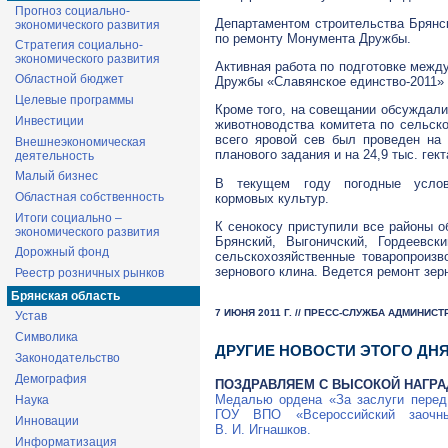
Прогноз социально-
Департаментом строительства Брянс
экономического развития
по ремонту Монумента Дружбы.
Стратегия социально-
экономического развития
Активная работа по подготовке межд
Областной бюджет
Дружбы «Славянское
единство-2011
»
Целевые программы
Кроме того, на совещании обсуждали
Инвестиции
животноводства комитета по сельск
всего яровой сев был проведен на 2
Внешнеэкономическая
планового задания и на 24,9 тыс. ге
деятельность
Малый бизнес
В текущем году погодные услов
Областная собственность
кормовых культур.
Итоги социально –
К сенокосу приступили все районы об
экономического развития
Брянский, Выгоничский, Гордеевск
Дорожный фонд
сельскохозяйственные товаропроиз
зернового клина. Ведется ремонт зер
Реестр розничных рынков
Брянская область
7 ИЮНЯ 2011 Г. // ПРЕСС-СЛУЖБА АДМИНИС
Устав
Символика
ДРУГИЕ НОВОСТИ ЭТОГО ДН
Законодательство
Демография
ПОЗДРАВЛЯЕМ С ВЫСОКОЙ НАГРА
Медалью ордена «За заслуги перед
Наука
ГОУ ВПО «Всероссийский заоч
Инновации
В. И. Игнашков
.
Информатизация