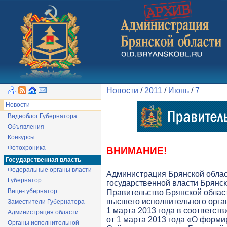
Новости
/
2011
/
Июнь
/
7
Новости
Видеоблог Губернатора
Объявления
Конкурсы
Фотохроника
ВНИМАНИЕ!
Государственная власть
Федеральные органы власти
Администрация Брянской обла
Губернатор
государственной власти Брянск
Вице-губернатор
Правительство Брянской облас
высшего исполнительного орга
Заместители Губернатора
1 марта 2013 года в соответств
Администрация области
от 1 марта 2013 года «О форми
Органы исполнительной