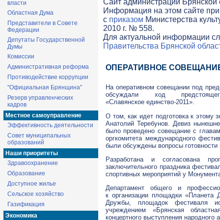
Cайт администрации Брянской о
власти
Информация на этом сайте при
Областная Дума
с
приказом
Министерства культ
Представители в Совете
2010 г. № 558.
Федерации
Для актуальной информации сл
Депутаты Государственной
Правительства Брянской облас
Думы
Комиссии
Административная реформа
ОПЕРАТИВНОЕ СОВЕЩАНИ
Противодействие коррупции
На оперативном совещании под пре
"Официальная Брянщина"
обсуждали ход предстояще
Резерв управленческих
«Славянское
единство-2011
».
кадров
Местное самоуправление
О том, как идет подготовка к этому
Анатолий Теребунов. Девиз нынешне
Эффективность деятельности
было проведено совещание с главам
Совет муниципальных
оргкомитета международного фести
образований
были обсуждены вопросы готовности
Наши приоритеты
Разработана и согласована про
Здравоохранение
заключительного праздника фестива
Образование
спортивных мероприятий у Монумент
Доступное жилье
Департамент общего и профессио
Сельское хозяйство
к организации площадки «Планета 
Дружбы, площадок фестиваля ист
Газификация
учреждением «Брянская областна
Экономика
концертного выступления народного 