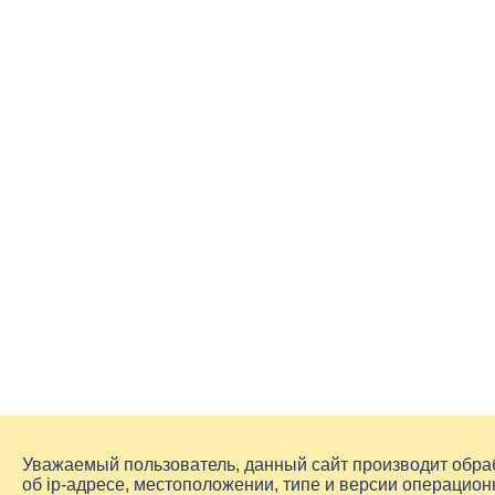
Уважаемый пользователь, данный сайт производит обр
об
ip-адресе
, местоположении, типе и версии операцион