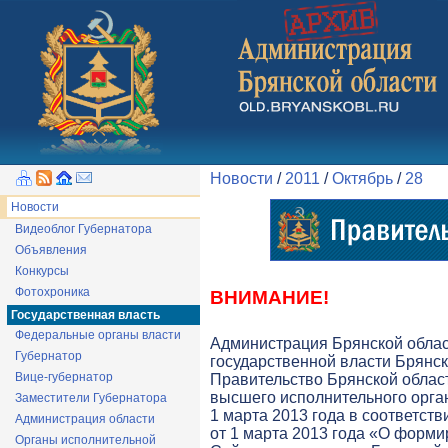
Новости
/
2011
/
Октябрь
/
28
Новости
Видеоблог Губернатора
Объявления
Конкурсы
Фотохроника
ВНИМАНИЕ!
Государственная власть
Федеральные органы власти
Администрация Брянской обла
Губернатор
государственной власти Брянск
Вице-губернатор
Правительство Брянской облас
высшего исполнительного орга
Заместители Губернатора
1 марта 2013 года в соответств
Администрация области
от 1 марта 2013 года «О форми
Органы исполнительной