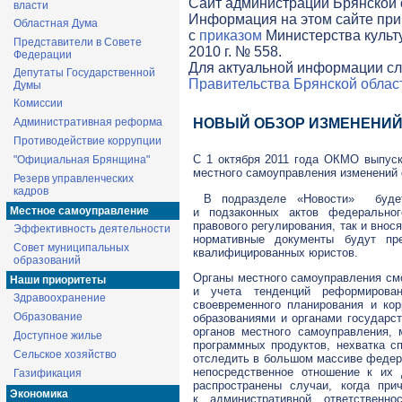
Cайт администрации Брянской о
власти
Информация на этом сайте при
Областная Дума
с
приказом
Министерства культ
Представители в Совете
2010 г. № 558.
Федерации
Для актуальной информации сл
Депутаты Государственной
Правительства Брянской облас
Думы
Комиссии
Административная реформа
НОВЫЙ ОБЗОР ИЗМЕНЕНИЙ
Противодействие коррупции
С 1 октября 2011 года ОКМО выпуск
"Официальная Брянщина"
местного самоуправления изменений 
Резерв управленческих
кадров
В подразделе «Новости» будет 
Местное самоуправление
и подзаконных актов федерально
правового регулирования, так и вно
Эффективность деятельности
нормативные документы будут пр
Совет муниципальных
квалифицированных юристов.
образований
Органы местного самоуправления смо
Наши приоритеты
и учета тенденций реформирова
Здравоохранение
своевременного планирования и ко
Образование
образованиями и органами государс
органов местного самоуправления,
Доступное жилье
программных продуктов, нехватка 
Сельское хозяйство
отследить в большом массиве федер
непосредственное отношение к их 
Газификация
распространены случаи, когда при
Экономика
к административной ответственн