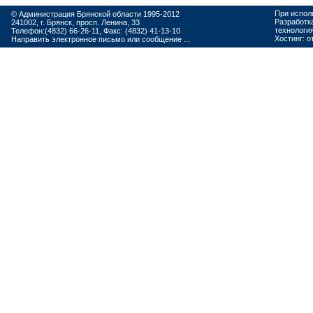
При испол
© Администрация Брянской области 1995-2012
Разработк
241002, г. Брянск, просп. Ленина, 33
технологи
Телефон:(4832) 66-26-11, Факс: (4832) 41-13-10
Хостинг:
о
Направить электронное письмо или сообщение ...