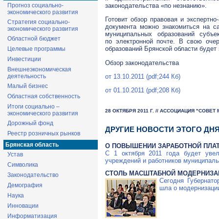
законодательства «по незнанию».
Прогноз социально-
экономического развития
Готовит обзор правовая и
экспертно
Стратегия социально-
документа можно знакомиться на с
экономического развития
муниципальных образований субъе
Областной бюджет
по электронной почте. В свою оче
образований Брянской области будет 
Целевые программы
Инвестиции
Обзор законодательства
Внешнеэкономическая
от 13.10.2011 (pdf;244 Кб)
деятельность
Малый бизнес
от 01.10.2011 (pdf;208 Кб)
Областная собственность
Итоги социально –
28 ОКТЯБРЯ 2011 Г. // АССОЦИАЦИЯ "СОВ
экономического развития
Дорожный фонд
ДРУГИЕ НОВОСТИ ЭТОГО ДН
Реестр розничных рынков
Брянская область
О ПОВЫШЕНИИ ЗАРАБОТНОЙ ПЛА
С 1 октября 2011 года будет увел
Устав
учреждений и работников муниципал
Символика
СТОЛЬ МАСШТАБНОЙ МОДЕРНИЗА
Законодательство
Сегодня Губернато
Демография
шла о модернизаци
Наука
Инновации
Информатизация