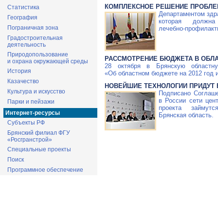
КОМПЛЕКСНОЕ РЕШЕНИЕ ПРОБЛ
Статистика
Департаментом здр
География
которая должна
Пограничная зона
лечебно-профилакт
Градостроительная
деятельность
Природопользование
РАССМОТРЕНИЕ БЮДЖЕТА В ОБЛ
и охрана окружающей среды
28 октября в Брянскую областн
История
«Об областном бюджете на 2012 год и
Казачество
НОВЕЙШИЕ ТЕХНОЛОГИИ ПРИДУТ 
Культура и искусство
Подписано Соглаш
в России сети цен
Парки и пейзажи
проекта займут
Интернет-ресурсы
Брянская область.
Субъекты РФ
Брянский филиал ФГУ
«Росгранстрой»
Специальные проекты
Поиск
Программное обеспечение