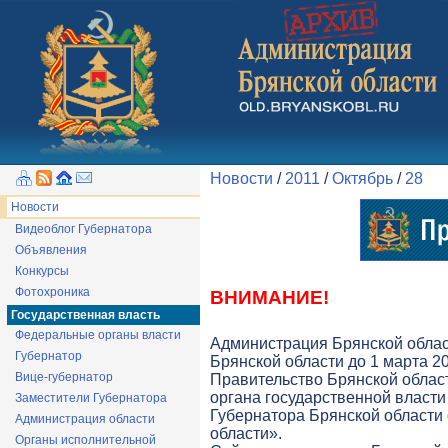
Новости
/
2011
/
Октябрь
/
28
Новости
Видеоблог Губернатора
Объявления
Конкурсы
Фотохроника
ВНИМАНИЕ!
Государственная власть
Федеральные органы власти
Администрация Брянской облас
Губернатор
Брянской области до 1 марта 20
Вице-губернатор
Правительство Брянской облас
органа государственной власти 
Заместители Губернатора
Губернатора Брянской области
Администрация области
области».
Органы исполнительной