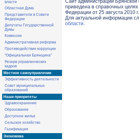
Cайт администрации Брянской о
власти
приведена в справочных целях 
Областная Дума
Федерации от 25 августа 2010 г
Представители в Совете
Для актуальной информации с
Федерации
области.
Депутаты Государственной
Думы
Комиссии
Административная реформа
Противодействие коррупции
"Официальная Брянщина"
Резерв управленческих
кадров
Местное самоуправление
Эффективность деятельности
Совет муниципальных
образований
Наши приоритеты
Здравоохранение
Образование
Доступное жилье
Сельское хозяйство
Газификация
Экономика