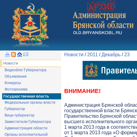
Новости
/
2011
/
Декабрь
/
23
Новости
Видеоблог Губернатора
Объявления
Конкурсы
Фотохроника
ВНИМАНИЕ!
Государственная власть
Федеральные органы власти
Администрация Брянской обла
Губернатор
государственной власти Брянск
Вице-губернатор
Правительство Брянской облас
высшего исполнительного орга
Заместители Губернатора
1 марта 2013 года в соответств
Администрация области
от 1 марта 2013 года «О форми
Органы исполнительной