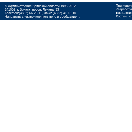
При испол
© Администрация Брянской области 1995-2012
Разработк
241002, г. Брянск, просп. Ленина, 33
технологи
Телефон:(4832) 66-26-11, Факс: (4832) 41-13-10
Хостинг:
о
Направить электронное письмо или сообщение ...