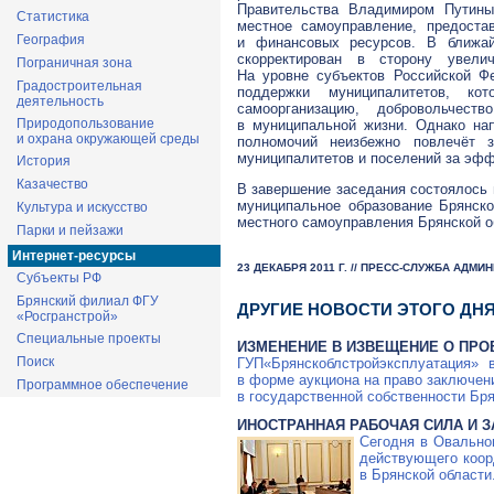
Правительства Владимиром Путины
Статистика
местное самоуправление, предоста
География
и финансовых ресурсов. В ближа
скорректирован в сторону увели
Пограничная зона
На уровне субъектов Российской Ф
Градостроительная
поддержки муниципалитетов, кот
деятельность
самоорганизацию, добровольчест
Природопользование
в муниципальной жизни. Однако на
и охрана окружающей среды
полномочий неизбежно повлечёт з
муниципалитетов и поселений за эфф
История
Казачество
В завершение заседания состоялось 
муниципальное образование Брянск
Культура и искусство
местного самоуправления Брянской о
Парки и пейзажи
Интернет-ресурсы
23 ДЕКАБРЯ 2011 Г. // ПРЕСС-СЛУЖБА АДМ
Субъекты РФ
Брянский филиал ФГУ
ДРУГИЕ НОВОСТИ ЭТОГО ДН
«Росгранстрой»
Специальные проекты
ИЗМЕНЕНИЕ В ИЗВЕЩЕНИЕ О ПРО
Поиск
ГУП«Брянскоблстройэксплуатация» 
в форме аукциона на право заключе
Программное обеспечение
в государственной собственности Бря
ИНОСТРАННАЯ РАБОЧАЯ СИЛА И 
Сегодня в Овально
действующего коор
в Брянской области