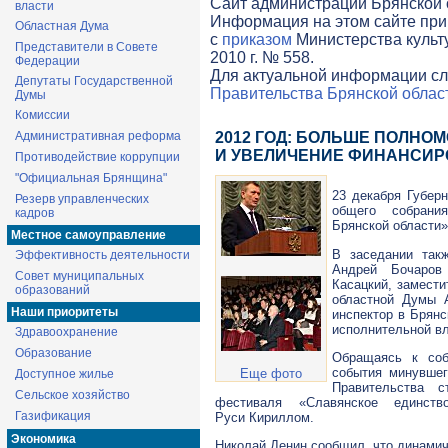
Cайт администрации Брянской о
власти
Информация на этом сайте при
Областная Дума
с
приказом
Министерства культ
Представители в Совете
2010 г. № 558.
Федерации
Для актуальной информации сл
Депутаты Государственной
Правительства Брянской облас
Думы
Комиссии
Административная реформа
2012 ГОД: БОЛЬШЕ ПОЛНО
И УВЕЛИЧЕНИЕ ФИНАНСИ
Противодействие коррупции
"Официальная Брянщина"
23 декабря Губер
Резерв управленческих
общего собрани
кадров
Брянской области»
Местное самоуправление
В заседании так
Эффективность деятельности
Андрей Бочаро
Совет муниципальных
Касацкий, замести
образований
областной Думы 
Наши приоритеты
инспектор в Брянс
исполнительной вл
Здравоохранение
Образование
Обращаясь к соб
события минувшег
Еще фото
Доступное жилье
Правительства 
Сельское хозяйство
фестиваля «Славянское единст
Газификация
Руси Кириллом.
Экономика
Николай Денин сообщил, что динамич