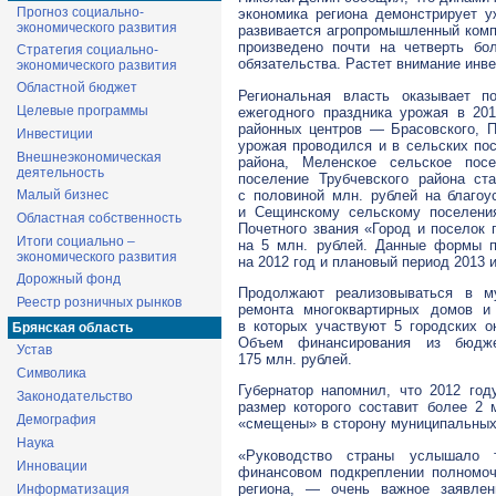
Прогноз социально-
экономика региона демонстрирует у
экономического развития
развивается агропромышленный комп
произведено почти на четверть б
Стратегия социально-
обязательства. Растет внимание инв
экономического развития
Областной бюджет
Региональная власть оказывает п
Целевые программы
ежегодного праздника урожая в 20
районных центров — Брасовского, П
Инвестиции
урожая проводился и в сельских по
Внешнеэкономическая
района, Меленское сельское пос
деятельность
поселение Трубчевского района с
с половиной млн. рублей на благоу
Малый бизнес
и Сещинскому сельскому поселения
Областная собственность
Почетного звания «Город и поселок
Итоги социально –
на 5 млн. рублей. Данные формы 
экономического развития
на 2012 год и плановый период 2013 и
Дорожный фонд
Продолжают реализовываться в му
Реестр розничных рынков
ремонта многоквартирных домов и
в которых участвуют 5 городских о
Брянская область
Объем финансирования из бюдж
Устав
175 млн. рублей.
Символика
Губернатор напомнил, что 2012 го
Законодательство
размер которого составит более 2 
Демография
«смещены» в сторону муниципальных
Наука
«Руководство страны услышало 
Инновации
финансовом подкреплении полномоч
региона, — очень важное заявле
Информатизация