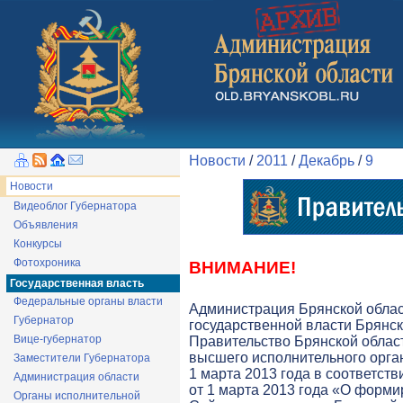
Новости
/
2011
/
Декабрь
/
9
Новости
Видеоблог Губернатора
Объявления
Конкурсы
Фотохроника
ВНИМАНИЕ!
Государственная власть
Федеральные органы власти
Администрация Брянской обла
Губернатор
государственной власти Брянск
Вице-губернатор
Правительство Брянской облас
высшего исполнительного орга
Заместители Губернатора
1 марта 2013 года в соответств
Администрация области
от 1 марта 2013 года «О форми
Органы исполнительной