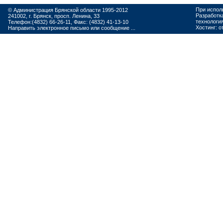
При испол
© Администрация Брянской области 1995-2012
Разработк
241002, г. Брянск, просп. Ленина, 33
технологи
Телефон:(4832) 66-26-11, Факс: (4832) 41-13-10
Хостинг:
о
Направить электронное письмо или сообщение ...