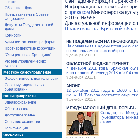
Cайт администрации Брянской о
власти
Информация на этом сайте при
Областная Дума
с
приказом
Министерства культ
Представители в Совете
2010 г. № 558.
Федерации
Для актуальной информации сл
Депутаты Государственной
Правительства Брянской облас
Думы
Комиссии
НЕ ПОДДАВАТЬСЯ НА ПРОВОКАЦИИ
Административная реформа
На совещании в администрации облас
Противодействие коррупции
после парламентских выборов.
"Официальная Брянщина"
9 декабря 2011 г.
Резерв управленческих
ОБЛАСТНОЙ БЮДЖЕТ ПРИНЯТ
кадров
7 декабря 2011 года Брянская обл
Местное самоуправление
и на плановый период 2013 и 2014 год
9 декабря 2011 г.
Эффективность деятельности
Совет муниципальных
АНОНС
образований
12 декабря 2011 года в 15.00 в Б
им.
Ф. И. Тютчева
состоится открытие
Наши приоритеты
9 декабря 2011 г.
Здравоохранение
МЕЖДУНАРОДНЫЙ ДЕНЬ БОРЬБЫ 
Образование
Сегодня, в Между
Доступное жилье
Губернатора Миха
Сельское хозяйство
стол».
Газификация
Экономика