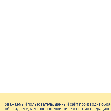
Уважаемый пользователь, данный сайт производит обр
об
ip-адресе
, местоположении, типе и версии операцион