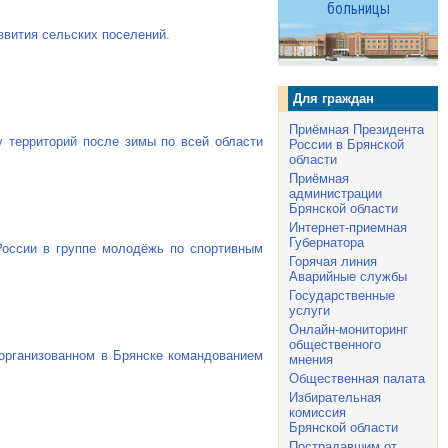
звития сельских поселений.
Для граждан
Приёмная Президента
у территорий после зимы по всей области
России в Брянской
области
Приёмная
администрации
Брянской области
Интернет-приемная
Губернатора
России в группе молодёжь по спортивным
Горячая линия
Аварийные службы
Государственные
услуги
Онлайн-мониторинг
общественного
организованном в Брянске командованием
мнения
Общественная палата
Избирательная
комиссия
Брянской области
Пострадавшим от