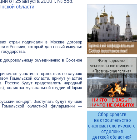
и от 25 августа 2010 г. № 558.
нской области.
еих стран подписали в Москве договор
си и России», который дал новый импульс
 государства.
 к добровольному объединению в Союзное
принимает участие в торжествах по случаю
твом Гомельской области, примут участие
ов. Россию будут представлять народный
в), солистка музыкальной студии «Шарм»
русский
концерт. Выступать будут лучшие
а Гомельской областной филармонии —