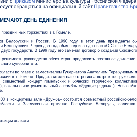
твии с
приказом
Министерства культуры Российской Федераци
ледует обращаться на официальный сайт
Правительства Бря
ТМЕЧАЮТ ДЕНЬ ЕДИНЕНИЯ
 праздничных торжествах в г. Гомеле.
в Белоруссии и России. В 1996 году в этот день президенты об
и Белоруссии». Через два года был подписан договор «О Союзе Белару
вух государств. В 1999 году его заменил договор о создании Союзного
я решимость руководства обеих стран продолжить поэтапное движение
ьного суверенитета.
 области во главе с заместителем Губернатора Анатолием Теребуновым 
ссии в г. Гомеле. Представители нашего региона встретятся руководс
т совместный концерт гомельских и брянских творческих коллектив
ы),
вокально-инструментальный
ансамбль «Идущие рядом» (г. Новозыбко
е.
6.00 в концертном зале «Дружба» состоится совместный
российско-бело
 области и Заслуженная артистка Республики Беларусь, солистк
ИСТРАЦИИ ОБЛАСТИ
Я