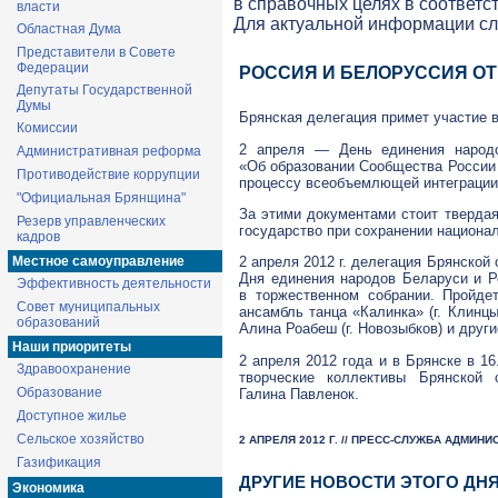
в справочных целях в соответс
власти
Для актуальной информации с
Областная Дума
Представители в Совете
Федерации
РОССИЯ И БЕЛОРУССИЯ О
Депутаты Государственной
Думы
Брянская делегация примет участие в
Комиссии
2 апреля — День единения народо
Административная реформа
«Об образовании Сообщества России 
Противодействие коррупции
процессу всеобъемлющей интеграции д
"Официальная Брянщина"
За этими документами стоит тверда
Резерв управленческих
государство при сохранении национал
кадров
Местное самоуправление
2 апреля 2012 г. делегация Брянской
Дня единения народов Беларуси и Ро
Эффективность деятельности
в торжественном собрании. Пройде
Совет муниципальных
ансамбль танца «Калинка» (г. Клинц
образований
Алина Роабеш (г. Новозыбков) и други
Наши приоритеты
2 апреля 2012 года и в Брянске в 1
Здравоохранение
творческие коллективы Брянской
Образование
Галина Павленок.
Доступное жилье
Сельское хозяйство
2 АПРЕЛЯ 2012 Г. // ПРЕСС-СЛУЖБА АДМИН
Газификация
ДРУГИЕ НОВОСТИ ЭТОГО ДН
Экономика