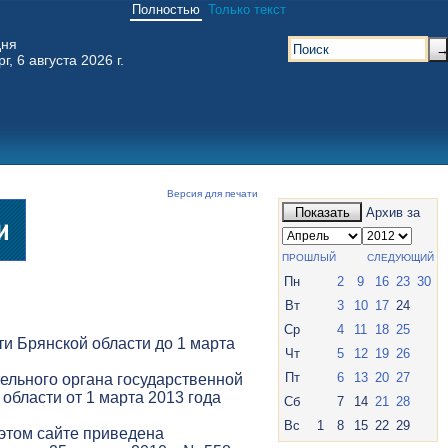
Полностью
Только текст
дня
г, 6 августа 2026 г.
Версия для печати
Показать
Архив за
ПРОШЛЫЙ
СЛЕДУЮЩИЙ
Пн
2
9
16
23
30
Вт
3
10
17
24
Ср
4
11
18
25
и Брянской области до 1 марта
Чт
5
12
19
26
Пт
6
13
20
27
ельного органа государственной
 области от 1 марта 2013 года
Сб
7
14
21
28
Вс
1
8
15
22
29
 этом сайте приведена