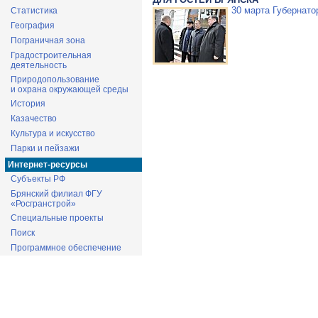
30 марта Губернато
Статистика
География
Пограничная зона
Градостроительная
деятельность
Природопользование
и охрана окружающей среды
История
Казачество
Культура и искусство
Парки и пейзажи
Интернет-ресурсы
Субъекты РФ
Брянский филиал ФГУ
«Росгранстрой»
Специальные проекты
Поиск
Программное обеспечение