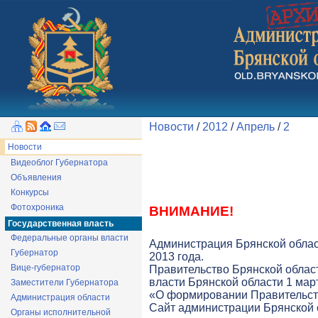
Новости
/
2012
/
Апрель
/
2
Новости
Видеоблог Губернатора
Объявления
Конкурсы
Фотохроника
ВНИМАНИЕ!
Государственная власть
Федеральные органы власти
Администрация Брянской облас
Губернатор
2013 года.
Вице-губернатор
Правительство Брянской облас
власти Брянской области 1 март
Заместители Губернатора
«О формировании Правительств
Администрация области
Cайт администрации Брянской о
Органы исполнительной