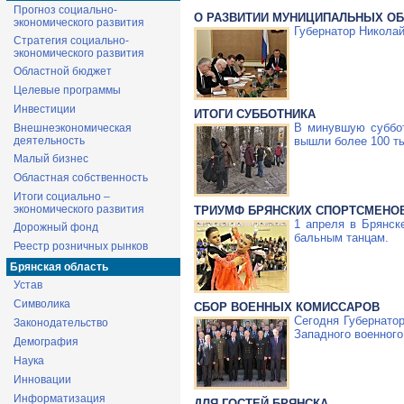
Прогноз социально-
О РАЗВИТИИ МУНИЦИПАЛЬНЫХ О
экономического развития
Губернатор Николай
Стратегия социально-
экономического развития
Областной бюджет
Целевые программы
Инвестиции
ИТОГИ СУББОТНИКА
В минувшую суббот
Внешнеэкономическая
вышли более 100 ты
деятельность
Малый бизнес
Областная собственность
Итоги социально –
экономического развития
ТРИУМФ БРЯНСКИХ СПОРТСМЕНО
1 апреля в Брянск
Дорожный фонд
бальным танцам.
Реестр розничных рынков
Брянская область
Устав
Символика
СБОР ВОЕННЫХ КОМИССАРОВ
Сегодня Губернато
Законодательство
Западного военного
Демография
Наука
Инновации
Информатизация
ДЛЯ ГОСТЕЙ БРЯНСКА