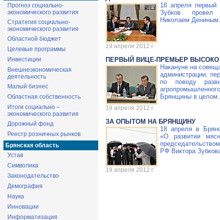
18 апреля первый
Прогноз социально-
экономического развития
Зубков провел
Николаем Дениным
Стратегия социально-
экономического развития
Областной бюджет
19 апреля 2012 г.
Целевые программы
Инвестиции
ПЕРВЫЙ ВИЦЕ-ПРЕМЬЕР ВЫСОКО
Накануне на совеща
Внешнеэкономическая
администрации, пе
деятельность
по поводу разви
Малый бизнес
агропромышленного
Брянщины в целом.
Областная собственность
Итоги социально –
19 апреля 2012 г.
экономического развития
ЗА ОПЫТОМ НА БРЯНЩИНУ
Дорожный фонд
18 апреля в Брян
Реестр розничных рынков
«О развитии мясн
председательство
Брянская область
РФ Виктора Зубков
Устав
Символика
19 апреля 2012 г.
Законодательство
Демография
Наука
Инновации
Информатизация