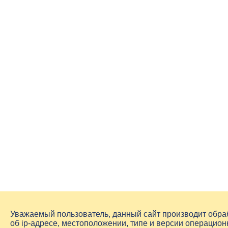
Уважаемый пользователь, данный сайт производит обр
об
ip-адресе
, местоположении, типе и версии операцион