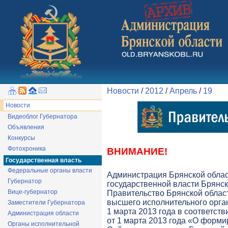
Новости
/
2012
/
Апрель
/
19
Новости
Видеоблог Губернатора
Объявления
Конкурсы
Фотохроника
ВНИМАНИЕ!
Государственная власть
Федеральные органы власти
Администрация Брянской обла
Губернатор
государственной власти Брянск
Вице-губернатор
Правительство Брянской облас
высшего исполнительного орга
Заместители Губернатора
1 марта 2013 года в соответств
Администрация области
от 1 марта 2013 года «О форми
Органы исполнительной