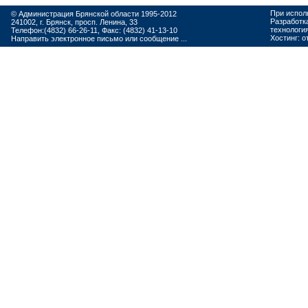
При испол
© Администрация Брянской области 1995-2012
Разработк
241002, г. Брянск, просп. Ленина, 33
технологи
Телефон:(4832) 66-26-11, Факс: (4832) 41-13-10
Хостинг:
о
Направить электронное письмо или сообщение ...