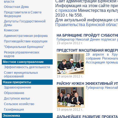
Cайт администрации Брянской о
власти
Информация на этом сайте при
Областная Дума
с
приказом
Министерства культ
Представители в Совете
2010 г. № 558.
Федерации
Для актуальной информации сл
Депутаты Государственной
Правительства Брянской облас
Думы
Комиссии
НА БРЯНЩИНЕ ПРОЙДУТ СУББОТН
Административная реформа
Губернатор Николай Денин подписал 
Противодействие коррупции
19 апреля 2012 г.
"Официальная Брянщина"
ПРЕДСТОИТ МАСШТАБНАЯ МОДЕР
Резерв управленческих
19 апреля в Хрус
кадров
собрание Регионал
Местное самоуправление
Ассоциация промыш
Эффективность деятельности
Совет муниципальных
образований
19 апреля 2012 г.
Наши приоритеты
РАЙОНУ НУЖЕН ЭФФЕКТИВНЫЙ У
Здравоохранение
Губернатор Николай
Образование
Доступное жилье
Сельское хозяйство
Газификация
19 апреля 2012 г.
Экономика
ДАЛЬНЕЙШЕЕ РАЗВИТИЕ ПРОЕКТА