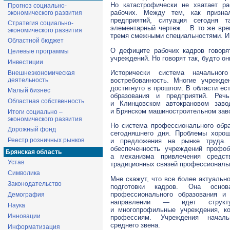
Но катастрофически не хватает р
Прогноз социально-
рабочих. Между тем, как призна
экономического развития
предприятий, ситуация сегодня 
Стратегия социально-
элементарный чертеж… В то же вре
экономического развития
тремя смежными специальностями. И
Областной бюджет
О дефиците рабочих кадров говоря
Целевые программы
учреждений. Но говорят так, будто он
Инвестиции
Исторически система начальног
Внешнеэкономическая
востребованность. Многие учрежд
деятельность
достигнуто в прошлом. В области ес
Малый бизнес
образования и предприятий. Реч
Областная собственность
и Клинцовском автокрановом заво
и Брянском машиностроительном заво
Итоги социально –
экономического развития
Но система профессионального обр
Дорожный фонд
сегодняшнего дня. Проблемы хорош
Реестр розничных рынков
и предложения на рынке труд
обеспеченность учреждений профоб
Брянская область
а механизма привлечения средст
Устав
традиционных связей профессиональн
Символика
Мне скажут, что все более актуальн
Законодательство
подготовки кадров. Она основ
профессионального образования 
Демография
направлении — идет структу
Наука
и многопрофильные учреждения, к
Инновации
профессиям. Учреждения начал
среднего звена.
Информатизация