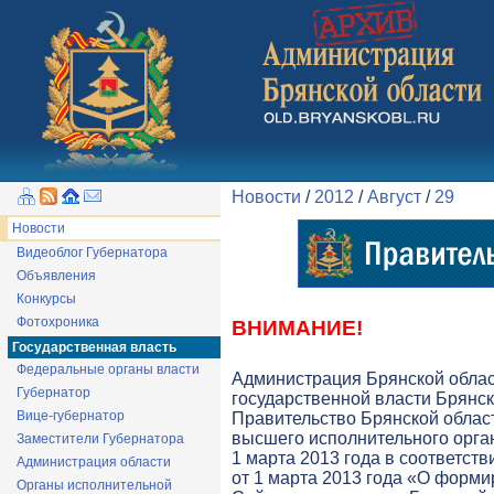
Новости
/
2012
/
Август
/
29
Новости
Видеоблог Губернатора
Объявления
Конкурсы
Фотохроника
ВНИМАНИЕ!
Государственная власть
Федеральные органы власти
Администрация Брянской обла
Губернатор
государственной власти Брянск
Вице-губернатор
Правительство Брянской облас
высшего исполнительного орга
Заместители Губернатора
1 марта 2013 года в соответств
Администрация области
от 1 марта 2013 года «О форми
Органы исполнительной