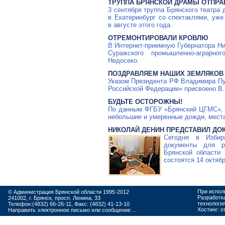
ТРУППА БРЯНСКОЙ ДРАМЫ ОТПРА
3 сентября труппа Брянского театра
в Екатеринбург со спектаклями, уж
в августе этого года.
ОТРЕМОНТИРОВАЛИ КРОВЛЮ
В
Интернет-приемную
Губернатора Ни
Суражского
промышленно-аграрног
Недосеко.
ПОЗДРАВЛЯЕМ НАШИХ ЗЕМЛЯКОВ 
Указом Президента РФ Владимира Пу
Российской Федерации» присвоено
В.
БУДЬТЕ ОСТОРОЖНЫ!
По данным ФГБУ «Брянский ЦГМС», 2
небольшие и умеренные дожди, местам
НИКОЛАЙ ДЕНИН ПРЕДСТАВИЛ ДО
Сегодня в Избир
документы для р
Брянской области
состоятся 14 октябр
При испол
© Администрация Брянской области 1995-2012
Разработк
241002, г. Брянск, просп. Ленина, 33
технологи
Телефон:(4832) 66-26-11, Факс: (4832) 41-13-10
Хостинг:
о
Направить электронное письмо или сообщение ...