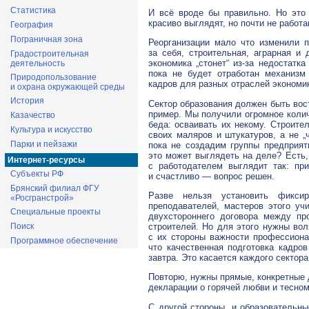
Статистика
И всё вроде бы правильно. Но это 
красиво выглядят, но почти не работа
География
Пограничная зона
Реорганизации мало что изменили 
за себя, строительная, аграрная и
Градостроительная
экономика „стонет“
из-за
недостатка 
деятельность
пока не будет отработан механизм
Природопользование
кадров для разных отраслей экономи
и охрана окружающей среды
История
Сектор образования должен быть вос
пример. Мы получили огромное колич
Казачество
беда: осваивать их некому. Строите
Культура и искусство
своих маляров и штукатуров, а не „
Парки и пейзажи
пока не создадим группы предприят
это может выглядеть на деле? Есть,
Интернет-ресурсы
с работодателем выглядит так: пр
Субъекты РФ
и счастливо — вопрос решен.
Брянский филиал ФГУ
Разве нельзя установить фикси
«Росгранстрой»
преподавателей, мастеров этого у
Специальные проекты
двухстороннего договора между п
строителей. Но для этого нужны вол
Поиск
с их стороны важности профессиона
Программное обеспечение
что качественная подготовка кадро
завтра. Это касается каждого сектор
Повторю, нужны прямые, конкретные 
декларации о горячей любви и тесном
С другой стороны, и образовательн