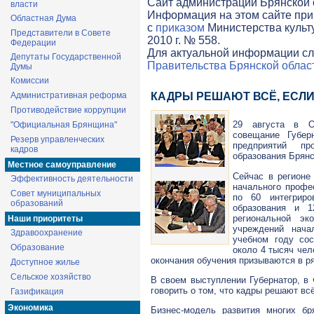
Cайт администрации Брянской о
власти
Информация на этом сайте при
Областная Дума
с
приказом
Министерства культ
Представители в Совете
2010 г. № 558.
Федерации
Для актуальной информации сл
Депутаты Государственной
Правительства Брянской облас
Думы
Комиссии
Административная реформа
КАДРЫ РЕШАЮТ ВСЁ, ЕСЛ
Противодействие коррупции
29 августа в О
"Официальная Брянщина"
совещание Губер
Резерв управленческих
предприятий пр
кадров
образования Брянс
Местное самоуправление
Сейчас в регионе
Эффективность деятельности
начального профе
Совет муниципальных
по 60 интегриро
образований
образования и 1
региональной эк
Наши приоритеты
учреждений нача
Здравоохранение
учебном году сос
Образование
около 4 тысяч чел
окончания обучения призываются в 
Доступное жилье
Сельское хозяйство
В своем выступлении Губернатор, в 
говорить о том, что кадры решают вс
Газификация
Экономика
Бизнес-модель
развития многих бря