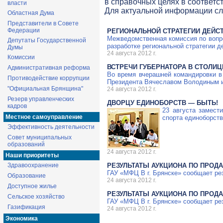
в справочных целях в соответс
власти
Для актуальной информации с
Областная Дума
Представители в Совете
Федерации
РЕГИОНАЛЬНОЙ СТРАТЕГИИ ДЕЙСТ
Межведомственная комиссия по вопро
Депутаты Государственной
разработке региональной стратегии д
Думы
24 августа 2012 г.
Комиссии
ВСТРЕЧИ ГУБЕРНАТОРА В СТОЛИЦ
Административная реформа
Во время вчерашней командировки в
Противодействие коррупции
Президента Вячеславом Володиным 
"Официальная Брянщина"
24 августа 2012 г.
Резерв управленческих
ДВОРЦУ ЕДИНОБОРСТВ — БЫТЬ!
кадров
23 августа замест
Местное самоуправление
спорта единоборств
Эффективность деятельности
Совет муниципальных
образований
24 августа 2012 г.
Наши приоритеты
Здравоохранение
РЕЗУЛЬТАТЫ АУКЦИОНА ПО ПРОД
ГАУ «МФЦ В г. Брянске» сообщает ре
Образование
24 августа 2012 г.
Доступное жилье
РЕЗУЛЬТАТЫ АУКЦИОНА ПО ПРОД
Сельское хозяйство
ГАУ «МФЦ В г. Брянске» сообщает ре
Газификация
24 августа 2012 г.
Экономика