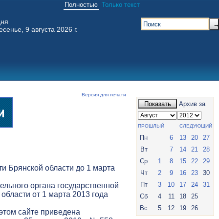
Полностью
Только текст
дня
есенье, 9 августа 2026 г.
Версия для печати
Показать
Архив за
ПРОШЛЫЙ
СЛЕДУЮЩИЙ
Пн
6
13
20
27
Вт
7
14
21
28
Ср
1
8
15
22
29
и Брянской области до 1 марта
Чт
2
9
16
23
30
Пт
3
10
17
24
31
ельного органа государственной
 области от 1 марта 2013 года
Сб
4
11
18
25
Вс
5
12
19
26
 этом сайте приведена