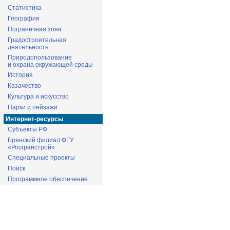
Статистика
География
Пограничная зона
Градостроительная
деятельность
Природопользование
и охрана окружающей среды
История
Казачество
Культура и искусство
Парки и пейзажи
Интернет-ресурсы
Субъекты РФ
Брянский филиал ФГУ
«Росгранстрой»
Специальные проекты
Поиск
Программное обеспечение