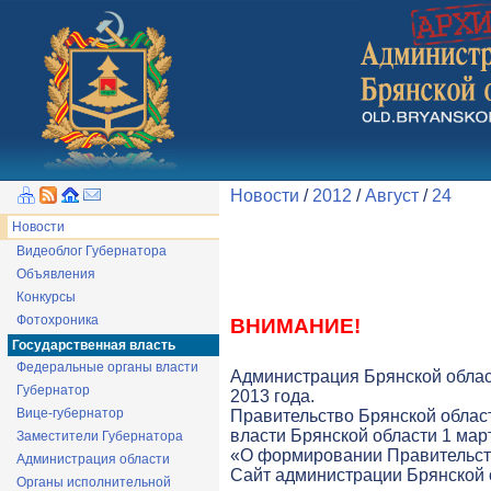
Новости
/
2012
/
Август
/
24
Новости
Видеоблог Губернатора
Объявления
Конкурсы
Фотохроника
ВНИМАНИЕ!
Государственная власть
Федеральные органы власти
Администрация Брянской облас
Губернатор
2013 года.
Вице-губернатор
Правительство Брянской облас
власти Брянской области 1 март
Заместители Губернатора
«О формировании Правительств
Администрация области
Cайт администрации Брянской о
Органы исполнительной