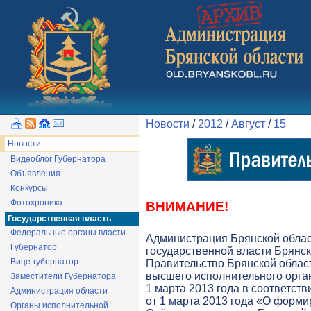
Новости
/
2012
/
Август
/
15
Новости
Видеоблог Губернатора
Объявления
Конкурсы
Фотохроника
ВНИМАНИЕ!
Государственная власть
Федеральные органы власти
Администрация Брянской обла
Губернатор
государственной власти Брянск
Вице-губернатор
Правительство Брянской облас
высшего исполнительного орга
Заместители Губернатора
1 марта 2013 года в соответств
Администрация области
от 1 марта 2013 года «О форми
Органы исполнительной