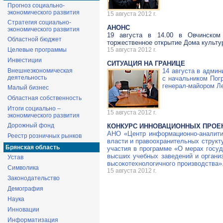
Прогноз социально-
экономического развития
15 августа 2012 г.
Стратегия социально-
АНОНС
экономического развития
19 августа в 14.00 в Овчинском
Областной бюджет
торжественное открытие Дома культу
Целевые программы
15 августа 2012 г.
Инвестиции
СИТУАЦИЯ НА ГРАНИЦЕ
Внешнеэкономическая
14 августа в админ
деятельность
с начальником Пог
генерал-майором
Ле
Малый бизнес
Областная собственность
Итоги социально –
15 августа 2012 г.
экономического развития
Дорожный фонд
КОНКУРС ИННОВАЦИОННЫХ ПРОЕ
АНО «Центр
информационно-аналити
Реестр розничных рынков
власти и правоохранительных структ
Брянская область
участия в программе «О мерах госуд
высших учебных заведений и органи
Устав
высокотехнологичного производства»
Символика
15 августа 2012 г.
Законодательство
Демография
Наука
Инновации
Информатизация