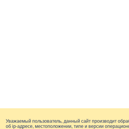
Уважаемый пользователь, данный сайт производит обр
об
ip-адресе
, местоположении, типе и версии операцион