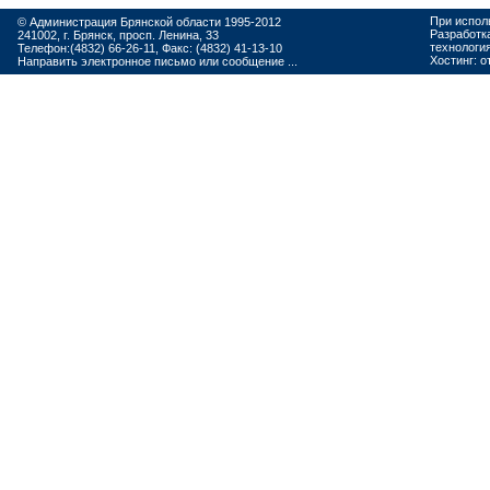
При испол
© Администрация Брянской области 1995-2012
Разработк
241002, г. Брянск, просп. Ленина, 33
технологи
Телефон:(4832) 66-26-11, Факс: (4832) 41-13-10
Хостинг:
о
Направить электронное письмо или сообщение ...