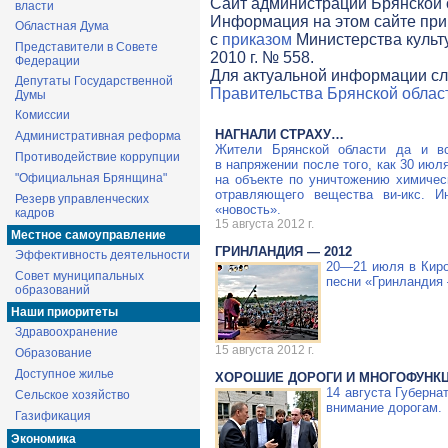
Cайт администрации Брянской о
власти
Информация на этом сайте при
Областная Дума
с
приказом
Министерства культ
Представители в Совете
2010 г. № 558.
Федерации
Для актуальной информации сл
Депутаты Государственной
Правительства Брянской облас
Думы
Комиссии
НАГНАЛИ СТРАХУ…
Административная реформа
Жители Брянской области да и вс
Противодействие коррупции
в напряжении после того, как 30 ию
"Официальная Брянщина"
на объекте по уничтожению химичес
отравляющего вещества
ви-икс
. И
Резерв управленческих
«новость».
кадров
15 августа 2012 г.
Местное самоуправление
ГРИНЛАНДИЯ — 2012
Эффективность деятельности
20—21 июля
в Киро
Совет муниципальных
песни «Гринландия
образований
Наши приоритеты
Здравоохранение
15 августа 2012 г.
Образование
Доступное жилье
ХОРОШИЕ ДОРОГИ И МНОГОФУНК
14 августа Губерна
Сельское хозяйство
внимание дорогам.
Газификация
Экономика