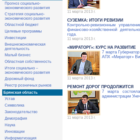
Прогноз социально-
экономического развития
11 марта 2013 г.
Стратегия социально-
экономического развития
СУЗЕМКА: ИТОГИ РЕВИЗИИ
Областной бюджет
Контрольно-ревизионным
управление
финансово-хозяйственной
деятельно
Целевые программы
года.
Инвестиции
11 марта 2013 г.
Внешнеэкономическая
«МИРАТОРГ»: КУРС НА РАЗВИТИЕ
деятельность
7 марта Губернато
Малый бизнес
АПХ «Мираторг» Ви
Областная собственность
Итоги социально –
экономического развития
11 марта 2013 г.
Дорожный фонд
Реестр розничных рынков
РЕМОНТ ДОРОГ ПРОДОЛЖИТСЯ
7 марта состояла
Брянская область
администрации Уне
Устав
Символика
Законодательство
11 марта 2013 г.
Демография
Наука
Инновации
Информатизация