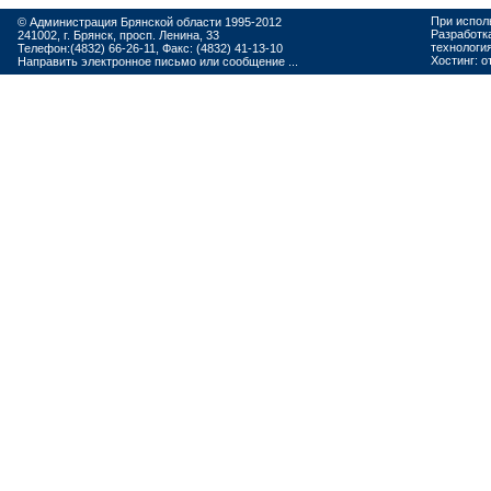
При испол
© Администрация Брянской области 1995-2012
Разработк
241002, г. Брянск, просп. Ленина, 33
технологи
Телефон:(4832) 66-26-11, Факс: (4832) 41-13-10
Хостинг:
о
Направить электронное письмо или сообщение ...