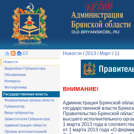
Новости
/
2013
/
Март
/
11
Новости
Видеоблог Губернатора
Объявления
Конкурсы
Фотохроника
ВНИМАНИЕ!
Государственная власть
Федеральные органы власти
Администрация Брянской обла
Губернатор
государственной власти Брянск
Вице-губернатор
Правительство Брянской облас
высшего исполнительного орга
Заместители Губернатора
1 марта 2013 года в соответств
Администрация области
от 1 марта 2013 года «О форми
Органы исполнительной