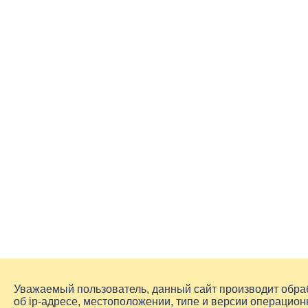
Уважаемый пользователь, данный сайт производит обр
об
ip-адресе
, местоположении, типе и версии операцион