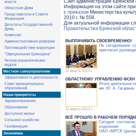
Cайт администрации Брянской о
власти
Информация на этом сайте при
Областная Дума
с
приказом
Министерства культ
Представители в Совете
2010 г. № 558.
Федерации
Для актуальной информации сл
Депутаты Государственной
Правительства Брянской облас
Думы
Комиссии
ВЫПЛАЧИВАТЬ СВОЕВРЕМЕННО!
Административная реформа
На сегодняшнее с
Противодействие коррупции
пригласил руководи
"Официальная Брянщина"
Резерв управленческих
кадров
11 марта 2013 г.
Местное самоуправление
Эффективность деятельности
ОБЛАСТНОМУ УПРАВЛЕНИЮ ФСКН 
Итоги деятельност
Совет муниципальных
образований
им.
Ю. А. Гагарина
.
Наши приоритеты
Здравоохранение
Образование
11 марта 2013 г.
Доступное жилье
ВСЁ ПРОШЛО В РАБОЧЕМ ПОРЯДК
Сельское хозяйство
Сегодня состоялас
Газификация
отделения «Бр
ОАО «МРСК Центр
Экономика