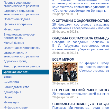
Прогноз социально-
от
немецко-фашистских
захватчиков
экономического развития
землячество» совместно с управлени
«
70-летию
освобождения Брянщины — 
Стратегия социально-
28 февраля 2013 г.
экономического развития
Областной бюджет
О СИТУАЦИИ С ЗАДОЛЖЕННОСТЬЮ
Целевые программы
28 февраля состоялось заседание
обеспечения своевременной и полной
Инвестиции
28 февраля 2013 г.
Внешнеэкономическая
деятельность
ОБЛДУМА СОГЛАСОВАЛА КОМАНДУ
Сегодня на заседании Брянской 
Малый бизнес
В. И. Гайдукова
, состоялось сог
Областная собственность
и заместителей Губернатора Брянской
28 февраля 2013 г.
Итоги социально –
экономического развития
ВСЕМ МИРОМ
Дорожный фонд
27 февраля Губер
Реестр розничных рынков
по восстановлени
Свенского монасты
Брянская область
Устав
Символика
28 февраля 2013 г.
Законодательство
ПОТРЕБИТЕЛЬСКИЙ РЫНОК: ИТОГ
Демография
20 февраля потребительский рынок о
Наука
28 февраля 2013 г.
Инновации
СОЦИАЛЬНАЯ ПОМОЩЬ ОТ ГОСУД
Информатизация
Приказом Министерства труда и со