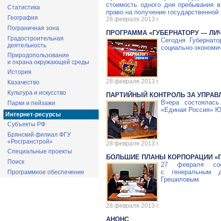
стоимость одного дня пребывания 
Статистика
право на получение государственной
География
28 февраля 2013 г.
Пограничная зона
ПРОГРАММА «ГУБЕРНАТОРУ — ЛИ
Градостроительная
Сегодня Губернат
деятельность
социально-экономи
Природопользование
и охрана окружающей среды
История
28 февраля 2013 г.
Казачество
Культура и искусство
ПАРТИЙНЫЙ КОНТРОЛЬ ЗА УПРА
Вчера состоялас
Парки и пейзажи
«Единая Россия» Ю
Интернет-ресурсы
Субъекты РФ
Брянский филиал ФГУ
«Росгранстрой»
28 февраля 2013 г.
Специальные проекты
БОЛЬШИЕ ПЛАНЫ КОРПОРАЦИИ «
Поиск
27 февраля сос
с генеральным 
Программное обеспечение
Грешиловым.
28 февраля 2013 г.
АНОНС