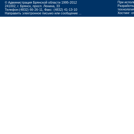
При испол
© Администрация Брянской области 1995-2012
Разработк
241002, г. Брянск, просп. Ленина, 33
технологи
Телефон:(4832) 66-26-11, Факс: (4832) 41-13-10
Хостинг:
о
Направить электронное письмо или сообщение ...