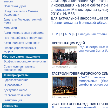
Cайт администрации Брянской о
власти
Информация на этом сайте при
Областная Дума
с
приказом
Министерства культ
Представители в Совете
2010 г. № 558.
Федерации
Для актуальной информации сл
Депутаты Государственной
Правительства Брянской облас
Думы
Комиссии
Административная реформа
1
|
2
|
3
|
4
|
5
|
6
|
Следующая страни
Противодействие коррупции
"Официальная Брянщина"
ПРЕЗЕНТАЦИЯ ИДЕЙ
Ряд иностранных к
Резерв управленческих
они хотели бы на б
кадров
Местное самоуправление
Эффективность деятельности
Совет муниципальных
28 февраля 2013 г.
образований
ГАСТРОЛИ ГУБЕРНАТОРСКОГО СИ
Наши приоритеты
27—28 февраля
2
Здравоохранение
филармонии (Укра
симфонического ор
Образование
Доступное жилье
Сельское хозяйство
28 февраля 2013 г.
Газификация
70-ЛЕТИЮ
ОСВОБОЖДЕНИЯ БРЯН
Экономика
В рамках мероприятий, п