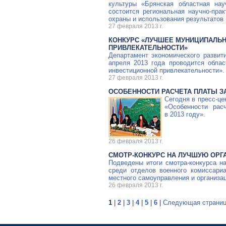
культуры «Брянская областная на
состоится региональная
научно-прак
охраны и использования результатов
27 февраля 2013 г.
КОНКУРС «ЛУЧШЕЕ МУНИЦИПАЛЬ
ПРИВЛЕКАТЕЛЬНОСТИ»
Департамент экономического развит
апреля 2013 года проводится обла
инвестиционной привлекательности».
27 февраля 2013 г.
ОСОБЕННОСТИ РАСЧЕТА ПЛАТЫ З
Сегодня в
пресс-це
«Особенности рас
в 2013 году».
26 февраля 2013 г.
СМОТР-КОНКУРС
НА ЛУЧШУЮ ОРГ
Подведены итоги смотра-конкурса н
среди отделов военного комиссари
местного самоуправления и организа
26 февраля 2013 г.
1
|
2
|
3
|
4
|
5
|
6
|
Следующая страни