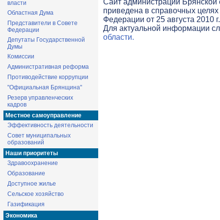
Cайт администрации Брянской о
власти
приведена в справочных целях 
Областная Дума
Федерации от 25 августа 2010 г
Представители в Совете
Для актуальной информации с
Федерации
области.
Депутаты Государственной
Думы
Комиссии
Административная реформа
Противодействие коррупции
"Официальная Брянщина"
Резерв управленческих
кадров
Местное самоуправление
Эффективность деятельности
Совет муниципальных
образований
Наши приоритеты
Здравоохранение
Образование
Доступное жилье
Сельское хозяйство
Газификация
Экономика