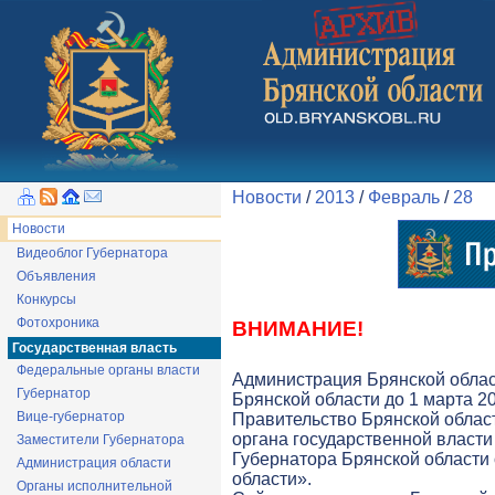
Новости
/
2013
/
Февраль
/
28
Новости
Видеоблог Губернатора
Объявления
Конкурсы
Фотохроника
ВНИМАНИЕ!
Государственная власть
Федеральные органы власти
Администрация Брянской облас
Губернатор
Брянской области до 1 марта 20
Вице-губернатор
Правительство Брянской облас
органа государственной власти 
Заместители Губернатора
Губернатора Брянской области
Администрация области
области».
Органы исполнительной