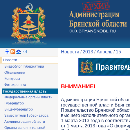
Новости
/
2013
/
Апрель
/
15
Новости
Видеоблог Губернатора
Объявления
Конкурсы
Фотохроника
ВНИМАНИЕ!
Государственная власть
Федеральные органы власти
Администрация Брянской обла
Губернатор
государственной власти Брянск
Вице-губернатор
Правительство Брянской облас
высшего исполнительного орга
Заместители Губернатора
1 марта 2013 года в соответств
Администрация области
от 1 марта 2013 года «О форми
Органы исполнительной