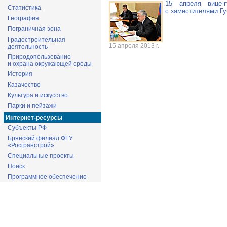
15 апреля
вице-
Статистика
с заместителями Гу
География
Пограничная зона
Градостроительная
15 апреля 2013 г.
деятельность
Природопользование
и охрана окружающей среды
История
Казачество
Культура и искусство
Парки и пейзажи
Интернет-ресурсы
Субъекты РФ
Брянский филиал ФГУ
«Росгранстрой»
Специальные проекты
Поиск
Программное обеспечение