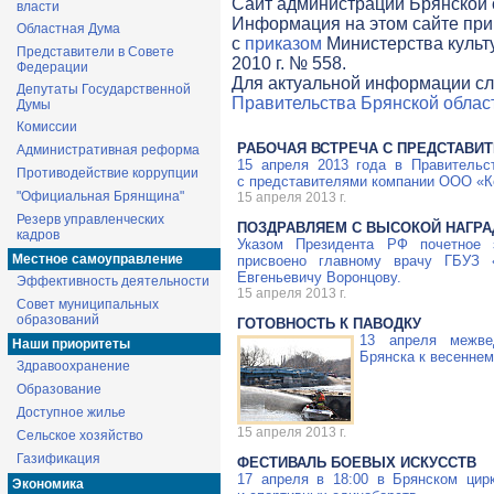
Cайт администрации Брянской о
власти
Информация на этом сайте при
Областная Дума
с
приказом
Министерства культ
Представители в Совете
2010 г. № 558.
Федерации
Для актуальной информации сл
Депутаты Государственной
Правительства Брянской облас
Думы
Комиссии
РАБОЧАЯ ВСТРЕЧА С ПРЕДСТАВИ
Административная реформа
15 апреля 2013 года в Правительс
Противодействие коррупции
с представителями компании
ООО «К
"Официальная Брянщина"
15 апреля 2013 г.
Резерв управленческих
ПОЗДРАВЛЯЕМ С ВЫСОКОЙ НАГРА
кадров
Указом Президента РФ почетное 
Местное самоуправление
присвоено главному врачу ГБУЗ 
Евгеньевичу Воронцову.
Эффективность деятельности
15 апреля 2013 г.
Совет муниципальных
образований
ГОТОВНОСТЬ К ПАВОДКУ
13 апреля межвед
Наши приоритеты
Брянска к весенне
Здравоохранение
Образование
Доступное жилье
15 апреля 2013 г.
Сельское хозяйство
Газификация
ФЕСТИВАЛЬ БОЕВЫХ ИСКУССТВ
17 апреля в 18:00 в Брянском цир
Экономика