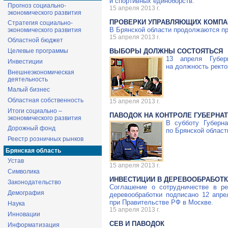
и спортивных единоборств.
Прогноз социально-
15 апреля 2013 г.
экономического развития
ПРОВЕРКИ УПРАВЛЯЮЩИХ КОМП
Стратегия социально-
В Брянской области продолжаются п
экономического развития
15 апреля 2013 г.
Областной бюджет
Целевые программы
ВЫБОРЫ ДОЛЖНЫ СОСТОЯТЬСЯ
13 апреля Губер
Инвестиции
на должность ректо
Внешнеэкономическая
деятельность
Малый бизнес
Областная собственность
15 апреля 2013 г.
Итоги социально –
ПАВОДОК НА КОНТРОЛЕ ГУБЕРНА
экономического развития
В субботу Губерн
Дорожный фонд
по Брянской облас
Реестр розничных рынков
Брянская область
Устав
15 апреля 2013 г.
Символика
ИНВЕСТИЦИИ В ДЕРЕВООБРАБОТК
Законодательство
Соглашение о сотрудничестве в ре
Демография
деревообработки подписано 12 апре
при Правительстве РФ в Москве.
Наука
15 апреля 2013 г.
Инновации
СЕВ И ПАВОДОК
Информатизация