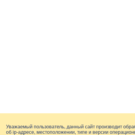
Уважаемый пользователь, данный сайт производит обр
об
ip-адресе
, местоположении, типе и версии операцион