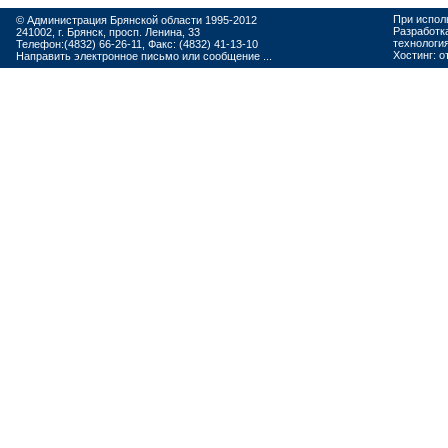
При испол
© Администрация Брянской области 1995-2012
Разработк
241002, г. Брянск, просп. Ленина, 33
технологи
Телефон:(4832) 66-26-11, Факс: (4832) 41-13-10
Хостинг:
о
Направить электронное письмо или сообщение ...