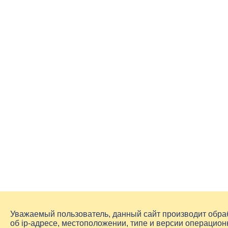
Уважаемый пользователь, данный сайт производит обр
об
ip-адресе
, местоположении, типе и версии операцион