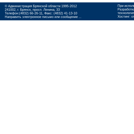
При испол
© Администрация Брянской области 1995-2012
Разработк
241002, г. Брянск, просп. Ленина, 33
технологи
Телефон:(4832) 66-26-11, Факс: (4832) 41-13-10
Хостинг:
о
Направить электронное письмо или сообщение ...