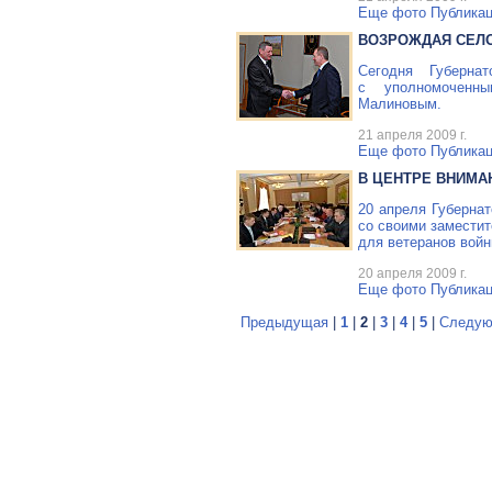
Еще фото
Публикац
ВОЗРОЖДАЯ СЕЛ
Сегодня Губерна
с уполномоченн
Малиновым.
21 апреля 2009 г.
Еще фото
Публикац
В ЦЕНТРЕ ВНИМА
20 апреля Губерна
со своими замести
для ветеранов войн
20 апреля 2009 г.
Еще фото
Публикац
Предыдущая
|
1
|
2
|
3
|
4
|
5
|
Следую