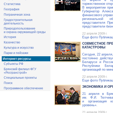
торжественное откр
Статистика
В мероприятии при
География
Губернатор Алекс
Пограничная зона
финансового управ
региональной о
Градостроительная
представителя Пр
деятельность
представители бизн
Природопользование
и охрана окружающей среды
22 апреля 2009 г.
Еще фото
Публикац
История
Казачество
СОВМЕСТНОЕ ПР
КАТАСТРОФЫ
Культура и искусство
Парки и пейзажи
Сегодня, 22 апреля
постоянно действ
Интернет-ресурсы
Беларуси и Росси
Субъекты РФ
Республики Бел
Брянский филиал ФГУ
организаций по ми
«Росгранстрой»
22 апреля 2009 г.
Специальные проекты
Еще фото
Публикац
Поиск
ЭКОНОМИКА И ОР
Программное обеспечение
21 апреля в Брян
им. Ф.И. Тютчева
и организация ко
уровень».
21 апреля 2009 г.