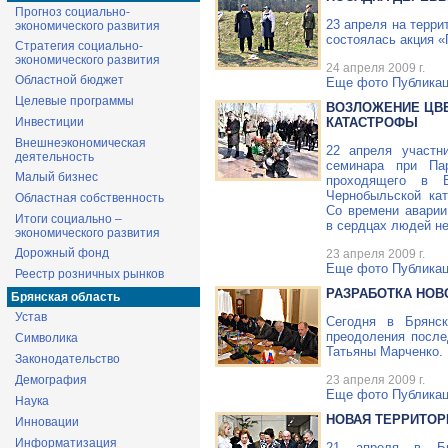
Прогноз социально-
23 апреля на терр
экономического развития
состоялась акция «
Стратегия социально-
экономического развития
24 апреля 2009 г.
Областной бюджет
Еще фото
Публикац
Целевые программы
ВОЗЛОЖЕНИЕ ЦВ
Инвестиции
КАТАСТРОФЫ
Внешнеэкономическая
22 апреля участн
деятельность
семинара при Па
Малый бизнес
проходящего в Б
Чернобыльской ка
Областная собственность
Со времени аварии
Итоги социально –
в сердцах людей не
экономического развития
Дорожный фонд
23 апреля 2009 г.
Еще фото
Публикац
Реестр розничных рынков
РАЗРАБОТКА НО
Брянская область
Устав
Сегодня в Брянск
преодоления после
Символика
Татьяны Марченко.
Законодательство
23 апреля 2009 г.
Демография
Еще фото
Публикац
Наука
НОВАЯ ТЕРРИТОР
Инновации
Информатизация
21 апреля в Бря