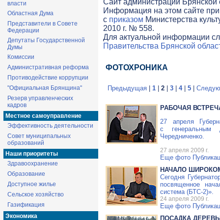
Cайт администрации Брянской о
власти
Информация на этом сайте при
Областная Дума
с
приказом
Министерства культ
Представители в Совете
2010 г. № 558.
Федерации
Для актуальной информации сл
Депутаты Государственной
Правительства Брянской облас
Думы
Комиссии
ФОТОХРОНИКА
Административная реформа
Противодействие коррупции
"Официальная Брянщина"
Предыдущая
|
1
|
2
|
3
|
4
|
5
|
Следую
Резерв управленческих
кадров
РАБОЧАЯ ВСТРЕЧ
Местное самоуправление
27 апреля Губерн
Эффективность деятельности
с генеральным 
Совет муниципальных
Чередниченко.
образований
27 апреля 2009 г.
Наши приоритеты
Еще фото
Публикац
Здравоохранение
НАЧАЛО ШИРОКО
Образование
Сегодня Губернато
Доступное жилье
посвященное нача
система (
БТС-2
)».
Сельское хозяйство
24 апреля 2009 г.
Газификация
Еще фото
Публикац
Экономика
ПОСАДКА ДЕРЕВЬ