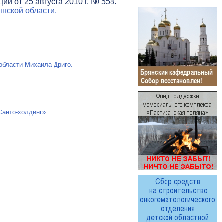
и от 25 августа 2010 г. № 558.
нской области.
области Михаила Дриго.
анто-холдинг»
.