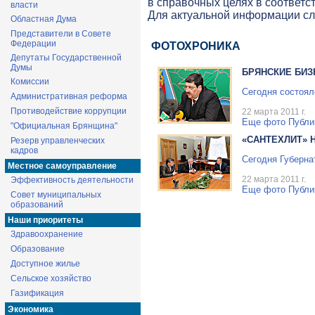
в справочных целях в соответс
власти
Для актуальной информации с
Областная Дума
Представители в Совете
Федерации
ФОТОХРОНИКА
Депутаты Государственной
Думы
БРЯНСКИЕ БИЗ
Комиссии
Сегодня состоял
Административная реформа
Противодействие коррупции
22 марта 2011 г.
Еще фото
Публи
"Официальная Брянщина"
«САНТЕХЛИТ» 
Резерв управленческих
кадров
Сегодня Губерна
Местное самоуправление
22 марта 2011 г.
Эффективность деятельности
Еще фото
Публи
Совет муниципальных
образований
Наши приоритеты
Здравоохранение
Образование
Доступное жилье
Сельское хозяйство
Газификация
Экономика