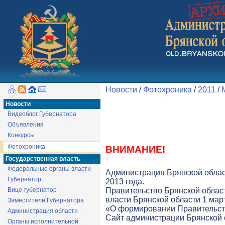
Новости
/
Фотохроника
/
2011
/
Новости
Видеоблог Губернатора
Объявления
Конкурсы
Фотохроника
ВНИМАНИЕ!
Государственная власть
Федеральные органы власти
Администрация Брянской облас
Губернатор
2013 года.
Вице-губернатор
Правительство Брянской облас
власти Брянской области 1 март
Заместители Губернатора
«О формировании Правительств
Администрация области
Cайт администрации Брянской о
Органы исполнительной