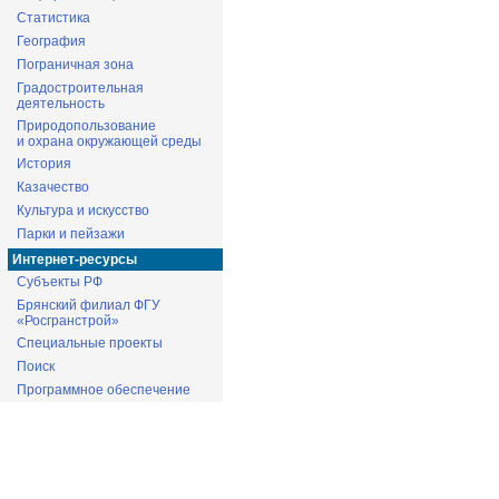
Статистика
География
Пограничная зона
Градостроительная
деятельность
Природопользование
и охрана окружающей среды
История
Казачество
Культура и искусство
Парки и пейзажи
Интернет-ресурсы
Субъекты РФ
Брянский филиал ФГУ
«Росгранстрой»
Специальные проекты
Поиск
Программное обеспечение