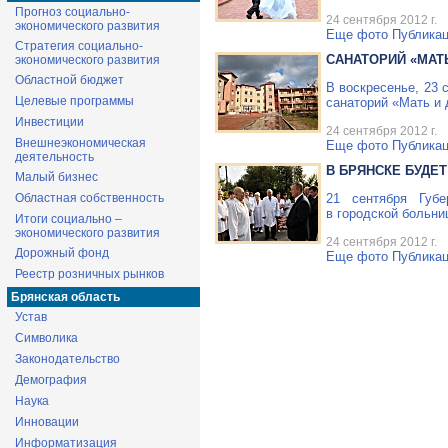
Прогноз социально-
24 сентября 2012 г.
экономического развития
Еще фото
Публикац
Стратегия социально-
САНАТОРИЙ «МАТ
экономического развития
Областной бюджет
В воскресенье, 23 
Целевые программы
санаторий «Мать и 
Инвестиции
24 сентября 2012 г.
Внешнеэкономическая
Еще фото
Публикац
деятельность
В БРЯНСКЕ БУДЕ
Малый бизнес
Областная собственность
21 сентября Губ
в городской больни
Итоги социально –
экономического развития
24 сентября 2012 г.
Дорожный фонд
Еще фото
Публикац
Реестр розничных рынков
Брянская область
Устав
Символика
Законодательство
Демография
Наука
Инновации
Информатизация