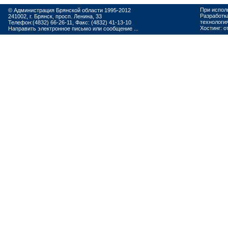
При испол
© Администрация Брянской области 1995-2012
Разработк
241002, г. Брянск, просп. Ленина, 33
технологи
Телефон:(4832) 66-26-11, Факс: (4832) 41-13-10
Хостинг:
о
Направить электронное письмо или сообщение ...