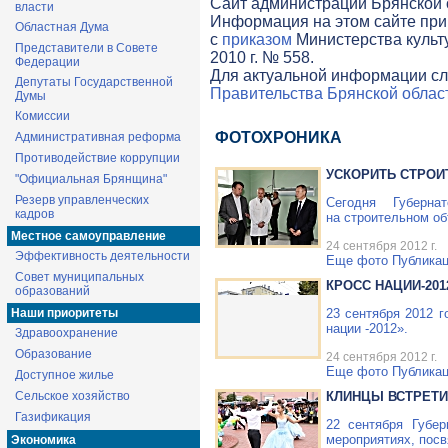
Cайт администрации Брянской о
власти
Информация на этом сайте при
Областная Дума
с
приказом
Министерства культ
Представители в Совете
2010 г. № 558.
Федерации
Для актуальной информации сл
Депутаты Государственной
Правительства Брянской облас
Думы
Комиссии
ФОТОХРОНИКА
Административная реформа
Противодействие коррупции
УСКОРИТЬ СТРОИ
"Официальная Брянщина"
Резерв управленческих
Сегодня Губерн
кадров
на строительном об
Местное самоуправление
24 сентября 2012 г.
Эффективность деятельности
Еще фото
Публикац
Совет муниципальных
КРОСС НАЦИИ-201
образований
Наши приоритеты
23 сентября 2012 
нации -2012».
Здравоохранение
Образование
24 сентября 2012 г.
Еще фото
Публикац
Доступное жилье
Сельское хозяйство
КЛИНЦЫ ВСТРЕТИ
Газификация
22 сентября Губе
мероприятиях, пос
Экономика