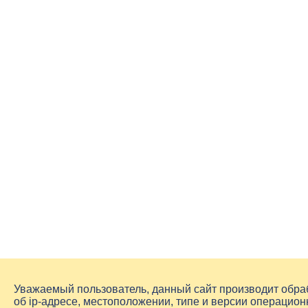
Уважаемый пользователь, данный сайт производит обр
об
ip-адресе
, местоположении, типе и версии операцион