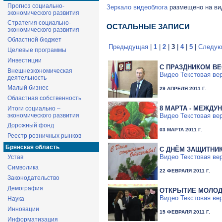
Прогноз социально-
Зеркало видеоблога
размещено на вид
экономического развития
Стратегия социально-
ОСТАЛЬНЫЕ ЗАПИСИ
экономического развития
Областной бюджет
Предыдущая
|
1
|
2
|
3
|
4
|
5
|
Следую
Целевые программы
Инвестиции
С ПРАЗДНИКОМ ВЕ
Внешнеэкономическая
Видео
Текстовая ве
деятельность
Малый бизнес
29 АПРЕЛЯ 2011 Г.
Областная собственность
8 МАРТА - МЕЖДУ
Итоги социально –
Видео
Текстовая ве
экономического развития
Дорожный фонд
03 МАРТА 2011 Г.
Реестр розничных рынков
Брянская область
С ДНЁМ ЗАЩИТНИК
Видео
Текстовая ве
Устав
Символика
22 ФЕВРАЛЯ 2011 Г.
Законодательство
Демография
ОТКРЫТИЕ МОЛОД
Видео
Текстовая ве
Наука
Инновации
15 ФЕВРАЛЯ 2011 Г.
Информатизация