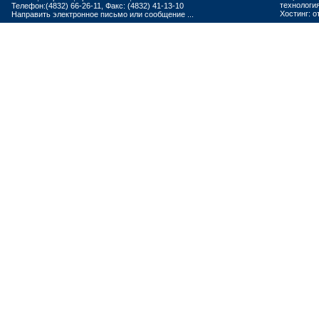
технологи
Телефон:(4832) 66-26-11, Факс: (4832) 41-13-10
Хостинг:
о
Направить электронное письмо или сообщение ...