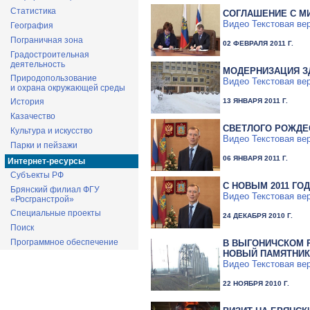
Статистика
СОГЛАШЕНИЕ С М
Видео
Текстовая ве
География
Пограничная зона
02 ФЕВРАЛЯ 2011 Г.
Градостроительная
деятельность
МОДЕРНИЗАЦИЯ З
Природопользование
Видео
Текстовая ве
и охрана окружающей среды
13 ЯНВАРЯ 2011 Г.
История
Казачество
СВЕТЛОГО РОЖДЕ
Культура и искусство
Видео
Текстовая ве
Парки и пейзажи
06 ЯНВАРЯ 2011 Г.
Интернет-ресурсы
Субъекты РФ
C НОВЫМ 2011 ГО
Брянский филиал ФГУ
Видео
Текстовая ве
«Росгранстрой»
Специальные проекты
24 ДЕКАБРЯ 2010 Г.
Поиск
Программное обеспечение
В ВЫГОНИЧСКОМ 
НОВЫЙ ПАМЯТНИК
Видео
Текстовая ве
22 НОЯБРЯ 2010 Г.