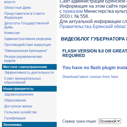
Cайт администрации Брянской о
власти
Информация на этом сайте при
Областная Дума
с
приказом
Министерства культ
Представители в Совете
2010 г. № 558.
Федерации
Для актуальной информации сл
Депутаты Государственной
Правительства Брянской облас
Думы
Комиссии
ВИДЕОБЛОГ ГУБЕРНАТОРА
Административная реформа
Противодействие коррупции
"Официальная Брянщина"
FLASH VERSION 9,0 OR GREAT
REQUIRED
Резерв управленческих
кадров
Местное самоуправление
You have no flash plugin insta
Эффективность деятельности
Download latest version from
here
Совет муниципальных
образований
Наши приоритеты
Здравоохранение
Образование
Доступное жилье
Сельское хозяйство
Газификация
Сервер трансляции:
Экономика