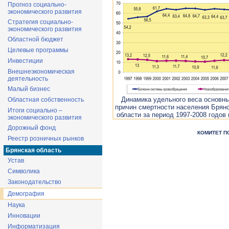
Прогноз социально-
экономического развития
Стратегия социально-
экономического развития
Областной бюджет
Целевые программы
Инвестиции
Внешнеэкономическая
деятельность
Малый бизнес
Динамика удельного веса основн
Областная собственность
причин смертности населения Брян
Итоги социально –
области за период 1997-2008 годов 
экономического развития
Дорожный фонд
КОМИТЕТ П
Реестр розничных рынков
Брянская область
Устав
Символика
Законодательство
Демография
Наука
Инновации
Информатизация