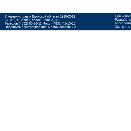
При испол
© Администрация Брянской области 1995-2012
Разработк
241002, г. Брянск, просп. Ленина, 33
технологи
Телефон:(4832) 66-26-11, Факс: (4832) 41-13-10
Хостинг:
о
Направить электронное письмо или сообщение ...