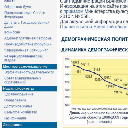
Cайт администрации Брянской о
власти
Информация на этом сайте при
Областная Дума
с
приказом
Министерства культ
Представители в Совете
2010 г. № 558.
Федерации
Для актуальной информации сл
Депутаты Государственной
Правительства Брянской облас
Думы
Комиссии
Административная реформа
ДЕМОГРАФИЧЕСКАЯ ПОЛИ
Противодействие коррупции
ДИНАМИКА ДЕМОГРАФИЧЕСК
"Официальная Брянщина"
Резерв управленческих
кадров
Местное самоуправление
Эффективность деятельности
Совет муниципальных
образований
Наши приоритеты
Здравоохранение
Образование
Доступное жилье
Сельское хозяйство
Динамика численности населени
Брянской области 1998-2009 год
Газификация
(тыс. человек)
Экономика