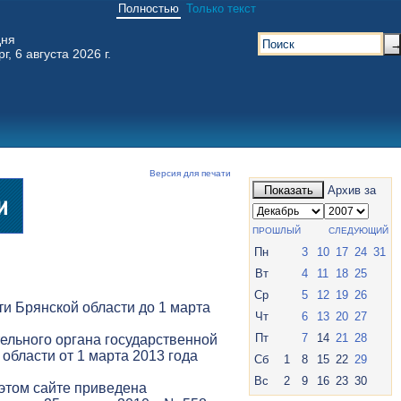
Полностью
Только текст
дня
г, 6 августа 2026 г.
Версия для печати
Показать
Архив за
ПРОШЛЫЙ
СЛЕДУЮЩИЙ
Пн
3
10
17
24
31
Вт
4
11
18
25
Ср
5
12
19
26
и Брянской области до 1 марта
Чт
6
13
20
27
Пт
7
14
21
28
ельного органа государственной
 области от 1 марта 2013 года
Сб
1
8
15
22
29
Вс
2
9
16
23
30
 этом сайте приведена