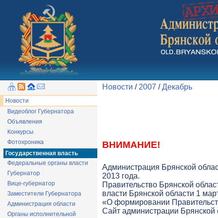
Новости
/
2007
/
Декабрь
Новости
Видеоблог Губернатора
Объявления
Конкурсы
Фотохроника
ВНИМАНИЕ!
Государственная власть
Федеральные органы власти
Администрация Брянской облас
Губернатор
2013 года.
Вице-губернатор
Правительство Брянской облас
власти Брянской области 1 март
Заместители Губернатора
«О формировании Правительств
Администрация области
Cайт администрации Брянской о
Органы исполнительной