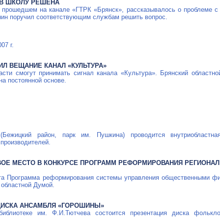
 В ШКОЛУ РЕШЕНА
 прошедшем на канале «ГТРК «Брянск», рассказывалось о проблеме с
нин поручил соответствующим службам решить вопрос.
07 г.
ИЛ ВЕЩАНИЕ КАНАЛ «КУЛЬТУРА»
асти смогут принимать сигнал канала «Культура». Брянский областн
на постоянной основе.
Бежицкий район, парк им. Пушкина) проводится внутриобластна
 производителей.
ВОЕ МЕСТО В КОНКУРСЕ ПРОГРАММ РЕФОРМИРОВАНИЯ РЕГИОНА
ята Программа реформирования системы управления общественными фи
 областной Думой.
ДИСКА АНСАМБЛЯ «ГОРОШИНЫ»
библиотеке им. Ф.И.Тютчева состоится презентация диска фолькло