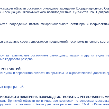
нистрации области состоится очередное заседание Координационного С
в Ассоциацию экономического взаимодействия субъектов РФ Централ
оится подведение итогов межрегионального семинара «Профилактика
ится заседание совета директоров предприятий лесопромышленного компл
ору за техническим состоянием самоходных машин и других видов те
ия кадрового резерва.
ЕРОПРИЯТИЙ
ел Кубок и первенство области по прыжкам на акробатической дорожке 
ых мероприятий.
Й ОБЛАСТИ НАМЕРЕНА ВЗАИМОДЕЙСТВОВАТЬ С РЕГИОНАЛЬНЫМ
латы Брянской области по инициативе комиссии по вопросам массов
руглый стол на тему: «Взаимодействие региональных СМИ с Обществен