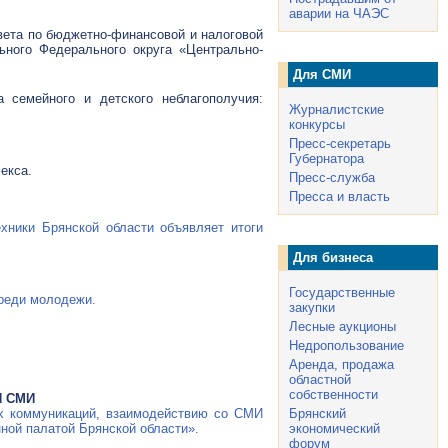
аварии на ЧАЭС
овета по бюджетно-финансовой и налоговой
ьного Федерального округа «Центрально-
Для СМИ
 семейного и детского неблагополучия:
Журналистские
конкурсы
Пресс-секретарь
Губернатора
екса.
Пресс-служба
Пресса и власть
хники Брянской области объявляет итоги
Для бизнеса
Государственные
среди молодежи.
закупки
Лесные аукционы
Недропользование
Аренда, продажа
областной
собственности
И СМИ
ых коммуникаций, взаимодействию со СМИ
Брянский
ной палатой Брянской области».
экономический
форум