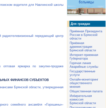
 поиском водителя для Навлинской школы
Для граждан
Приёмная Президента
России в Брянской
ой радиотелевизионный передающий центр
области
Приёмная
администрации
Брянской области
Интернет-приемная
Губернатора
Горячая линия
я оптовая ярмарка по закупке-продаже
Аварийные службы
Государственные
услуги
Онлайн-мониторинг
ЛЬНЫХ ФИНАНСОВ СУБЪЕКТОВ
общественного
мнения
нансами Брянской области, утвержденная
Общественная палата
Избирательная
комиссия
Брянской области
рного семейного ансамбля «Горошины»-
Пострадавшим от