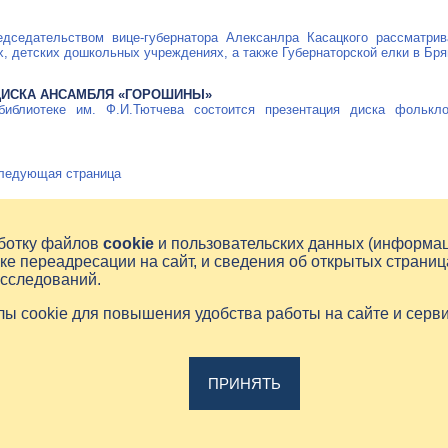
дседательством вице-губернатора Алексанлра Касацкого рассматрив
х, детских дошкольных учреждениях, а также Губернаторской елки в Бря
ДИСКА АНСАМБЛЯ «ГОРОШИНЫ»
библиотеке им. Ф.И.Тютчева состоится презентация диска фолькло
ледующая страница
аботку файлов
cookie
и пользовательских данных (информа
ке переадресации на сайт, и сведения об открытых страниц
исследований.
йлы cookie для повышения удобства работы на сайте и серв
ПРИНЯТЬ