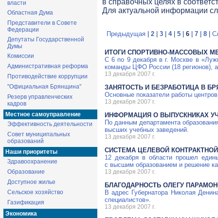
в справочных целях в соответс
власти
Для актуальной информации с
Областная Дума
Представители в Совете
Федерации
Предыдущая
|
2
|
3
|
4
|
5
|
6
|
7
|
8
|
С
Депутаты Государственной
Думы
ИТОГИ СПОРТИВНО-МАССОВЫХ М
Комиссии
С 6 по 9 декабря в г. Москве в «Л
Административная реформа
команды ЦФО России (18 регионов), 
13 декабря 2007 г.
Противодействие коррупции
"Официальная Брянщина"
ЗАНЯТОСТЬ И БЕЗРАБОТИЦА В Б
Основные показатели работы центров 
Резерв управленческих
13 декабря 2007 г.
кадров
Местное самоуправление
ИНФОРМАЦИЯ О ВЫПУСКНИКАХ У
По данным департамента образования
Эффективность деятельности
высших учебных заведений.
Совет муниципальных
13 декабря 2007 г.
образований
СИСТЕМА ЦЕЛЕВОЙ КОНТРАКТНО
Наши приоритеты
12 декабря в области прошел един
Здравоохранение
с высшим образованием и решение ка
Образование
13 декабря 2007 г.
Доступное жилье
БЛАГОДАРНОСТЬ ОЛЕГУ ПАРАМОН
Сельское хозяйство
В адрес Губернатора Николая Денина
специалистов».
Газификация
13 декабря 2007 г.
Экономика