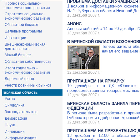
ПРОБЛЕМА ДОСТАВКИ УЧАЩИХСЯ
Прогноз социально-
1 ноября в информационном сюжете,
экономического развития
№ 1. Губернатор области Николай Де
Стратегия социально-
13 декабря 2007 г.
экономического развития
АНОНС
Областной бюджет
Анонсы событий с 14 по 20 декабря 20
Целевые программы
13 декабря 2007 г.
Инвестиции
В БРЯНСКОЙ ОБЛАСТИ ВОЗОБНОВ
Внешнеэкономическая
Теперь жители обл
деятельность
начал его вещание 
Малый бизнес
Областная собственность
Итоги социально –
экономического развития
12 декабря 2007 г.
Дорожный фонд
ПРИГЛАШАЕМ НА ЯРМАРКУ
Реестр розничных рынков
19 декабря т.г. в ДК «Юность» (
продовольственных товаров местных
Брянская область
12 декабря 2007 г.
Устав
БРЯНСКАЯ ОБЛАСТЬ ЗАНЯЛА ПЕР
Символика
ФЕДЕРАЦИИ
Законодательство
В регионе была разработана и прин
Губернатором и одобренная Брянской
Демография
12 декабря 2007 г.
Наука
ПРИГЛАШАЕМ НА ПРЕЗЕНТАЦИЮ 
Инновации
13 декабря в 12.00 в областной 
Информатизация