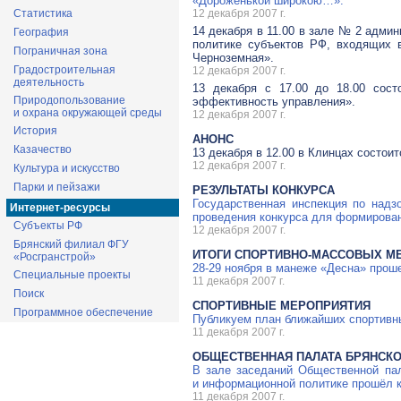
«Дороженькой широкою…».
Статистика
12 декабря 2007 г.
14 декабря в 11.00 в зале № 2 адми
География
политике субъектов РФ, входящих 
Пограничная зона
Черноземная».
Градостроительная
12 декабря 2007 г.
деятельность
13 декабря с 17.00 до 18.00 сост
Природопользование
эффективность управления».
и охрана окружающей среды
12 декабря 2007 г.
История
АНОНС
Казачество
13 декабря в 12.00 в Клинцах состо
12 декабря 2007 г.
Культура и искусство
Парки и пейзажи
РЕЗУЛЬТАТЫ КОНКУРСА
Государственная инспекция по надз
Интернет-ресурсы
проведения конкурса для формирован
Субъекты РФ
12 декабря 2007 г.
Брянский филиал ФГУ
ИТОГИ СПОРТИВНО-МАССОВЫХ М
«Росгранстрой»
28-29 ноября в манеже «Десна» прош
Специальные проекты
11 декабря 2007 г.
Поиск
СПОРТИВНЫЕ МЕРОПРИЯТИЯ
Программное обеспечение
Публикуем план ближайших спортивн
11 декабря 2007 г.
ОБЩЕСТВЕННАЯ ПАЛАТА БРЯНСКО
В зале заседаний Общественной па
и информационной политике прошёл к
11 декабря 2007 г.