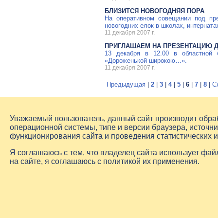
БЛИЗИТСЯ НОВОГОДНЯЯ ПОРА
На оперативном совещании под пре
новогодних елок в школах, интерната
11 декабря 2007 г.
ПРИГЛАШАЕМ НА ПРЕЗЕНТАЦИЮ 
13 декабря в 12.00 в областной 
«Дороженькой широкою…».
11 декабря 2007 г.
Предыдущая
|
2
|
3
|
4
|
5
|
6
|
7
|
8
|
С
Уважаемый пользователь, данный сайт производит обр
операционной системы, типе и версии браузера, источни
функционирования сайта и проведения статистических 
Я соглашаюсь с тем, что владелец сайта использует фа
на сайте, я соглашаюсь с политикой их применения.