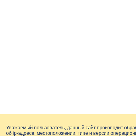
Уважаемый пользователь, данный сайт производит обр
об
ip-адресе
, местоположении, типе и версии операцион