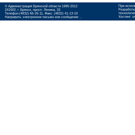
При испол
© Администрация Брянской области 1995-2012
Разработк
241002, г. Брянск, просп. Ленина, 33
технологи
Телефон:(4832) 66-26-11, Факс: (4832) 41-13-10
Хостинг:
о
Направить электронное письмо или сообщение ...