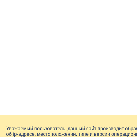
Уважаемый пользователь, данный сайт производит обр
об
ip-адресе
, местоположении, типе и версии операцион