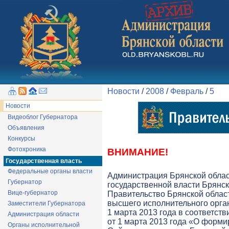
Новости
/
2008
/
Февраль
/
5
Новости
Видеоблог Губернатора
Объявления
Конкурсы
Фотохроника
ВНИМАНИЕ!
Государственная власть
Федеральные органы власти
Администрация Брянской обла
Губернатор
государственной власти Брянск
Вице-губернатор
Правительство Брянской облас
высшего исполнительного орга
Заместители Губернатора
1 марта 2013 года в соответств
Администрация области
от 1 марта 2013 года «О форми
Органы исполнительной