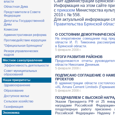
Cайт администрации Брянской о
власти
Информация на этом сайте при
Областная Дума
с
приказом
Министерства культ
Представители в Совете
2010 г. № 558.
Федерации
Для актуальной информации сл
Депутаты Государственной
Правительства Брянской облас
Думы
Комиссии
О СОСТОЯНИИ ДЕМОГРАФИЧЕСКОЙ
Административная реформа
На оперативном совещании под пред
Противодействие коррупции
области И. П. Тимохина рассматри
"Официальная Брянщина"
в Брянской области.
5 февраля 2008 г.
Резерв управленческих
кадров
ИТОГИ РАЗВИТИЯ РАЙОНОВ
Местное самоуправление
Продолжаются отчеты руководител
области Николаем Дениным.
Эффективность деятельности
5 февраля 2008 г.
Совет муниципальных
образований
ПОДПИСАНО СОГЛАШЕНИЕ О НАМ
ПРОЕКТОВ
Наши приоритеты
В администрации области состоялос
Здравоохранение
«AL Amara Cement Limited» (Германия
Образование
5 февраля 2008 г.
Доступное жилье
ПОЗДРАВЛЯЕМ С ВЫСОКОЙ НАГРА
Сельское хозяйство
Указом Президента РФ от 25 янва
наградами Российской Федерации
Газификация
плодотворную работу присвоено 
Экономика
Российской Федерации» Надеину Н