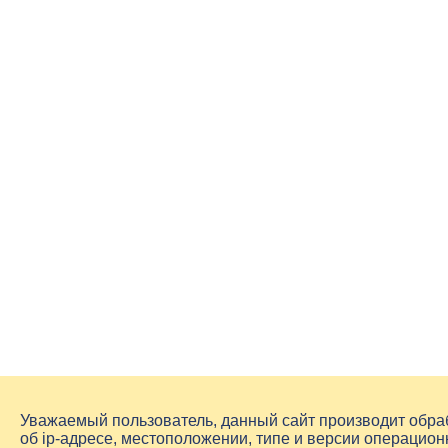
Уважаемый пользователь, данный сайт производит обр
об
ip-адресе
, местоположении, типе и версии операцион