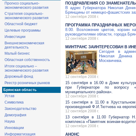
ПОЗДРАВЛЕНИЯ СО ЗНАМЕНАТЕЛЬ
Прогноз социально-
экономического развития
В адрес Губернатора Николая Дени
Брянщины от немецко-фашистских за
Стратегия социально-
12 сентября 2008 г.
экономического развития
Областной бюджет
ПРОГРАММА ПРАЗДНИЧНЫХ МЕРОП
8.00. Возложение цветов, корзин 
Целевые программы
руководителями области, города Брян
Инвестиции
12 сентября 2008 г.
Внешнеэкономическая
МИНТРАНС ЗАИНТЕРЕСОВАН В ИН
деятельность
Сегодня в админи
Малый бизнес
Николая Денина 
Областная собственность
Москвичева.
Итоги социально –
экономического развития
Дорожный фонд
12 сентября 2008 г.
15 сентября в 16.00 в Доме культу
Реестр розничных рынков
при Губернаторе по вопросу «О
Брянская область
муниципального района».
Устав
12 сентября 2008 г.
15 сентября в 11.00 в Хрустально
Символика
произведений Ф.И.Тютчева на европе
Законодательство
12 сентября 2008 г.
Демография
13 сентября в 11.00 Губернатор Н
Наука
комплекса «Памятник воинам-водите
12 сентября 2008 г.
Инновации
Информатизация
АНОНС