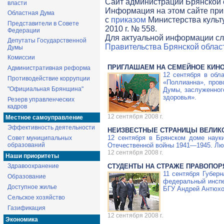
Cайт администрации Брянской о
власти
Информация на этом сайте при
Областная Дума
с
приказом
Министерства культ
Представители в Совете
2010 г. № 558.
Федерации
Для актуальной информации сл
Депутаты Государственной
Правительства Брянской облас
Думы
Комиссии
ПРИГЛАШАЕМ НА СЕМЕЙНОЕ КИН
Административная реформа
12 сентября в обл
Противодействие коррупции
«Поллианна», пров
"Официальная Брянщина"
Думы, заслуженног
здоровья».
Резерв управленческих
кадров
12 сентября 2008 г.
Местное самоуправление
Эффективность деятельности
НЕИЗВЕСТНЫЕ СТРАНИЦЫ ВЕЛИК
12 сентября в Брянском доме наук
Совет муниципальных
образований
Отечественной войны
1941—1945
. Лю
12 сентября 2008 г.
Наши приоритеты
Здравоохранение
СТУДЕНТЫ НА СТРАЖЕ ПРАВОПОР
11 сентября Губер
Образование
федеральный инспе
Доступное жилье
БГУ Андрей Антюхо
Сельское хозяйство
Газификация
12 сентября 2008 г.
Экономика