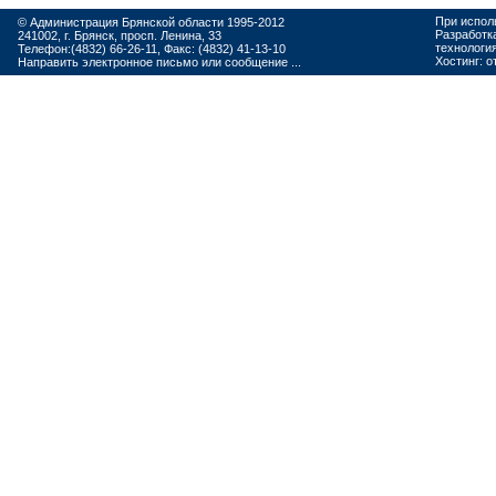
При испол
© Администрация Брянской области 1995-2012
Разработк
241002, г. Брянск, просп. Ленина, 33
технологи
Телефон:(4832) 66-26-11, Факс: (4832) 41-13-10
Хостинг:
о
Направить электронное письмо или сообщение ...