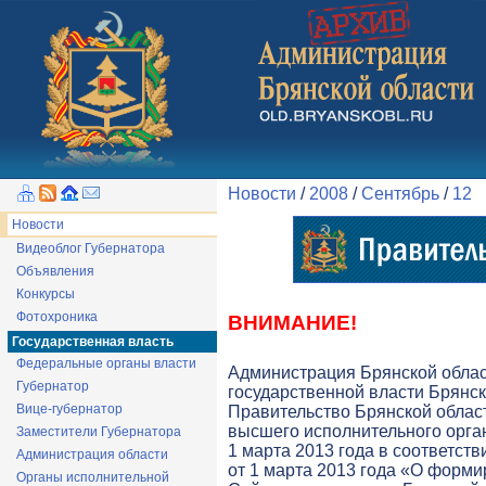
Новости
/
2008
/
Сентябрь
/
12
Новости
Видеоблог Губернатора
Объявления
Конкурсы
Фотохроника
ВНИМАНИЕ!
Государственная власть
Федеральные органы власти
Администрация Брянской обла
Губернатор
государственной власти Брянск
Вице-губернатор
Правительство Брянской облас
высшего исполнительного орга
Заместители Губернатора
1 марта 2013 года в соответств
Администрация области
от 1 марта 2013 года «О форми
Органы исполнительной