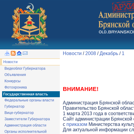
Новости
/
2008
/
Декабрь
/
1
Новости
Видеоблог Губернатора
Объявления
Конкурсы
Фотохроника
ВНИМАНИЕ!
Государственная власть
Федеральные органы власти
Администрация Брянской облас
Губернатор
Правительство Брянской облас
Вице-губернатор
1 марта 2013 года в соответст
Cайт администрации Брянской о
Заместители Губернатора
с
приказом
Министерства культу
Администрация области
Для актуальной информации с
Органы исполнительной