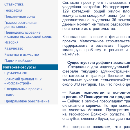
Согласно проекту его планировки,
Статистика
усадебная застройка. На территории
География
129 коттеджей общей жилой пло
коммунально-складской зоны (ее 
Пограничная зона
дополнительно выделены 36 земель
Градостроительная
данный момент не только разработан
деятельность
но и начато их строительство.
Природопользование
и охрана окружающей среды
К сожалению, в связи с финансовым
проекта. Малоэтажное строительст
История
поддерживать и развивать. Надею
Казачество
жилищную проблему в регионе и 
на жилье.
Культура и искусство
Парки и пейзажи
— Существует ли дефицит земельн
— Специально для индивидуальной 
Интернет-ресурсы
феврале текущего администрацие
Субъекты РФ
по которым в границы брянских п
Брянский филиал ФГУ
земельные участки сельскохозяйст
«Росгранстрой»
около 343 гектаров. Так, что пока о 
Специальные проекты
— Какие технологии в основно
Поиск
в регионе? Планируется ли продви
— Сейчас в регионе преобладают тра
Программное обеспечение
силикатного кирпича. Но при мало
из ячеистых бетонов. Предприяти
на территории Брянской области. 
опалубки, клееного бруса, сэндвич-п
Мы прекрасно понимаем, что раз