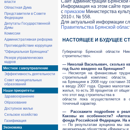
Cайт администрации Брянской о
власти
Информация на этом сайте при
Областная Дума
с
приказом
Министерства культ
Представители в Совете
2010 г. № 558.
Федерации
Для актуальной информации сл
Депутаты Государственной
Правительства Брянской облас
Думы
Комиссии
Административная реформа
НАСТОЯЩЕЕ И БУДУЩЕЕ С
Противодействие коррупции
Губернатор Брянской области Ни
"Официальная Брянщина"
строительство».
Резерв управленческих
кадров
— Николай Васильевич, сколько к
Местное самоуправление
год было введено на Брянщине?
— Несмотря на финансовые трудно
Эффективность деятельности
строительный комплекс области
Совет муниципальных
на Брянщине в 2008 году составил 3
образований
к вводу 2007 года. Однако малоэтаж
жилья, то есть 38 процентов от общег
Наши приоритеты
что этот вид строительства в
Здравоохранение
области пока осуществляется в 
Образование
точечный характер.
Доступное жилье
— Расскажите подробнее о реали
Сельское хозяйство
Каковы их особенности? «Автоза
фонда Российской Федерации. На 
Газификация
— По результатам аукциона мы зак
Экономика
акционерным обществом «Финансы и 