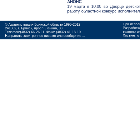
АНОНС
19 марта в 10.00 во Дворце детско
работу областной конкурс исполните
При испол
© Администрация Брянской области 1995-2012
Разработк
241002, г. Брянск, просп. Ленина, 33
технологи
Телефон:(4832) 66-26-11, Факс: (4832) 41-13-10
Хостинг:
о
Направить электронное письмо или сообщение ...