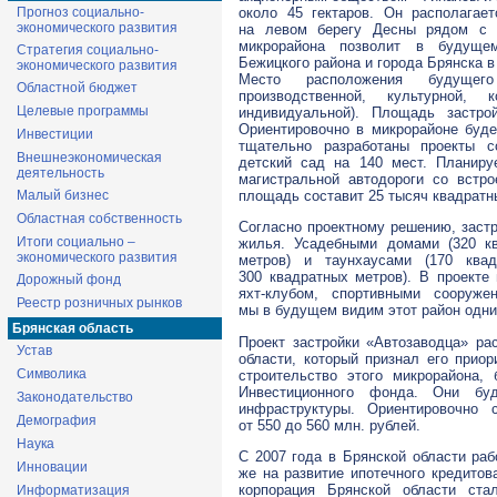
около 45 гектаров. Он располагае
Прогноз социально-
экономического развития
на левом берегу Десны рядом с и
микрорайона позволит в будущем
Стратегия социально-
Бежицкого района и города Брянска в
экономического развития
Место расположения будущего
Областной бюджет
производственной, культурной
Целевые программы
индивидуальной). Площадь застро
Ориентировочно в микрорайоне буде
Инвестиции
тщательно разработаны проекты с
Внешнеэкономическая
детский сад на 140 мест. Планиру
деятельность
магистральной автодороги со встр
площадь составит 25 тысяч квадратн
Малый бизнес
Областная собственность
Согласно проектному решению, заст
Итоги социально –
жилья. Усадебными домами (320 к
экономического развития
метров) и таунхаусами (170 ква
300 квадратных метров). В проекте
Дорожный фонд
яхт-клубом, спортивными сооруж
Реестр розничных рынков
мы в будущем видим этот район одн
Брянская область
Проект застройки «Автозаводца» р
Устав
области, который признал его прио
Символика
строительство этого микрорайона,
Инвестиционного фонда. Они буд
Законодательство
инфраструктуры. Ориентировочно 
Демография
от 550 до 560 млн. рублей.
Наука
С 2007 года в Брянской области ра
Инновации
же на развитие ипотечного кредитов
корпорация Брянской области стал
Информатизация