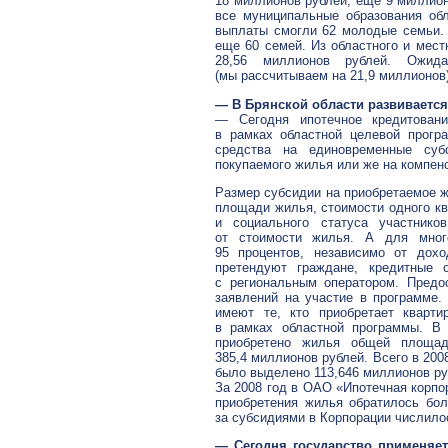
18 миллионов рублей, еще 9 миллион
все муниципальные образования об
выплаты смогли 62 молодые семьи. 
еще 60 семей. Из областного и мес
28,56 миллионов рублей. Ожид
(мы рассчитываем на 21,9 миллионов)
— В Брянской области развивается
— Сегодня ипотечное кредитовани
в рамках областной целевой прог
средства на единовременные суб
покупаемого жилья или же на компенс
Размер субсидии на приобретаемое ж
площади жилья, стоимости одного кв
и социального статуса участник
от стоимости жилья. А для мног
95 процентов, независимо от дох
претендуют граждане, кредитные о
с региональным оператором. Предо
заявлений на участие в программе.
имеют те, кто приобретает кварти
в рамках областной программы. В 
приобретено жилья общей площад
385,4 миллионов рублей. Всего в 20
было выделено 113,646 миллионов ру
За 2008 год в ОАО «Ипотечная корпо
приобретения жилья обратилось бол
за субсидиями в Корпорации числилос
— Сегодня государство применяе