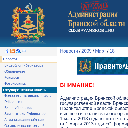
Новости
/
2009
/
Март
/
18
Новости
Видеоблог Губернатора
Объявления
Конкурсы
Фотохроника
ВНИМАНИЕ!
Государственная власть
Федеральные органы власти
Администрация Брянской обла
Губернатор
государственной власти Брянск
Вице-губернатор
Правительство Брянской облас
высшего исполнительного орга
Заместители Губернатора
1 марта 2013 года в соответств
Администрация области
от 1 марта 2013 года «О форми
Органы исполнительной