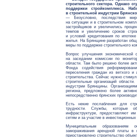
строительного сектора. Однако о
поддержки стройкомплекса. На
в строительной индустрии Брянско
— Безусловно, последствия миро
на ситуации и в строительном компл
застройщиков и увеличились проце
темпов и увеличению сроков стро
и условий кредитования по ипотек
жилья. На Брянщине разработан общи
меры по поддержке строительного ко
Вопрос улучшения экономической 
на заседании комиссии по монитор
области. Там было решено более ак
Фонда содействия реформирова
переселения граждан из ветхого и 
строительства. Сейчас нужно стимул
строительные организаций области
индустрии Брянщины. Организациям
региона, предложено более активн
непосредственно брянских производи
Есть некие послабления для стр
трудности. Службы, которые о
инфраструктуре, предоставляют им
сетям и за участие в инвестиционны
Муниципальным образованиям о
замораживания арендной платы в 
приостановлено строительство объек