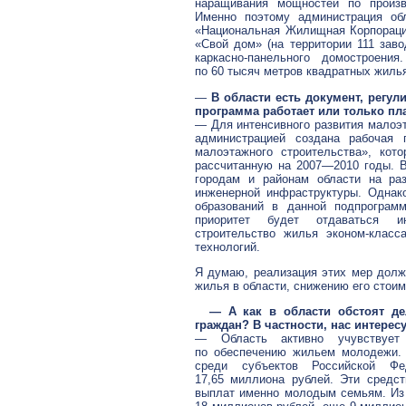
наращивания мощностей по произв
Именно поэтому администрация о
«Национальная Жилищная Корпораци
«Свой дом» (на территории 111 заво
каркасно-панельного домостроени
по 60 тысяч метров квадратных жиль
—
В области есть документ, регу
программа работает или только пл
— Для интенсивного развития малоэт
администрацией создана рабочая 
малоэтажного строительства», кот
рассчитанную на
2007—2010
годы. В
городам и районам области на раз
инженерной инфраструктуры. Однак
образований в данной подпрограмм
приоритет будет отдаваться ин
строительство жилья эконом-класс
технологий.
Я думаю, реализация этих мер долж
жилья в области, снижению его стои
— А как в области обстоят де
граждан? В частности, нас интере
— Область активно учувствует
по обеспечению жильем молодежи.
среди субъектов Российской Ф
17,65 миллиона рублей. Эти средс
выплат именно молодым семьям. Из 