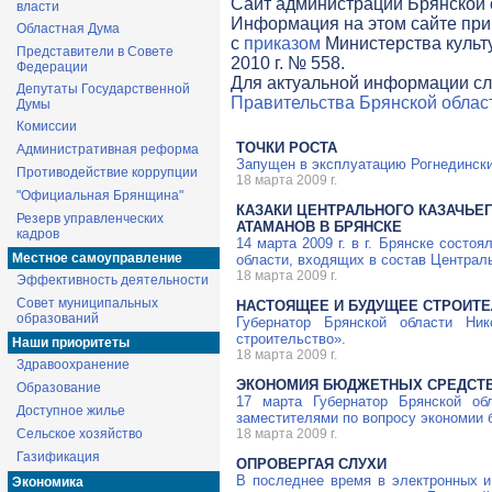
Cайт администрации Брянской о
власти
Информация на этом сайте при
Областная Дума
с
приказом
Министерства культ
Представители в Совете
2010 г. № 558.
Федерации
Для актуальной информации сл
Депутаты Государственной
Правительства Брянской облас
Думы
Комиссии
ТОЧКИ РОСТА
Административная реформа
Запущен в эксплуатацию Рогнедински
Противодействие коррупции
18 марта 2009 г.
"Официальная Брянщина"
КАЗАКИ ЦЕНТРАЛЬНОГО КАЗАЧЬЕ
Резерв управленческих
АТАМАНОВ В БРЯНСКЕ
кадров
14 марта 2009 г. в г. Брянске сост
Местное самоуправление
области, входящих в состав Централь
18 марта 2009 г.
Эффективность деятельности
Совет муниципальных
НАСТОЯЩЕЕ И БУДУЩЕЕ СТРОИТ
образований
Губернатор Брянской области Ни
строительство».
Наши приоритеты
18 марта 2009 г.
Здравоохранение
ЭКОНОМИЯ БЮДЖЕТНЫХ СРЕДСТ
Образование
17 марта Губернатор Брянской о
Доступное жилье
заместителями по вопросу экономии 
Сельское хозяйство
18 марта 2009 г.
Газификация
ОПРОВЕРГАЯ СЛУХИ
В последнее время в электронных 
Экономика