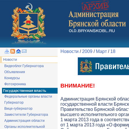
Новости
/
2009
/
Март
/
18
Новости
Видеоблог Губернатора
Объявления
Конкурсы
Фотохроника
ВНИМАНИЕ!
Государственная власть
Федеральные органы власти
Администрация Брянской обла
Губернатор
государственной власти Брянск
Вице-губернатор
Правительство Брянской облас
высшего исполнительного орга
Заместители Губернатора
1 марта 2013 года в соответств
Администрация области
от 1 марта 2013 года «О форми
Органы исполнительной