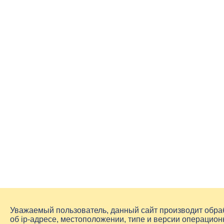
Уважаемый пользователь, данный сайт производит обр
об
ip-адресе
, местоположении, типе и версии операцион