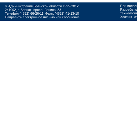
При испол
© Администрация Брянской области 1995-2012
Разработк
241002, г. Брянск, просп. Ленина, 33
технологи
Телефон:(4832) 66-26-11, Факс: (4832) 41-13-10
Хостинг:
о
Направить электронное письмо или сообщение ...