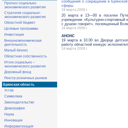
сообщения о сокращении в Брянской
Прогноз социально-
сферы.
экономического развития
18 марта 2009 г.
Стратегия социально-
20 марта в
13—00
в поселке Путев
экономического развития
учреждение «Культурно-спортивный 
Областной бюджет
с душою говорит», посвященный Все
18 марта 2009 г.
Целевые программы
Инвестиции
АНОНС
19 марта в 10.00 во Дворце детско
Внешнеэкономическая
работу областной конкурс исполните
деятельность
18 марта 2009 г.
Малый бизнес
Областная собственность
Итоги социально –
экономического развития
Дорожный фонд
Реестр розничных рынков
Брянская область
Устав
Символика
Законодательство
Демография
Наука
Инновации
Информатизация