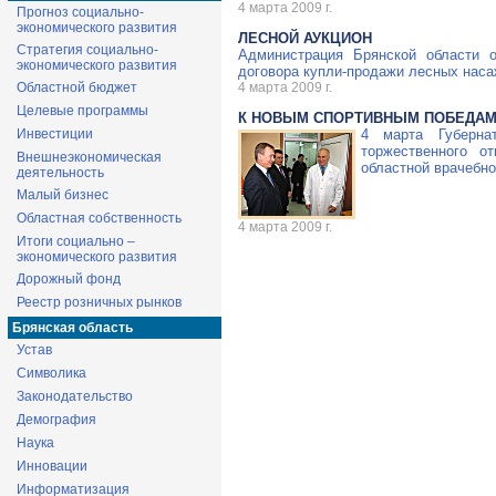
4 марта 2009 г.
Прогноз социально-
экономического развития
ЛЕСНОЙ АУКЦИОН
Стратегия социально-
Администрация Брянской области 
экономического развития
договора купли-продажи лесных насаж
Областной бюджет
4 марта 2009 г.
Целевые программы
К НОВЫМ СПОРТИВНЫМ ПОБЕДА
Инвестиции
4 марта Губерна
торжественного о
Внешнеэкономическая
областной врачебн
деятельность
Малый бизнес
Областная собственность
4 марта 2009 г.
Итоги социально –
экономического развития
Дорожный фонд
Реестр розничных рынков
Брянская область
Устав
Символика
Законодательство
Демография
Наука
Инновации
Информатизация