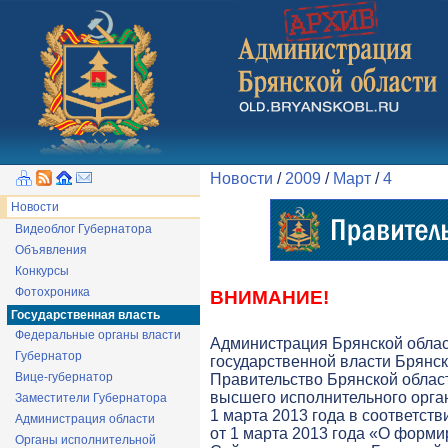
Новости
/
2009
/
Март
/
4
Новости
Видеоблог Губернатора
Объявления
Конкурсы
Фотохроника
ВНИМАНИЕ!
Государственная власть
Федеральные органы власти
Администрация Брянской обла
Губернатор
государственной власти Брянск
Вице-губернатор
Правительство Брянской облас
высшего исполнительного орга
Заместители Губернатора
1 марта 2013 года в соответств
Администрация области
от 1 марта 2013 года «О форми
Органы исполнительной