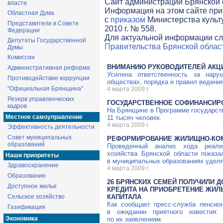
Cайт администрации Брянской о
власти
Информация на этом сайте при
Областная Дума
с
приказом
Министерства культ
Представители в Совете
2010 г. № 558.
Федерации
Для актуальной информации сл
Депутаты Государственной
Правительства Брянской облас
Думы
Комиссии
ВНИМАНИЮ РУКОВОДИТЕЛЕЙ АКЦ
Административная реформа
Усилена ответственность за нару
Противодействие коррупции
обществах, порядка и правил ведени
"Официальная Брянщина"
4 марта 2009 г.
Резерв управленческих
ГОСУДАРСТВЕННОЕ СОФИНАНСИР
кадров
На Брянщине в Программе государст
Местное самоуправление
11 тысяч человек.
4 марта 2009 г.
Эффективность деятельности
Совет муниципальных
РЕФОРМИРОВАНИЕ ЖИЛИЩНО-КО
образований
Проведенный анализ хода реализ
хозяйства Брянской области показ
Наши приоритеты
в муниципальных образованиях уделя
Здравоохранение
4 марта 2009 г.
Образование
26 БРЯНСКИХ СЕМЕЙ ПОЛУЧИЛИ Д
Доступное жилье
КРЕДИТА НА ПРИОБРЕТЕНИЕ ЖИЛ
Сельское хозяйство
КАПИТАЛА
Как сообщает пресс-служба пенсио
Газификация
в ожидании приятного известия
Экономика
по их заявлениям.