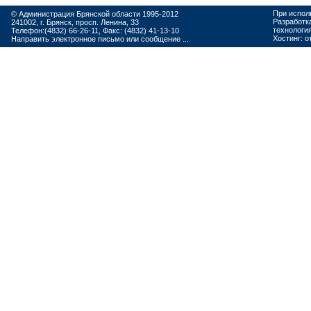
При испол
© Администрация Брянской области 1995-2012
Разработк
241002, г. Брянск, просп. Ленина, 33
технологи
Телефон:(4832) 66-26-11, Факс: (4832) 41-13-10
Хостинг:
о
Направить электронное письмо или сообщение ...