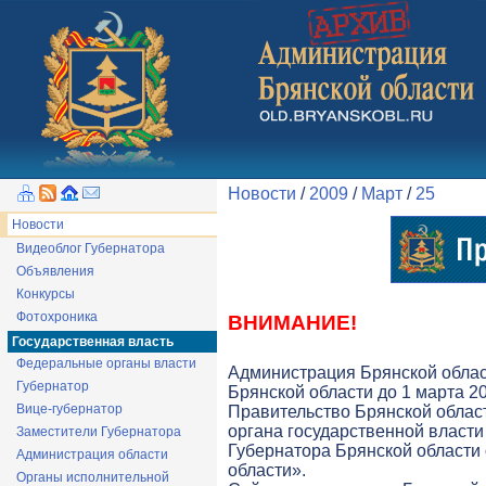
Новости
/
2009
/
Март
/
25
Новости
Видеоблог Губернатора
Объявления
Конкурсы
Фотохроника
ВНИМАНИЕ!
Государственная власть
Федеральные органы власти
Администрация Брянской облас
Губернатор
Брянской области до 1 марта 20
Вице-губернатор
Правительство Брянской облас
органа государственной власти 
Заместители Губернатора
Губернатора Брянской области
Администрация области
области».
Органы исполнительной