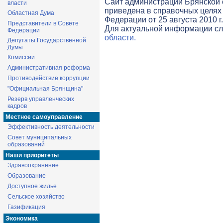
Cайт администрации Брянской о
власти
приведена в справочных целях 
Областная Дума
Федерации от 25 августа 2010 г
Представители в Совете
Для актуальной информации с
Федерации
области.
Депутаты Государственной
Думы
Комиссии
Административная реформа
Противодействие коррупции
"Официальная Брянщина"
Резерв управленческих
кадров
Местное самоуправление
Эффективность деятельности
Совет муниципальных
образований
Наши приоритеты
Здравоохранение
Образование
Доступное жилье
Сельское хозяйство
Газификация
Экономика