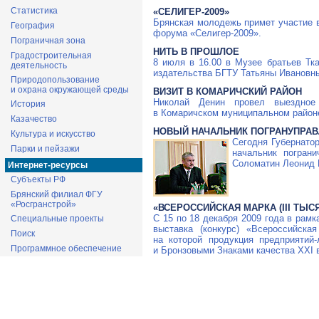
Статистика
«СЕЛИГЕР-2009»
Брянская молодежь примет участие в
География
форума «Селигер-2009».
Пограничная зона
НИТЬ В ПРОШЛОЕ
Градостроительная
8 июля в 16.00 в Музее братьев Тк
деятельность
издательства БГТУ Татьяны Ивановны
Природопользование
и охрана окружающей среды
ВИЗИТ В КОМАРИЧСКИЙ РАЙОН
Николай Денин провел выездное 
История
в Комаричском муниципальном район
Казачество
НОВЫЙ НАЧАЛЬНИК ПОГРАНУПРА
Культура и искусство
Сегодня Губернато
Парки и пейзажи
начальник погран
Соломатин Леонид 
Интернет-ресурсы
Субъекты РФ
Брянский филиал ФГУ
«Росгранстрой»
«ВСЕРОССИЙСКАЯ МАРКА (III ТЫСЯ
С 15 по 18 декабря 2009 года в рам
Специальные проекты
выставка (конкурс) «Всероссийская
Поиск
на которой продукция предприятий
Программное обеспечение
и Бронзовыми Знаками качества XXI 