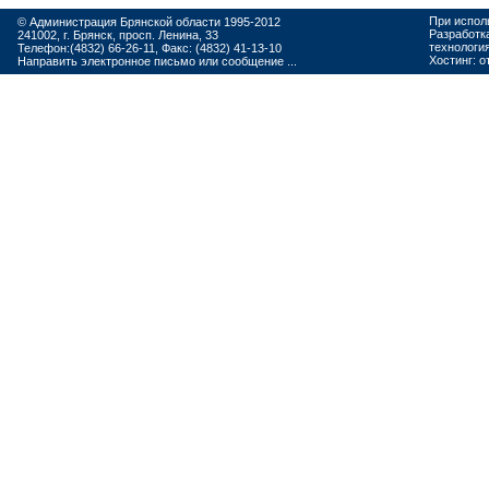
При испол
© Администрация Брянской области 1995-2012
Разработк
241002, г. Брянск, просп. Ленина, 33
технологи
Телефон:(4832) 66-26-11, Факс: (4832) 41-13-10
Хостинг:
о
Направить электронное письмо или сообщение ...