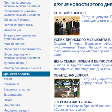
Прогноз социально-
ДРУГИЕ НОВОСТИ ЭТОГО ДН
экономического развития
Стратегия социально-
СЕТЕВОЙ КОНКУРС
экономического развития
Сегодня депутат 
Областной бюджет
с победителями оче
Целевые программы
Инвестиции
Внешнеэкономическая
деятельность
УСПЕХ БРЯНСКОГО МУЗЫКАНТА В
Студент 4 курса Брянского обла
Малый бизнес
инструментов Иван Липский усп
Областная собственность
фестивале-конкурсе «Фольклор без г
Итоги социально –
июня.
экономического развития
ДЕНЬ СЕМЬИ, ЛЮБВИ И ВЕРНОСТ
Дорожный фонд
7 июля в Хрустальном зале админи
Реестр розничных рынков
мероприятие, посвященное Дню семьи
Брянская область
ОБЪЕЗДНАЯ ДОРОГА
Устав
Сегодня Губернато
дорогу вокруг Погар
Символика
Законодательство
Демография
Наука
«СЕВСКАЯ ЧАСТУШКА»
Инновации
11 июля в г.Севске Брянской облас
«Севская частушка».
Информатизация