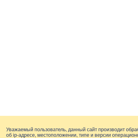
Уважаемый пользователь, данный сайт производит обр
об
ip-адресе
, местоположении, типе и версии операцион