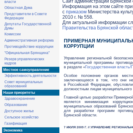
Cайт администрации Брянской о
власти
Информация на этом сайте при
Областная Дума
с
приказом
Министерства культ
Представители в Совете
2010 г. № 558.
Федерации
Для актуальной информации сл
Депутаты Государственной
Правительства Брянской облас
Думы
Комиссии
Административная реформа
ПРИМЕРНАЯ МУНИЦИПАЛЬ
КОРРУПЦИИ
Противодействие коррупции
"Официальная Брянщина"
Управление региональной безопасно
Резерв управленческих
муниципальной программы противод
кадров
в разделе «
Государственная власть/
Местное самоуправление
Особое положение органов местн
Эффективность деятельности
заключающееся в том, что они не
Совет муниципальных
в Российской Федерации, обусловли
образований
должностным лицам муниципального 
Наши приоритеты
Главной целью разработки Примерно
Здравоохранение
является минимизация коррупцио
Образование
муниципальных образований Брянской
для разработки программ противо
Доступное жилье
Брянской области.
Сельское хозяйство
Газификация
7 ИЮЛЯ 2009 Г. // УПРАВЛЕНИЕ РЕГИОНАЛ
Экономика