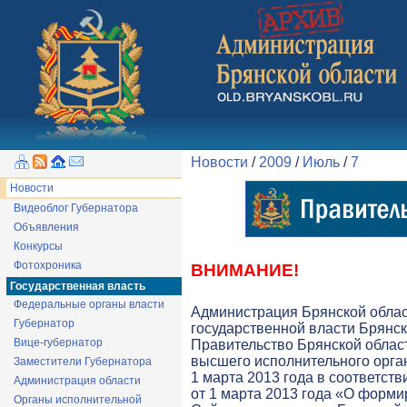
Новости
/
2009
/
Июль
/
7
Новости
Видеоблог Губернатора
Объявления
Конкурсы
Фотохроника
ВНИМАНИЕ!
Государственная власть
Федеральные органы власти
Администрация Брянской обла
Губернатор
государственной власти Брянск
Вице-губернатор
Правительство Брянской облас
высшего исполнительного орга
Заместители Губернатора
1 марта 2013 года в соответств
Администрация области
от 1 марта 2013 года «О форми
Органы исполнительной