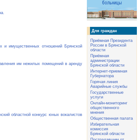
на.
Для граждан
Приёмная Президента
России в Брянской
ых и имущественных отношений Брянской
области
Приёмная
администрации
ставления им нежилых помещений в аренду
Брянской области
Интернет-приемная
Губернатора
Горячая линия
Аварийные службы
Государственные
услуги
Онлайн-мониторинг
общественного
мнения
янский областной конкурс юных вокалистов
Общественная палата
Избирательная
комиссия
Брянской области
Пострадавшим от