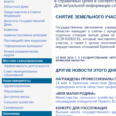
в справочных целях в соответс
власти
Для актуальной информации с
Областная Дума
Представители в Совете
Федерации
СНЯТИЕ ЗЕМЕЛЬНОГО УЧАС
Депутаты Государственной
Думы
Государственное автономное учреж
Комиссии
области» извещает о снятии с аукци
отдельно стоящие жилые дома на 
Административная реформа
32:28:032922:61, который выставлял
Противодействие коррупции
участка, а также с целью получени
"Официальная Брянщина"
имущественных отношений Брянской 
Резерв управленческих
кадров
14 МАЯ 2010 Г. // ГОСУДАРСТВЕННОЕ 
БРЯНСКОЙ ОБЛАСТИ»
Местное самоуправление
Эффективность деятельности
ДРУГИЕ НОВОСТИ ЭТОГО ДН
Совет муниципальных
образований
НАГРАЖДЕНЫ ПРОФЕССИОНАЛЫ П
Наши приоритеты
14 мая в Брянском областном Двор
Здравоохранение
подведению итогов областных профе
Образование
«МОЯ МАЛАЯ РОДИНА»
Доступное жилье
Министерство сельского хозяйства
награждения победителей Первого Вс
Сельское хозяйство
Газификация
КОНКУРС ДЛЯ ГОССЛУЖАЩИХ
Высшая школа государственного а
Экономика
Отечества».