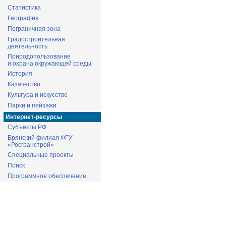
Статистика
География
Пограничная зона
Градостроительная
деятельность
Природопользование
и охрана окружающей среды
История
Казачество
Культура и искусство
Парки и пейзажи
Интернет-ресурсы
Субъекты РФ
Брянский филиал ФГУ
«Росгранстрой»
Специальные проекты
Поиск
Программное обеспечение