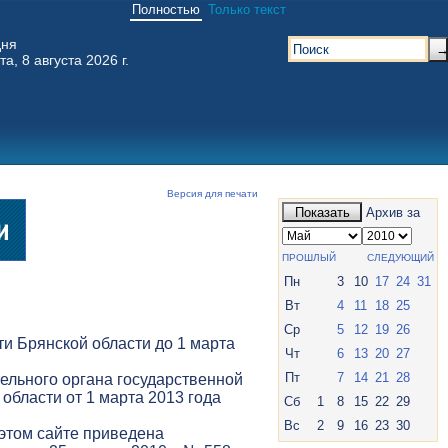
Полностью
Только текст
дня
та, 8 августа 2026 г.
Версия для печати
Показать
Архив за
ПРОШЛЫЙ
СЛЕДУЮЩИЙ
Пн
3
10
17
24
31
Вт
4
11
18
25
Ср
5
12
19
26
и Брянской области до 1 марта
Чт
6
13
20
27
Пт
7
14
21
28
ельного органа государственной
 области от 1 марта 2013 года
Сб
1
8
15
22
29
Вс
2
9
16
23
30
 этом сайте приведена