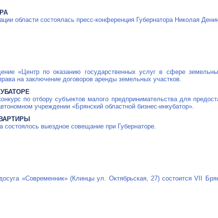
РА
рации области состоялась
пресс-конференция
Губернатора Николая Дени
дение «Центр по оказанию государственных услуг в сфере земельн
 права на заключение договоров аренды земельных участков.
КУБАТОРЕ
 конкурс по отбору субъектов малого предпринимательства для предо
 автономном учреждении «Брянский областной
бизнес-инкубатор
».
КВАРТИРЫ
а состоялось выездное совещание при Губернаторе.
 досуга «Современник» (Клинцы ул. Октябрьская, 27) состоится VII Бр