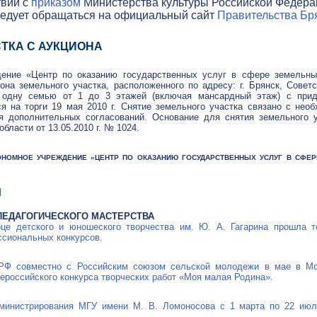
твии с
приказом
Министерства культуры Российской Федераци
ледует обращаться на официальный сайт
Правительства Бря
ТКА С АУКЦИОНА
дение «Центр по оказанию государственных услуг в сфере земельн
она земельного участка, расположенного по адресу: г. Брянск, Совет
одну семью от 1 до 3 этажей (включая мансардный этаж) с прид
ся на торги 19 мая 2010 г. Снятие земельного участка связано с нео
я дополнительных согласований. Основание для снятия земельного 
области от
13.05.2010 г.
№ 1024.
АВТОНОМНОЕ УЧРЕЖДЕНИЕ «ЦЕНТР ПО ОКАЗАНИЮ ГОСУДАРСТВЕННЫХ УСЛУГ В С
Я
ЕДАГОГИЧЕСКОГО МАСТЕРСТВА
це детского и юношеского творчества им.
Ю. А. Гагарина
прошла то
ссиональных конкурсов.
 РФ совместно с Российским союзом сельской молодежи в мае в М
ероссийского конкурса творческих работ «Моя малая Родина».
дминистрирования МГУ имени
М. В. Ломоносова
с 1 марта по 22 июля