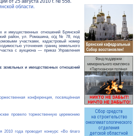
и от 25 августа 2010 г. № 558.
нской области.
ых и имущественных отношений Брянской
ский район, ул. Ромашина,
о/д
№ 78, под
омовыми участками, кадастровый номер
бходимостью уточнения границ земельного
участка с аукциона — приказ Управления
ФЕРЕ ЗЕМЕЛЬНЫХ И ИМУЩЕСТВЕННЫХ ОТНОШЕНИЙ
ржественная конференция, посвящённая
оскве провело торжественную церемонию
 2010 года проводит конкурс «Во благо