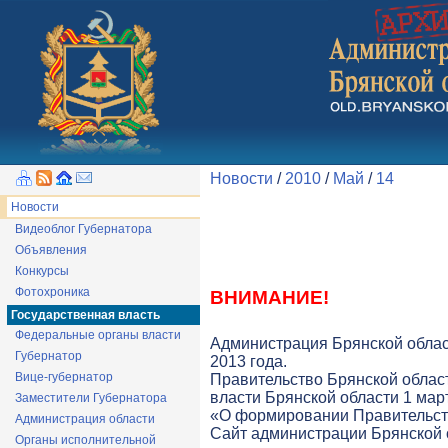
Новости
/
2010
/
Май
/
14
Новости
Видеоблог Губернатора
Объявления
Конкурсы
Фотохроника
ВНИМАНИЕ!
Государственная власть
Федеральные органы власти
Администрация Брянской облас
Губернатор
2013 года.
Вице-губернатор
Правительство Брянской облас
власти Брянской области 1 март
Заместители Губернатора
«О формировании Правительств
Администрация области
Cайт администрации Брянской о
Органы исполнительной