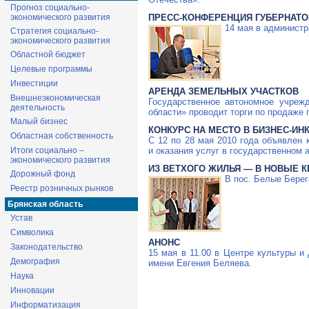
Прогноз социально-
ПРЕСС-КОНФЕРЕНЦИЯ ГУБЕРНАТО
экономического развития
14 мая в админист
Стратегия социально-
экономического развития
Областной бюджет
Целевые программы
Инвестиции
АРЕНДА ЗЕМЕЛЬНЫХ УЧАСТКОВ
Внешнеэкономическая
Государственное автономное учреж
деятельность
области» проводит торги по продаже
Малый бизнес
КОНКУРС НА МЕСТО В БИЗНЕС-ИН
Областная собственность
С 12 по 28 мая 2010 года объявлен
и оказания услуг в государственном
Итоги социально –
экономического развития
ИЗ ВЕТХОГО ЖИЛЬЯ — В НОВЫЕ 
Дорожный фонд
В пос. Белые Берег
Реестр розничных рынков
Брянская область
Устав
Символика
АНОНС
Законодательство
15 мая в 11.00 в Центре культуры и
Демография
имени Евгения Беляева.
Наука
Инновации
Информатизация