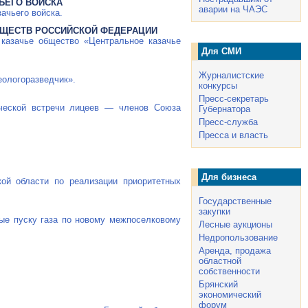
ЬЕГО ВОЙСКА
аварии на ЧАЭС
ачьего войска.
БЩЕСТВ РОССИЙСКОЙ ФЕДЕРАЦИИ
казачье общество «Центральное казачье
Для СМИ
Журналистские
еологоразведчик».
конкурсы
Пресс-секретарь
рческой встречи лицеев — членов Союза
Губернатора
Пресс-служба
Пресса и власть
Для бизнеса
кой области по реализации приоритетных
Государственные
закупки
ые пуску газа по новому межпоселковому
Лесные аукционы
Недропользование
Аренда, продажа
областной
собственности
Брянский
экономический
форум