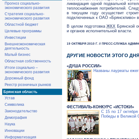
ликвидация одной подвальной котел
Прогноз социально-
экономического развития
теплоснабжения потребителей. Сле
в текущем году осуществит строит
Стратегия социально-
подключенных к
ОАО «Брянскпиво»
в
экономического развития
Областной бюджет
В целом подготовка
ЖКХ
Брянской о
и органов исполнительной власти.
Целевые программы
Инвестиции
Внешнеэкономическая
19 ОКТЯБРЯ 2010 Г. // ПРЕСС-СЛУЖБА АДМ
деятельность
Малый бизнес
ДРУГИЕ НОВОСТИ ЭТОГО ДН
Областная собственность
«ДУША РОССИИ»
Итоги социально –
Названы лауреаты ежего
экономического развития
Дорожный фонд
Реестр розничных рынков
Брянская область
Устав
Символика
ФЕСТИВАЛЬ-КОНКУРС «ИСТОКИ»
Законодательство
С 15 по 17 октябр
Победы в Великой 
Демография
Наука
Инновации
Информатизация