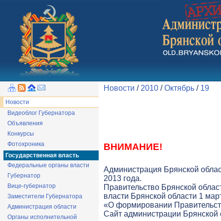
Новости
/
2010
/
Октябрь
/
19
Новости
Видеоблог Губернатора
Объявления
Конкурсы
Фотохроника
ВНИМАНИЕ!
Государственная власть
Федеральные органы власти
Администрация Брянской облас
Губернатор
2013 года.
Вице-губернатор
Правительство Брянской облас
власти Брянской области 1 март
Заместители Губернатора
«О формировании Правительств
Администрация области
Cайт администрации Брянской о
Органы исполнительной