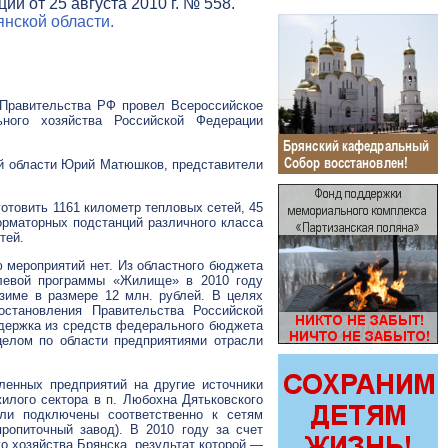
и от 25 августа 2010 г. № 558.
нской области.
 Правительства РФ провел Всероссийское
ного
хозяйства Российской Федерации
 области Юрий Матюшков, представители
отовить 1161 километр тепловых сетей, 45
орматорных подстанций различного класса
тей.
 мероприятий нет. Из областного бюджета
левой программы «Жилище» в 2010 году
зиме в размере 12 млн. рублей. В целях
становления Правительства Российской
ддержка из средств федерального бюджета
целом по области предприятиями отрасли
ленных предприятий на другие источники
илого сектора в п. Любохна Дятьковского
ли подключены соответственно к сетям
ропиточный завод). В 2010 году за счет
о хозяйства Брянска, результат которой —