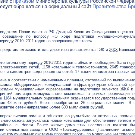
твии с
приказом
Министерства культуры Российской Федераци
ледует обращаться на официальный сайт
Правительства Бря
седателя Правительства РФ Дмитрий Козак из Ситуационного центра
ое совещание по вопросу «О ходе подготовки
жилищно-коммуналь
ериоду 2010–2011 годов на завершающем этапе».
 представлял заместитель директора департамента ТЭК и
ЖКХ
Брянской
отопительному периоду 2010/2011 годов в области необходимо было подг
электрических сетей, 1158 котельных и теплоисточников, 2645 трансф
ысячи километров водопроводных сетей, 17 тысяч километров газовых се
ена в соответствии с намеченными планами, отставаний по выполнению
граммы «Модернизация коммунальной инфраструктуры» областной це
бсидии муниципальным образованиям на подготовку объектов
ЖКХ
к 
приятий
жилищно-коммунального
комплекса, в рамках реализации по
 № 1184 муниципальным образованиям оказывается государственная по
еме 43 млн. рублей. Всего приобретается 26 специальных машин. В 
азвитие сетей направлено более 600 миллионов рублей.
 переключению жилья и объектов соцкультбыта от котельных промыш
ьного сезона запускались новые котельные для обеспечения теплом ж
 района, п. Навля. Ранее жилые дома этих населенных пунктов бы
ий силикатный завод»
и
ООО «Трансвудсервис»
(Навлинский шпалоп
кие коммунальные системы»
проводит работы по модернизации тепловог