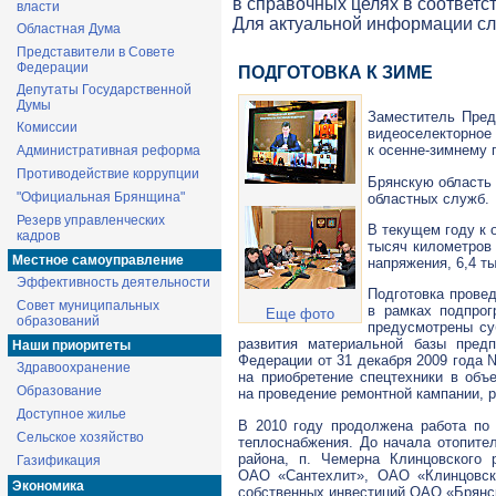
в справочных целях в соответс
власти
Для актуальной информации с
Областная Дума
Представители в Совете
Федерации
ПОДГОТОВКА К ЗИМЕ
Депутаты Государственной
Думы
Заместитель Пред
Комиссии
видеоселекторн
к
осенне-зимнему
п
Административная реформа
Противодействие коррупции
Брянскую область
"Официальная Брянщина"
областных служб.
Резерв управленческих
В текущем году к 
кадров
тысяч километров 
Местное самоуправление
напряжения, 6,4 т
Эффективность деятельности
Подготовка провед
Совет муниципальных
в рамках подпро
Еще фото
образований
предусмотрены су
развития материальной базы пред
Наши приоритеты
Федерации от 31 декабря 2009 года
Здравоохранение
на приобретение спецтехники в объ
Образование
на проведение ремонтной кампании, р
Доступное жилье
В 2010 году продолжена работа по
Сельское хозяйство
теплоснабжения. До начала отопител
района, п. Чемерна Клинцовского
Газификация
ОАО «Сантехлит»
,
ОАО «Клинцовск
Экономика
собственных инвестиций
ОАО «Брянс