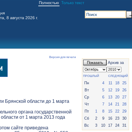
Полностью
Только текст
дня
та, 8 августа 2026 г.
Версия для печати
Показать
Архив за
ПРОШЛЫЙ
СЛЕДУЮЩИЙ
Пн
4
11
18
25
Вт
5
12
19
26
Ср
6
13
20
27
и Брянской области до 1 марта
Чт
7
14
21
28
Пт
1
8
15
22
29
ельного органа государственной
 области от 1 марта 2013 года
Сб
2
9
16
23
30
Вс
3
10
17
24
31
 этом сайте приведена