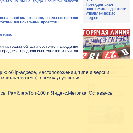
уацию на рынке труда Брянской области
Президентская
программа подготовки
управленческих
кадров
егиональной коллегии федеральных органов
итетных национальных проектов.
езерва.
министрации области состоится заседание
 среднего предпринимательства из числа
ности.
цию об
ip-адресе
, местоположении, типе и версии
ах пользователя) в целях улучшения
исы Рамблер/Топ-100 и Яндекс.Метрика. Оставаясь