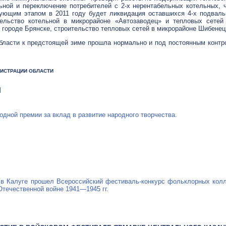
ьной и переключение потребителей с
2-х
нерентабельных котельных, ч
дующим этапом в 2011 году будет ликвидация оставшихся
4-х
подвальн
ельство котельной в микрорайоне «Автозаводец» и тепловых сете
 городе Брянске, строительство тепловых сетей в микрорайоне Шибенец
бласти к предстоящей зиме прошла нормально и под постоянным контр
ИНИСТРАЦИИ ОБЛАСТИ
Я
дной премии за вклад в развитие народного творчества.
я в Калуге прошел Всероссийский
фестиваль-конкурс
фольклорных колл
Отечественной войне
1941—1945 гг.