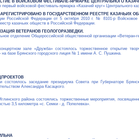
СТИЕ В ВОЙСКОВОМ ФЕСТИВАЛЕ-ЯРМАРКЕ ЦЕНТРАЛЬНОГО КАЗАЧ
ил первый войсковой
фестиваль-ярмарка
«Казачий круг» Центрального каз
ЗАРЕГИСТРИРОВАНО В ГОСУДАРСТВЕННОМ РЕЕСТРЕ КАЗАЧЬИХ О
ии Российской Федерации от 5 октября 2010 г. №
8101-р
Войсковое 
реестр казачьих обществ в Российской Федерации.
ЗАЦИЯ ВЕТЕРАНОВ ГЕОЛОГОРАЗВЕДКИ.
льное отделение Общероссийской общественной организации «Ветеран-г
оконцертном зале «Дружба» состоялось торжественное открытие тво
 на базе Брянского городского лицея № 1 имени
А. С. Пушкина
.
ЦПРОЕКТОВ
ти состоялось заседание президиума Совета при Губернаторе Брянс
тельством Александра Касацкого.
глинского района состоялись торжественные мероприятия, посвященн
стью 3,5 километра «с. Семки - д. Попелевка».
ИЛЬНА