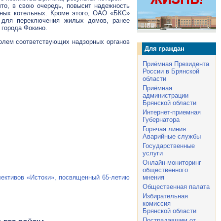
то, в свою очередь, повысит надежность
ых котельных. Кроме этого,
ОАО «БКС»
й для переключения жилых домов, ранее
 города Фокино.
олем соответствующих надзорных органов
Для граждан
Приёмная Президента
России в Брянской
области
Приёмная
администрации
Брянской области
Интернет-приемная
Губернатора
Горячая линия
Аварийные службы
Государственные
услуги
Онлайн-мониторинг
общественного
мнения
ективов «Истоки», посвященный
65-летию
Общественная палата
Избирательная
комиссия
Брянской области
Пострадавшим от