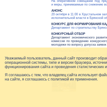
На оперативном совещании под пр
и меры, принимаемые по снижению в
АНОНС
20 октября в 11.00 в Хрустальном з
исполнительной власти в Брянской об
КОНКУРС ДЛЯ ФОРМИРОВАНИЯ КА
Департамент по строительству Брянс
КОНКУРСНЫЙ ОТБОР
Департамент экономического развити
комиссии по проведению конкурсног
молодежи по вопросу допуска заявок 
РЕЗУЛЬТАТЫ КОНКУРСА
Администрация Брянской области инф
Уважаемый пользователь, данный сайт производит обр
ПЕРВЫЕ В ЦФО ПО УРОЖАЙНОСТ
операционной системы, типе и версии браузера, источни
19 октября в администрации области
функционирования сайта и проведения статистических 
УЧЕБА БУДУЩИХ АВИАТОРОВ
Губернатор встрет
Я соглашаюсь с тем, что владелец сайта использует фа
на сайте, я соглашаюсь с политикой их применения.