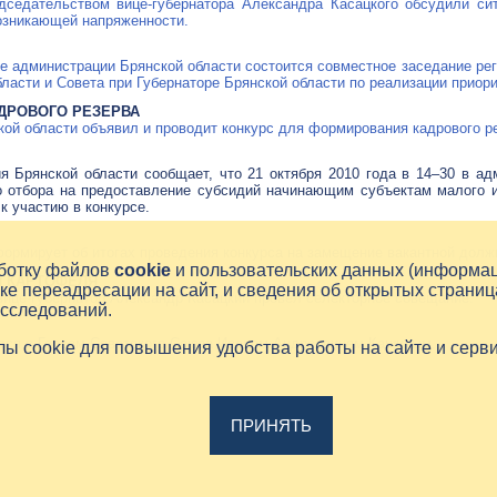
едседательством
вице-губернатора
Александра Касацкого обсудили сит
озникающей напряженности.
але администрации Брянской области состоится совместное заседание р
ласти и Совета при Губернаторе Брянской области по реализации приор
ДРОВОГО РЕЗЕРВА
кой области объявил и проводит конкурс для формирования кадрового р
я Брянской области сообщает, что 21 октября 2010 года в 14–30 в ад
о отбора на предоставление субсидий начинающим субъектам малого и
к участию в конкурсе.
ормирует об итогах проведения конкурса на замещение вакантной долж
аботку файлов
cookie
и пользовательских данных (информа
И КАРТОФЕЛЯ
ке переадресации на сайт, и сведения об открытых страниц
вице-губернатор
Александр Касацкий провел селекторное совещание.
исследований.
ился с Героем Советского Союза Иваном Андреевичем Кашиным.
йлы cookie для повышения удобства работы на сайте и серв
ПРИНЯТЬ