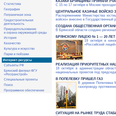
КАЗАКИ БРЯНЩИНЫ ПРИНЯЛИ УЧА
Статистика
С 15 по 17 октября в Москве проход
География
ЦЕНТРАЛЬНОЕ КАЗАЧЬЕ ВОЙСКО 
Пограничная зона
Распоряжением Министерства юстиц
войско» внесено в Государственный 
Градостроительная
деятельность
СОЗДАНА ОБЩЕСТВЕННАЯ ОРГАНИ
Природопользование
В Брянской области создано региона
и охрана окружающей среды
БРЯНСКОМУ ЛИЦЕЮ № 1 — 20 ЛЕТ
История
19 октября в кин
Казачество
«Российский лицей»
Культура и искусство
Парки и пейзажи
Интернет-ресурсы
РЕАЛИЗАЦИЯ ПРИОРИТЕТНЫХ НА
Субъекты РФ
18 октября в администрации облас
Брянский филиал ФГУ
национальных проектов под председа
«Росгранстрой»
В ПОПЕЛЕВКУ ПРИШЕЛ ГАЗ
Специальные проекты
В деревне Попелевка М
Поиск
газопроводу протяженно
Программное обеспечение
СИТУАЦИЯ НА РЫНКЕ ТРУДА СТАБ