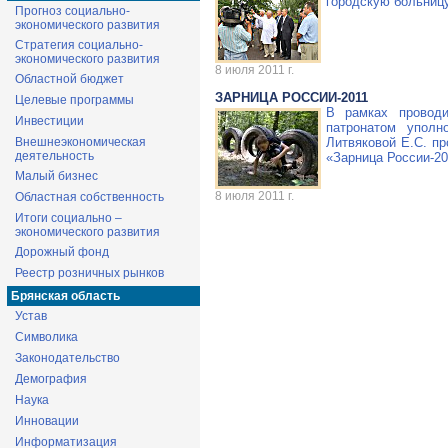
городскую больниц
Прогноз социально-
экономического развития
Стратегия социально-
экономического развития
8 июля 2011 г.
Областной бюджет
ЗАРНИЦА РОССИИ-2011
Целевые программы
В рамках провод
Инвестиции
патронатом уполн
Внешнеэкономическая
Литвяковой Е.С. п
деятельность
«Зарница
России-20
Малый бизнес
8 июля 2011 г.
Областная собственность
Итоги социально –
экономического развития
Дорожный фонд
Реестр розничных рынков
Брянская область
Устав
Символика
Законодательство
Демография
Наука
Инновации
Информатизация