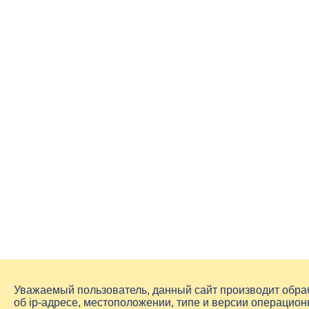
Уважаемый пользователь, данный сайт производит обр
об
ip-адресе
, местоположении, типе и версии операцион