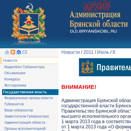
Новости
/
2011
/
Июль
/
8
Новости
Видеоблог Губернатора
Объявления
Конкурсы
Фотохроника
ВНИМАНИЕ!
Государственная власть
Федеральные органы власти
Администрация Брянской обла
Губернатор
государственной власти Брянск
Вице-губернатор
Правительство Брянской облас
высшего исполнительного орга
Заместители Губернатора
1 марта 2013 года в соответств
Администрация области
от 1 марта 2013 года «О форми
Органы исполнительной