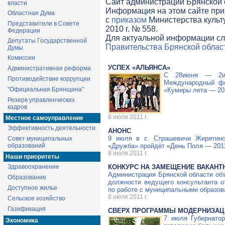
Cайт администрации Брянской о
власти
Информация на этом сайте при
Областная Дума
с
приказом
Министерства культ
Представители в Совете
2010 г. № 558.
Федерации
Для актуальной информации сл
Депутаты Государственной
Правительства Брянской облас
Думы
Комиссии
УСПЕХ «АЛЬЯНСА»
Административная реформа
С 28июня — 2ию
Противодействие коррупции
Международный
ф
"Официальная Брянщина"
«Кумиры лета — 20
Резерв управленческих
кадров
8 июля 2011 г.
Местное самоуправление
Эффективность деятельности
АНОНС
9 июля в с. Страшевичи Жирятинск
Совет муниципальных
образований
«Дружба» пройдёт «День Поля — 201
8 июля 2011 г.
Наши приоритеты
Здравоохранение
КОНКУРС НА ЗАМЕЩЕНИЕ ВАКАНТ
Администрация Брянской области объ
Образование
должности ведущего консультанта 
Доступное жилье
по работе с муниципальными образов
8 июля 2011 г.
Сельское хозяйство
Газификация
СВЕРХ ПРОГРАММЫ МОДЕРНИЗАЦ
7 июля Губернато
Экономика