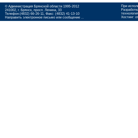
При испол
© Администрация Брянской области 1995-2012
Разработк
241002, г. Брянск, просп. Ленина, 33
технологи
Телефон:(4832) 66-26-11, Факс: (4832) 41-13-10
Хостинг:
о
Направить электронное письмо или сообщение ...