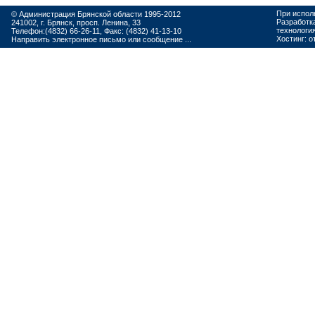
При испол
© Администрация Брянской области 1995-2012
Разработк
241002, г. Брянск, просп. Ленина, 33
технологи
Телефон:(4832) 66-26-11, Факс: (4832) 41-13-10
Хостинг:
о
Направить электронное письмо или сообщение ...