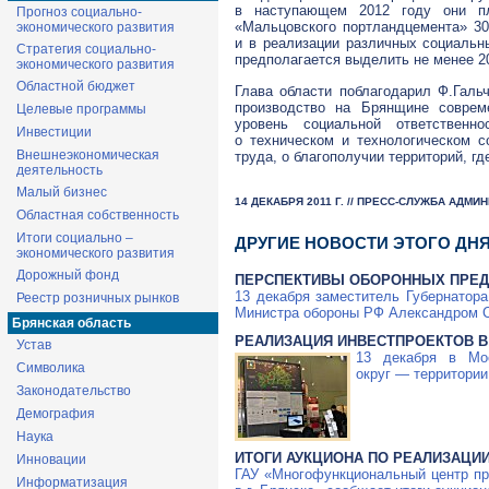
в наступающем 2012 году они пл
Прогноз социально-
«Мальцовского портландцемента» 30
экономического развития
и в реализации различных социальн
Стратегия социально-
предполагается выделить не менее 2
экономического развития
Областной бюджет
Глава области поблагодарил Ф.Галь
производство на Брянщине соврем
Целевые программы
уровень социальной ответственн
Инвестиции
о техническом и технологическом 
Внешнеэкономическая
труда, о благополучии территорий, гд
деятельность
Малый бизнес
14 ДЕКАБРЯ 2011 Г. // ПРЕСС-СЛУЖБА АДМ
Областная собственность
Итоги социально –
ДРУГИЕ НОВОСТИ ЭТОГО ДН
экономического развития
Дорожный фонд
ПЕРСПЕКТИВЫ ОБОРОННЫХ ПРЕД
13 декабря заместитель Губернатор
Реестр розничных рынков
Министра обороны РФ Александром 
Брянская область
РЕАЛИЗАЦИЯ ИНВЕСТПРОЕКТОВ В
Устав
13 декабря в Мо
Символика
округ — территории
Законодательство
Демография
Наука
ИТОГИ АУКЦИОНА ПО РЕАЛИЗАЦИ
Инновации
ГАУ «Многофункциональный центр пр
Информатизация