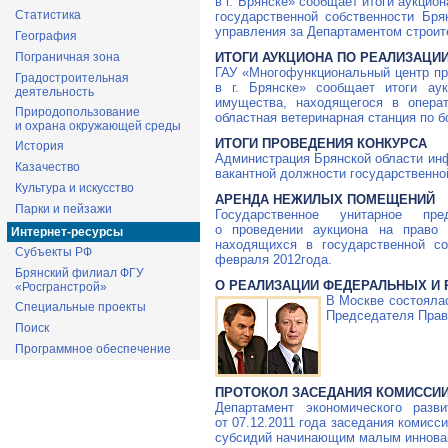
в г. Брянске» сообщает итоги аукци
Статистика
государственной собственности Бря
управления за Департаментом строит
География
ИТОГИ АУКЦИОНА ПО РЕАЛИЗАЦИ
Пограничная зона
ГАУ «Многофункциональный центр пр
Градостроительная
в г. Брянске» сообщает итоги аук
деятельность
имущества, находящегося в опера
Природопользование
областная ветеринарная станция по 
и охрана окружающей среды
ИТОГИ ПРОВЕДЕНИЯ КОНКУРСА
История
Администрация Брянской области инф
Казачество
вакантной должности государственно
Культура и искусство
АРЕНДА НЕЖИЛЫХ ПОМЕЩЕНИЙ
Парки и пейзажи
Государственное унитарное пред
о проведении аукциона на право
Интернет-ресурсы
находящихся в государственной со
Субъекты РФ
февраля 2012года.
Брянский филиал ФГУ
О РЕАЛИЗАЦИИ ФЕДЕРАЛЬНЫХ И
«Росгранстрой»
В Москве состояла
Специальные проекты
Председателя Прав
Поиск
Программное обеспечение
ПРОТОКОЛ ЗАСЕДАНИЯ КОМИССИ
Департамент экономического раз
от
07.12.2011
года заседания комисси
субсидий начинающим малым иннова