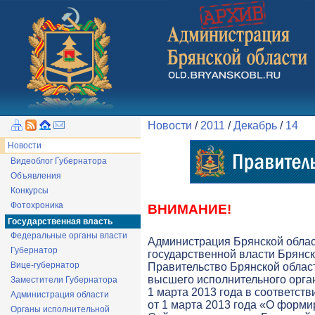
Новости
/
2011
/
Декабрь
/
14
Новости
Видеоблог Губернатора
Объявления
Конкурсы
Фотохроника
ВНИМАНИЕ!
Государственная власть
Федеральные органы власти
Администрация Брянской обла
Губернатор
государственной власти Брянск
Вице-губернатор
Правительство Брянской облас
высшего исполнительного орга
Заместители Губернатора
1 марта 2013 года в соответств
Администрация области
от 1 марта 2013 года «О форми
Органы исполнительной