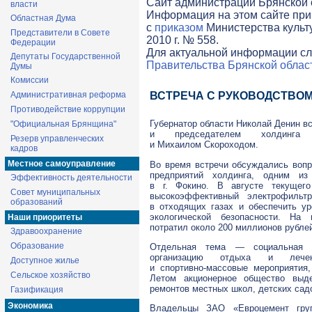
Cайт администрации Брянской о
власти
Информация на этом сайте при
Областная Дума
с
приказом
Министерства культ
Представители в Совете
2010 г. № 558.
Федерации
Для актуальной информации сл
Депутаты Государственной
Правительства Брянской облас
Думы
Комиссии
Административная реформа
ВСТРЕЧА С РУКОВОДСТВО
Противодействие коррупции
Губернатор области Николай Денин в
"Официальная Брянщина"
и председателем холдинга
Резерв управленческих
и Михаилом Скороходом.
кадров
Местное самоуправление
Во время встречи обсуждались воп
предприятий холдинга, одним из
Эффективность деятельности
в г. Фокино. В августе текущег
Совет муниципальных
высокоэффективный электрофильт
образований
в отходящих газах и обеспечить у
экологической безопасности. На
Наши приоритеты
потратил около 200 миллионов рубле
Здравоохранение
Образование
Отдельная тема — социальная по
организацию отдыха и лечени
Доступное жилье
и
спортивно-массовые
мероприятия,
Сельское хозяйство
Летом акционерное общество выд
ремонтов местных школ, детских садо
Газификация
Экономика
Владельцы
ЗАО «Евроцемент гру