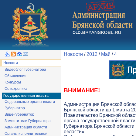
Новости
/
2012
/
Май
/
4
Новости
Видеоблог Губернатора
Объявления
Конкурсы
Фотохроника
ВНИМАНИЕ!
Государственная власть
Федеральные органы власти
Администрация Брянской облас
Губернатор
Брянской области до 1 марта 20
Вице-губернатор
Правительство Брянской облас
органа государственной власти 
Заместители Губернатора
Губернатора Брянской области
Администрация области
области».
Органы исполнительной