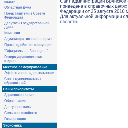
Cайт администрации Брянской о
власти
приведена в справочных целях 
Областная Дума
Федерации от 25 августа 2010 г
Представители в Совете
Для актуальной информации с
Федерации
области.
Депутаты Государственной
Думы
Комиссии
Административная реформа
Противодействие коррупции
"Официальная Брянщина"
Резерв управленческих
кадров
Местное самоуправление
Эффективность деятельности
Совет муниципальных
образований
Наши приоритеты
Здравоохранение
Образование
Доступное жилье
Сельское хозяйство
Газификация
Экономика