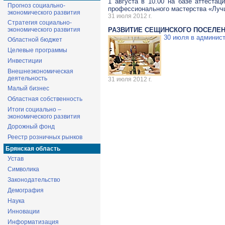
1 августа в 10.00 на базе аттестац
Прогноз социально-
профессионального мастерства «Лучш
экономического развития
31 июля 2012 г.
Стратегия социально-
экономического развития
РАЗВИТИЕ СЕЩИНСКОГО ПОСЕЛЕ
30 июля в админист
Областной бюджет
Целевые программы
Инвестиции
Внешнеэкономическая
деятельность
31 июля 2012 г.
Малый бизнес
Областная собственность
Итоги социально –
экономического развития
Дорожный фонд
Реестр розничных рынков
Брянская область
Устав
Символика
Законодательство
Демография
Наука
Инновации
Информатизация