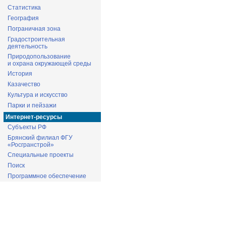
Статистика
География
Пограничная зона
Градостроительная
деятельность
Природопользование
и охрана окружающей среды
История
Казачество
Культура и искусство
Парки и пейзажи
Интернет-ресурсы
Субъекты РФ
Брянский филиал ФГУ
«Росгранстрой»
Специальные проекты
Поиск
Программное обеспечение