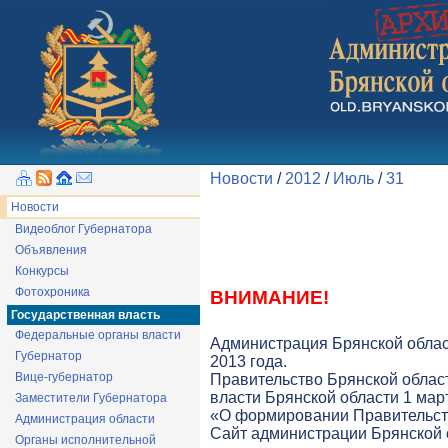
Новости
/
2012
/
Июль
/
31
Новости
Видеоблог Губернатора
Объявления
Конкурсы
Фотохроника
ВНИМАНИЕ!
Государственная власть
Федеральные органы власти
Администрация Брянской облас
Губернатор
2013 года.
Вице-губернатор
Правительство Брянской облас
власти Брянской области 1 март
Заместители Губернатора
«О формировании Правительств
Администрация области
Cайт администрации Брянской о
Органы исполнительной