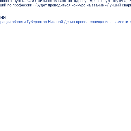
ионного пункта
ОАО «Брянскоблгаз»
по адресу: Брянск, ул. Щукина, 5
ий по профессии» (будет проводиться конкурс на звание «Лучший свар
НИЯ
рации области Губернатор Николай Денин провел совещание с заместит