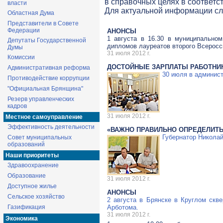
в справочных целях в соответс
власти
Для актуальной информации с
Областная Дума
Представители в Совете
Федерации
АНОНСЫ
1 августа в 16.30 в муниципально
Депутаты Государственной
дипломов лауреатов второго Всеросс
Думы
31 июля 2012 г.
Комиссии
ДОСТОЙНЫЕ ЗАРПЛАТЫ РАБОТНИК
Административная реформа
30 июля в админис
Противодействие коррупции
"Официальная Брянщина"
Резерв управленческих
кадров
31 июля 2012 г.
Местное самоуправление
Эффективность деятельности
«ВАЖНО ПРАВИЛЬНО ОПРЕДЕЛИТ
Губернатор Николай
Совет муниципальных
образований
Наши приоритеты
Здравоохранение
Образование
31 июля 2012 г.
Доступное жилье
АНОНСЫ
Сельское хозяйство
2 августа в Брянске в Круглом скв
Газификация
Арботома.
31 июля 2012 г.
Экономика