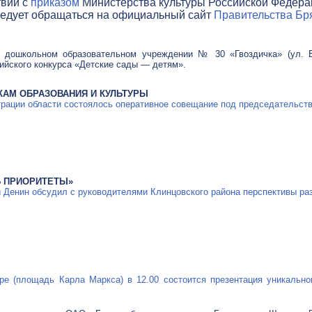
твии с
приказом
Министерства культуры Российской Федераци
ледует обращаться на официальный сайт
Правительства Бря
м дошкольном образовательном учреждении № 30 «Гвоздичка» (ул. Б
ийского конкурса «Детские сады — детям».
АМ ОБРАЗОВАНИЯ И КУЛЬТУРЫ
трации области состоялось оперативное совещание под председательств
Ь ПРИОРИТЕТЫ»
 Денин обсудил с руководителями Клинцовского района перспективы ра
ере (площадь Карла Маркса) в 12.00 состоится презентация уникальн