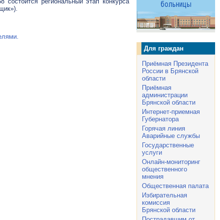
8 состоится региональный этап конкурса
щик»).
елями.
Для граждан
Приёмная Президента
России в Брянской
области
Приёмная
администрации
Брянской области
Интернет-приемная
Губернатора
Горячая линия
Аварийные службы
Государственные
услуги
Онлайн-мониторинг
общественного
мнения
Общественная палата
Избирательная
комиссия
Брянской области
Пострадавшим от