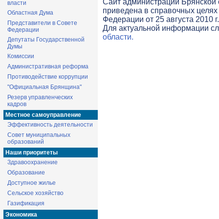
Cайт администрации Брянской о
власти
приведена в справочных целях 
Областная Дума
Федерации от 25 августа 2010 г
Представители в Совете
Для актуальной информации с
Федерации
области.
Депутаты Государственной
Думы
Комиссии
Административная реформа
Противодействие коррупции
"Официальная Брянщина"
Резерв управленческих
кадров
Местное самоуправление
Эффективность деятельности
Совет муниципальных
образований
Наши приоритеты
Здравоохранение
Образование
Доступное жилье
Сельское хозяйство
Газификация
Экономика