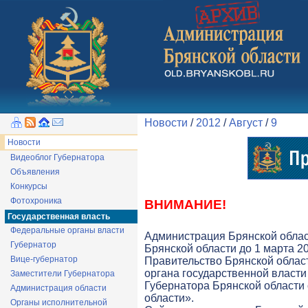
Новости
/
2012
/
Август
/
9
Новости
Видеоблог Губернатора
Объявления
Конкурсы
Фотохроника
ВНИМАНИЕ!
Государственная власть
Федеральные органы власти
Администрация Брянской облас
Губернатор
Брянской области до 1 марта 20
Вице-губернатор
Правительство Брянской облас
органа государственной власти 
Заместители Губернатора
Губернатора Брянской области
Администрация области
области».
Органы исполнительной