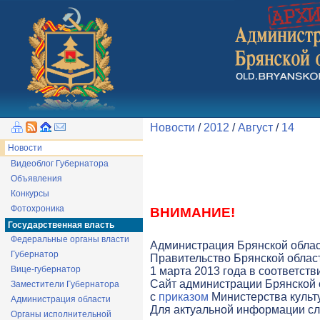
Новости
/
2012
/
Август
/
14
Новости
Видеоблог Губернатора
Объявления
Конкурсы
Фотохроника
ВНИМАНИЕ!
Государственная власть
Федеральные органы власти
Администрация Брянской облас
Губернатор
Правительство Брянской облас
Вице-губернатор
1 марта 2013 года в соответст
Cайт администрации Брянской о
Заместители Губернатора
с
приказом
Министерства культу
Администрация области
Для актуальной информации с
Органы исполнительной