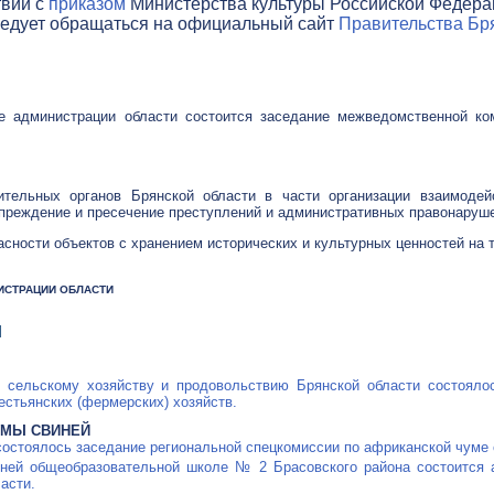
твии с
приказом
Министерства культуры Российской Федераци
ледует обращаться на официальный сайт
Правительства Бря
ле администрации области состоится заседание межведомственной к
ительных органов Брянской области в части организации взаимодей
преждение и пресечение преступлений и административных правонаруш
сности объектов с хранением исторических и культурных ценностей на 
ИНИСТРАЦИИ ОБЛАСТИ
Я
о сельскому хозяйству и продовольствию Брянской области состояло
естьянских (фермерских) хозяйств.
УМЫ СВИНЕЙ
 состоялось заседание региональной спецкомиссии по африканской чуме 
едней общеобразовательной школе № 2 Брасовского района состоится 
асти.