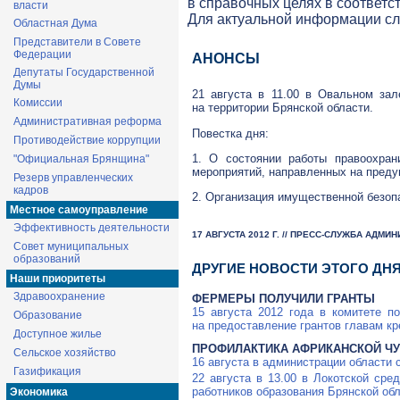
в справочных целях в соответс
власти
Для актуальной информации с
Областная Дума
Представители в Совете
Федерации
АНОНСЫ
Депутаты Государственной
Думы
21 августа в 11.00 в Овальном за
Комиссии
на территории Брянской области.
Административная реформа
Повестка дня:
Противодействие коррупции
1. О состоянии работы правоохран
"Официальная Брянщина"
мероприятий, направленных на преду
Резерв управленческих
кадров
2. Организация имущественной безопа
Местное самоуправление
Эффективность деятельности
17 АВГУСТА 2012 Г. // ПРЕСС-СЛУЖБА АДМ
Совет муниципальных
образований
ДРУГИЕ НОВОСТИ ЭТОГО ДН
Наши приоритеты
Здравоохранение
ФЕРМЕРЫ ПОЛУЧИЛИ ГРАНТЫ
15 августа 2012 года в комитете п
Образование
на предоставление грантов главам кр
Доступное жилье
ПРОФИЛАКТИКА АФРИКАНСКОЙ Ч
Сельское хозяйство
16 августа в администрации области
Газификация
22 августа в 13.00 в Локотской ср
работников образования Брянской обл
Экономика