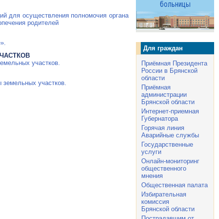
ций для осуществления полномочия органа
опечения родителей
е»
.
Для граждан
УЧАСТКОВ
земельных участков.
Приёмная Президента
России в Брянской
области
ы земельных участков.
Приёмная
администрации
Брянской области
Интернет-приемная
Губернатора
Горячая линия
Аварийные службы
Государственные
услуги
Онлайн-мониторинг
общественного
мнения
Общественная палата
Избирательная
комиссия
Брянской области
Пострадавшим от