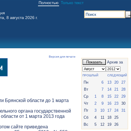
Полностью
Только текст
дня
та, 8 августа 2026 г.
Версия для печати
Показать
Архив за
ПРОШЛЫЙ
СЛЕДУЮЩИЙ
Пн
6
13
20
27
Вт
7
14
21
28
Ср
1
8
15
22
29
и Брянской области до 1 марта
Чт
2
9
16
23
30
Пт
3
10
17
24
31
ельного органа государственной
 области от 1 марта 2013 года
Сб
4
11
18
25
Вс
5
12
19
26
 этом сайте приведена