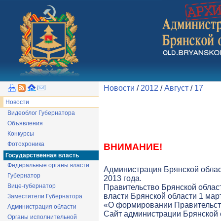
Новости
/
2012
/
Август
/
17
Новости
Видеоблог Губернатора
Объявления
Конкурсы
Фотохроника
ВНИМАНИЕ!
Государственная власть
Федеральные органы власти
Администрация Брянской облас
Губернатор
2013 года.
Вице-губернатор
Правительство Брянской облас
власти Брянской области 1 март
Заместители Губернатора
«О формировании Правительств
Администрация области
Cайт администрации Брянской о
Органы исполнительной