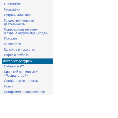
Статистика
География
Пограничная зона
Градостроительная
деятельность
Природопользование
и охрана окружающей среды
История
Казачество
Культура и искусство
Парки и пейзажи
Интернет-ресурсы
Субъекты РФ
Брянский филиал ФГУ
«Росгранстрой»
Специальные проекты
Поиск
Программное обеспечение