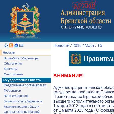
Новости
/
2013
/
Март
/
15
Новости
Видеоблог Губернатора
Объявления
Конкурсы
Фотохроника
ВНИМАНИЕ!
Государственная власть
Федеральные органы власти
Администрация Брянской обла
Губернатор
государственной власти Брянск
Вице-губернатор
Правительство Брянской облас
высшего исполнительного орга
Заместители Губернатора
1 марта 2013 года в соответств
Администрация области
от 1 марта 2013 года «О форми
Органы исполнительной