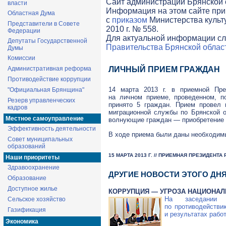
Cайт администрации Брянской о
власти
Информация на этом сайте при
Областная Дума
с
приказом
Министерства культ
Представители в Совете
2010 г. № 558.
Федерации
Для актуальной информации сл
Депутаты Государственной
Правительства Брянской облас
Думы
Комиссии
Административная реформа
ЛИЧНЫЙ ПРИЕМ ГРАЖДАН
Противодействие коррупции
14 марта 2013 г. в приемной Пре
"Официальная Брянщина"
на личном приеме, проведенном, п
Резерв управленческих
принято 5 граждан. Прием провел 
кадров
миграционной службы по Брянской 
Местное самоуправление
волнующие граждан — приобретение 
Эффективность деятельности
В ходе приема были даны необходим
Совет муниципальных
образований
15 МАРТА 2013 Г. // ПРИЕМНАЯ ПРЕЗИДЕН
Наши приоритеты
Здравоохранение
ДРУГИЕ НОВОСТИ ЭТОГО ДН
Образование
Доступное жилье
КОРРУПЦИЯ — УГРОЗА НАЦИОНА
На заседании 
Сельское хозяйство
по противодействи
Газификация
и результатах рабо
Экономика