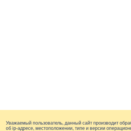
Уважаемый пользователь, данный сайт производит обр
об
ip-адресе
, местоположении, типе и версии операцион