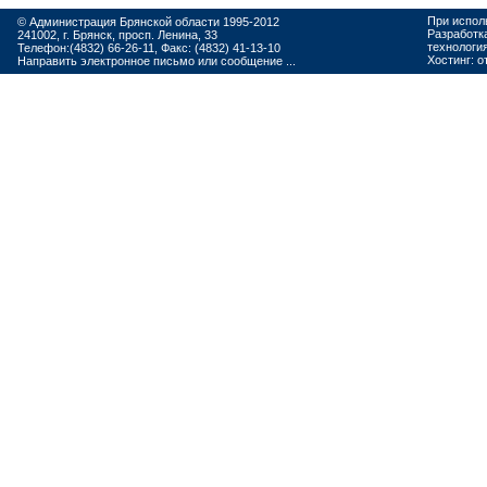
При испол
© Администрация Брянской области 1995-2012
Разработк
241002, г. Брянск, просп. Ленина, 33
технологи
Телефон:(4832) 66-26-11, Факс: (4832) 41-13-10
Хостинг:
о
Направить электронное письмо или сообщение ...