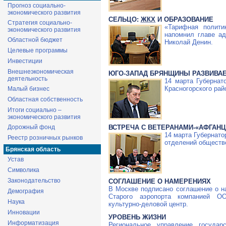
Прогноз социально-
экономического развития
СЕЛЬЦО:
ЖКХ
И ОБРАЗОВАНИЕ
Стратегия социально-
«Тарифная полит
экономического развития
напомнил главе ад
Областной бюджет
Николай Денин.
Целевые программы
Инвестиции
Внешнеэкономическая
ЮГО-ЗАПАД
БРЯНЩИНЫ РАЗВИВА
деятельность
14 марта Губернат
Красногорского ра
Малый бизнес
Областная собственность
Итоги социально –
экономического развития
ВСТРЕЧА С ВЕТЕРАНАМИ-«АФГАН
Дорожный фонд
14 марта Губернат
Реестр розничных рынков
отделений обществ
Брянская область
Устав
Символика
Законодательство
СОГЛАШЕНИЕ О НАМЕРЕНИЯХ
В Москве подписано соглашение о на
Демография
Старого аэропорта компанией
ОО
Наука
культурно-деловой
центр.
Инновации
УРОВЕНЬ ЖИЗНИ
Информатизация
Региональное управление госуда