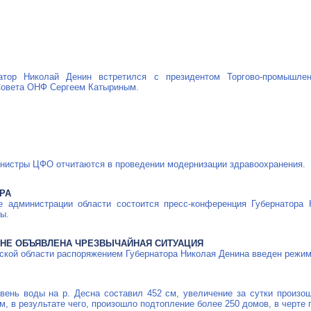
атор Николай Денин встретился с президентом
Торгово-промышле
Совета ОНФ Сергеем Катыриным.
инистры ЦФО отчитаются в проведении модернизации здравоохранения.
РА
е администрации области состоится
пресс-конференция
Губернатора 
ы.
ИНЕ ОБЪЯВЛЕНА ЧРЕЗВЫЧАЙНАЯ СИТУАЦИЯ
янской области распоряжением Губернатора Николая Денина введен режим
вень воды на р. Десна составил 452 см, увеличение за сутки произо
м, в результате чего, произошло подтопление более 250 домов, в черте г