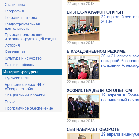
22 апреля 2013 г.
Статистика
География
БИЗНЕС-МАРАФОН
ОТКРЫТ
22 апреля Хрустал
Пограничная зона
2013».
Градостроительная
деятельность
Природопользование
и охрана окружающей среды
22 апреля 2013 г.
История
В КАЖДОДНЕВНОМ РЕЖИМЕ
Казачество
20 и 21 апреля за
Культура и искусство
пожарной безопасн
Парки и пейзажи
полковник Алексан
Интернет-ресурсы
Субъекты РФ
22 апреля 2013 г.
Брянский филиал ФГУ
«Росгранстрой»
ХОЗЯЙСТВА ДЕЛЯТСЯ ОПЫТОМ
19 апреля в Горд
Специальные проекты
посвященный нача
Поиск
Программное обеспечение
22 апреля 2013 г.
СЕВ НАБИРАЕТ ОБОРОТЫ
19 апреля
вице-губ