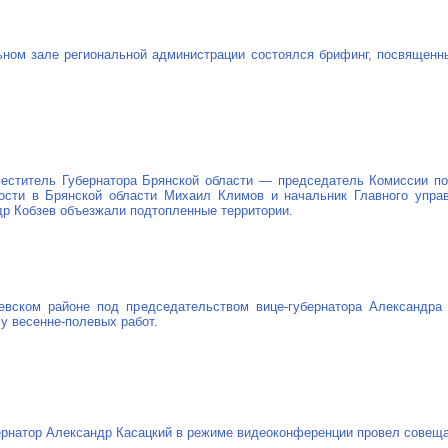
ьном зале региональной администрации состоялся брифинг, посвящен
меститель Губернатора Брянской области — председатель Комиссии п
ости в Брянской области Михаил Климов и начальник Главного упра
др Кобзев объезжали подтопленные территории.
еевском районе под председательством
вице-губернатора
Александра К
лу
весенне-полевых
работ.
ернатор
Александр Касацкий в режиме видеоконференции провел совеща