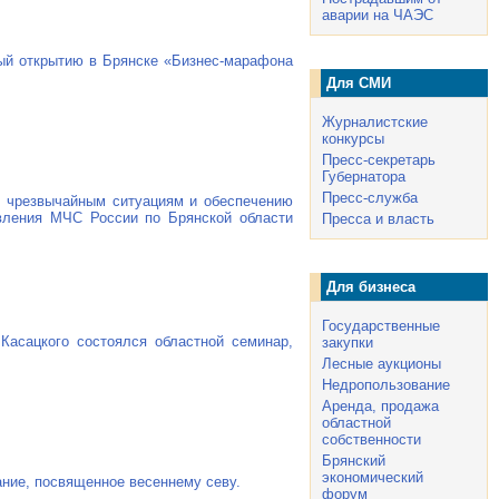
аварии на ЧАЭС
ный открытию в Брянске
«Бизнес-марафона
Для СМИ
Журналистские
конкурсы
Пресс-секретарь
Губернатора
Пресс-служба
о чрезвычайным ситуациям и обеспечению
вления МЧС России по Брянской области
Пресса и власть
Для бизнеса
Государственные
асацкого состоялся областной семинар,
закупки
Лесные аукционы
Недропользование
Аренда, продажа
областной
собственности
Брянский
экономический
ние, посвященное весеннему севу.
форум