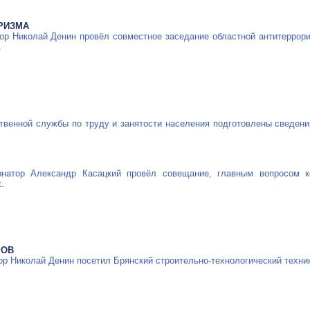
РИЗМА
ор Николай Денин провёл совместное заседание областной антитеррори
.
венной службы по труду и занятости населения подготовлены сведени
рнатор
Александр Касацкий провёл совещание, главным вопросом ко
.
РОВ
тор Николай Денин посетил Брянский
строительно-технологический
техни