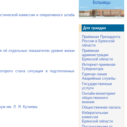
стической комиссии и оперативного штаба
Для граждан
Приёмная Президента
России в Брянской
области
я об отдельных показателях уровня жизни
Приёмная
администрации
Брянской области
Интернет-приемная
Губернатора
торого стала ситуация в подтопленных
Горячая линия
Аварийные службы
Государственные
услуги
Онлайн-мониторинг
общественного
мнения
кум им.
Л. Я. Кучеева
.
Общественная палата
Избирательная
комиссия
Брянской области
Пострадавшим от