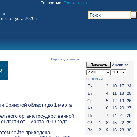
Полностью
Только текст
дня
г, 6 августа 2026 г.
Версия для печати
Показать
Архив за
ПРОШЛЫЙ
Пн
3
10
17
24
Вт
4
11
18
25
Ср
5
12
19
26
и Брянской области до 1 марта
Чт
6
13
20
27
Пт
7
14
21
28
ельного органа государственной
 области от 1 марта 2013 года
Сб
1
8
15
22
29
Вс
2
9
16
23
30
 этом сайте приведена