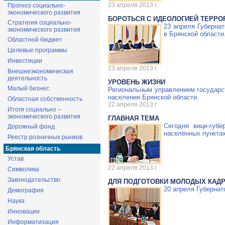
23 апреля 2013 г.
Прогноз социально-
экономического развития
БОРОТЬСЯ С ИДЕОЛОГИЕЙ ТЕРРО
Стратегия социально-
23 апреля Губернат
экономического развития
в Брянской области
Областной бюджет
Целевые программы
Инвестиции
23 апреля 2013 г.
Внешнеэкономическая
деятельность
УРОВЕНЬ ЖИЗНИ
Малый бизнес
Региональным управлением государст
населения Брянской области.
Областная собственность
22 апреля 2013 г.
Итоги социально –
экономического развития
ГЛАВНАЯ ТЕМА
Сегодня
вице-губе
Дорожный фонд
населённых пунктах
Реестр розничных рынков
Брянская область
Устав
22 апреля 2013 г.
Символика
Законодательство
ДЛЯ ПОДГОТОВКИ МОЛОДЫХ КАД
20 апреля Губерна
Демография
Наука
Инновации
Информатизация