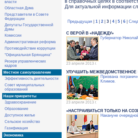
в справочных целях в соответс
власти
Для актуальной информации с
Областная Дума
Представители в Совете
Федерации
Предыдущая
|
1
|
2
|
3
|
4
|
5
|
6
|
След
Депутаты Государственной
Думы
С ВЕРОЙ В «НАДЕЖДУ»
Комиссии
Губернатор Николай
Административная реформа
Противодействие коррупции
"Официальная Брянщина"
Резерв управленческих
23 апреля 2013 г.
кадров
УЛУЧШИТЬ МЕЖВЕДОМСТВЕННОЕ
Местное самоуправление
Призвана погранич
Эффективность деятельности
Климов.
Совет муниципальных
образований
Наши приоритеты
Здравоохранение
23 апреля 2013 г.
Образование
«НАСТРАИВАТЬСЯ ТОЛЬКО НА СОЗ
Доступное жилье
Накануне очередно
Сельское хозяйство
Газификация
Экономика