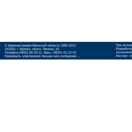
При испол
© Администрация Брянской области 1995-2012
Разработк
241002, г. Брянск, просп. Ленина, 33
технологи
Телефон:(4832) 66-26-11, Факс: (4832) 41-13-10
Хостинг:
о
Направить электронное письмо или сообщение ...