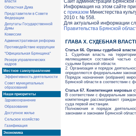
Cайт администрации Брянской о
власти
Информация на этом сайте при
Областная Дума
с
приказом
Министерства культ
Представители в Совете
2010 г. № 558.
Федерации
Для актуальной информации сл
Депутаты Государственной
Правительства Брянской облас
Думы
Комиссии
Административная реформа
ГЛАВА X. СУДЕБНАЯ ВЛАС
Противодействие коррупции
Статья 66. Органы судебной власти
"Официальная Брянщина"
1. Судебная власть на территор
являющимися составной частью с
Резерв управленческих
судьями Брянской области.
кадров
2. Организация и порядок деятельно
Местное самоуправление
определяются федеральными закона
Эффективность деятельности
Порядок назначения (избрания) мир
Брянской области в соответствии с 
Совет муниципальных
образований
Статья 67. Компетенция мировых с
Наши приоритеты
В соответствии с федеральным зако
компетенции рассматривают граждан
Здравоохранение
суда первой инстанции.
Образование
Полномочия и порядок деятельно
Доступное жилье
законами и законами Брянской област
Сельское хозяйство
Газификация
Экономика