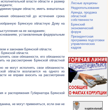
 исполнительной власти области и размер
Лесные аукционы
бюджете;
Недропользование
администрации области, иметь внештатных
Аренда, продажа
нения обязанностей до истечения срока
областной
собственности
ь избранную Брянскую областную Думу на
Брянский
экономический
выступления на ее заседаниях;
форум
о основаниям, установленным федеральным
Президентская
программа подготовки
управленческих
кадров
вом и законами Брянской области;
 Брянской области.
олнять свои обязанности, его обязанности
сить на рассмотрение Брянской областной
но не могут исполнять свои обязанности,
ской области возлагается на одного из
асти не вправе вносить на рассмотрение
ния и распоряжения Губернатора Брянской
анина, не могут применяться, если они не