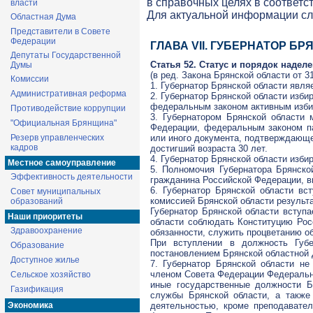
в справочных целях в соответс
власти
Для актуальной информации с
Областная Дума
Представители в Совете
Федерации
ГЛАВА VII. ГУБЕРНАТОР Б
Депутаты Государственной
Статья 52. Статус и порядок наде
Думы
(в ред. Закона Брянской области от 3
Комиссии
1. Губернатор Брянской области явл
Административная реформа
2. Губернатор Брянской области изб
федеральным законом активным избир
Противодействие коррупции
3. Губернатором Брянской области 
"Официальная Брянщина"
Федерации, федеральным законом па
Резерв управленческих
или иного документа, подтверждающе
кадров
достигший возраста 30 лет.
4. Губернатор Брянской области изби
Местное самоуправление
5. Полномочия Губернатора Брянско
Эффективность деятельности
гражданина Российской Федерации, в
6. Губернатор Брянской области вс
Совет муниципальных
комиссией Брянской области результ
образований
Губернатор Брянской области вступ
Наши приоритеты
области соблюдать Конституцию Рос
Здравоохранение
обязанности, служить процветанию об
При вступлении в должность Губе
Образование
постановлением Брянской областной
Доступное жилье
7. Губернатор Брянской области н
членом Совета Федерации Федеральн
Сельское хозяйство
иные государственные должности Б
Газификация
службы Брянской области, а также
Экономика
деятельностью, кроме преподавател