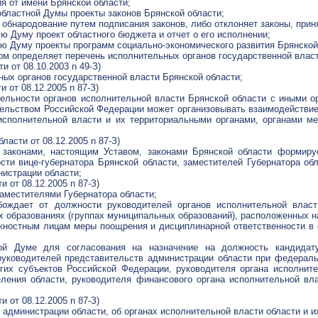
я от имени Брянской области;
областной Думы проекты законов Брянской области;
х обнародование путем подписания законов, либо отклоняет законы, при
ю Думу проект областного бюджета и отчет о его исполнении;
ую Думу проекты программ социально-экономического развития Брянской 
вом определяет перечень исполнительных органов государственной власт
ти от 08.10.2003 n 49-З)
ных органов государственной власти Брянской области;
и от 08.12.2005 n 87-З)
тельности органов исполнительной власти Брянской области с иными о
ательством Российской Федерации может организовывать взаимодействи
сполнительной власти и их территориальными органами, органами м
бласти от 08.12.2005 n 87-З)
 законами, настоящим Уставом, законами Брянской области формиру
ти вице-губернатора Брянской области, заместителей Губернатора обл
нистрации области;
и от 08.12.2005 n 87-З)
заместителями Губернатора области;
бождает от должности руководителей органов исполнительной власт
х образованиях (группах муниципальных образований), расположенных н
жностным лицам меры поощрения и дисциплинарной ответственности в 
ой Думе для согласования на назначение на должность кандидату
руководителей представительств администрации области при федераль
угих субъектов Российской Федерации, руководителя органа исполнит
ления области, руководителя финансового органа исполнительной вла
и от 08.12.2005 n 87-З)
 администрации области, об органах исполнительной власти области и и