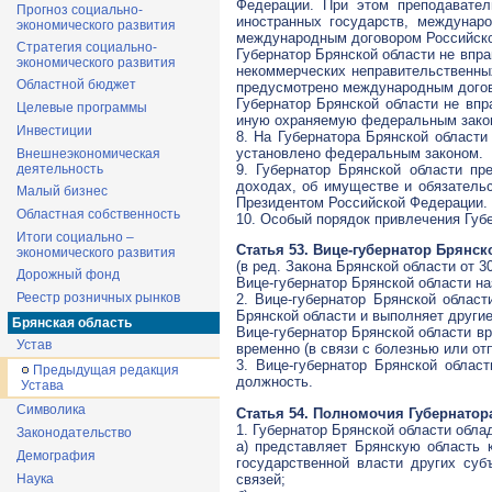
Федерации. При этом преподавател
Прогноз социально-
иностранных государств, междунаро
экономического развития
международным договором Российско
Стратегия социально-
Губернатор Брянской области не впра
экономического развития
некоммерческих неправительственных
Областной бюджет
предусмотрено международным догов
Губернатор Брянской области не вп
Целевые программы
иную охраняемую федеральным закон
Инвестиции
8. На Губернатора Брянской области
установлено федеральным законом.
Внешнеэкономическая
деятельность
9. Губернатор Брянской области пр
доходах, об имуществе и обязательс
Малый бизнес
Президентом Российской Федерации.
Областная собственность
10. Особый порядок привлечения Губ
Итоги социально –
Статья 53. Вице-губернатор Брянск
экономического развития
(в ред. Закона Брянской области от 30
Дорожный фонд
Вице-губернатор Брянской области н
Реестр розничных рынков
2. Вице-губернатор Брянской облас
Брянской области и выполняет другие
Брянская область
Вице-губернатор Брянской области вр
Устав
временно (в связи с болезнью или от
3. Вице-губернатор Брянской облас
Предыдущая редакция
должность.
Устава
Символика
Статья 54. Полномочия Губернатор
1. Губернатор Брянской области обл
Законодательство
а) представляет Брянскую область 
Демография
государственной власти других суб
связей;
Наука