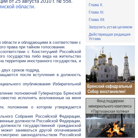
и от 25 августа 2010 г. № 558.
Глава X.
нской области.
Глава XI.
Глава XII.
Загрузить устав целиком
Действующая редакция
Устава
и области и обладающими в соответствии с
го права при тайном голосовании.
соответствии с Конституцией Российской
го государства либо вида на жительство
а территории иностранного государства, и
 двух сроков подряд.
кращаются после вступления в должность
ициального опубликования Избирательной
твлении полномочий Губернатора Брянской
осовестно исполнять возложенные на меня
ти, положение о котором утверждается
льного Собрания Российской Федерации,
твенные должности Российской Федерации,
должности государственной гражданской
 может заниматься другой оплачиваемой
усмотрено законодательством Российской