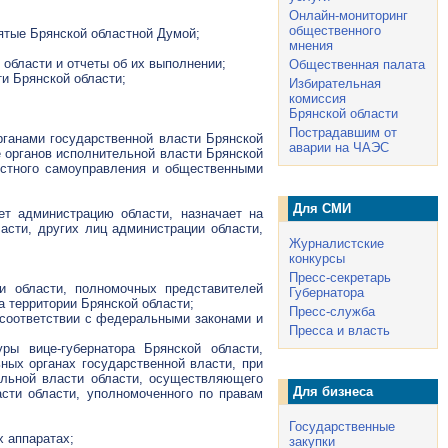
Онлайн-мониторинг
общественного
нятые Брянской областной Думой;
мнения
области и отчеты об их выполнении;
Общественная палата
и Брянской области;
Избирательная
комиссия
Брянской области
Пострадавшим от
рганами государственной власти Брянской
аварии на ЧАЭС
е органов исполнительной власти Брянской
естного самоуправления и общественными
Для СМИ
ет администрацию области, назначает на
асти, других лиц администрации области,
Журналистские
конкурсы
Пресс-секретарь
и области, полномочных представителей
Губернатора
а территории Брянской области;
Пресс-служба
соответствии с федеральными законами и
Пресса и власть
ры вице-губернатора Брянской области,
ных органах государственной власти, при
ельной власти области, осуществляющего
Для бизнеса
сти области, уполномоченного по правам
Государственные
х аппаратах;
закупки