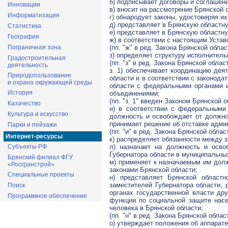
б) подписывает договоры и соглашени
Инновации
в) вносит на рассмотрение Брянской 
Информатизация
г) обнародует законы, удостоверяя и
д) представляет в Брянскую областну
Статистика
е) представляет в Брянскую областн
География
ж) в соответствии с настоящим Уста
(пп. "ж" в ред. Закона Брянской облас
Пограничная зона
з) определяет структуру исполнитель
Градостроительная
(пп. "з" в ред. Закона Брянской област
деятельность
з. 1) обеспечивает координацию дея
Природопользование
области и в соответствии с законод
и охрана окружающей среды
области с федеральными органами и
История
объединениями;
(пп. "з. 1" введен Законом Брянской о
Казачество
и) в соответствии с федеральными
Культура и искусство
должность и освобождает от должнос
принимает решение об отставке адми
Парки и пейзажи
(пп. "и" в ред. Закона Брянской област
Интернет-ресурсы
к) распределяет обязанности между 
л) назначает на должность и осво
Субъекты РФ
Губернатора области в муниципальны
Брянский филиал ФГУ
м) применяет к назначаемым им дол
«Росгранстрой»
законами Брянской области;
Специальные проекты
н) представляет Брянской областн
заместителей Губернатора области, 
Поиск
органах государственной власти др
Программное обеспечение
функции по социальной защите насе
человека в Брянской области;
(пп. "н" в ред. Закона Брянской област
о) утверждает положения об аппарате