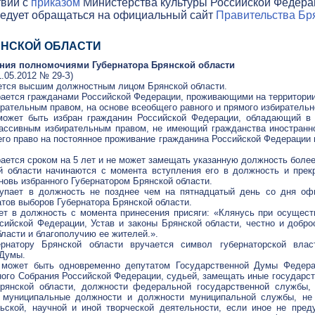
твии с
приказом
Министерства культуры Российской Федераци
ледует обращаться на официальный сайт
Правительства Бря
РЯНСКОЙ ОБЛАСТИ
ления полномочиями Губернатора Брянской области
1.05.2012 № 29-З)
яется высшим должностным лицом Брянской области.
ирается гражданами Российской Федерации, проживающими на территори
ательным правом, на основе всеобщего равного и прямого избирательно
может быть избран гражданин Российской Федерации, обладающий в 
ссивным избирательным правом, не имеющий гражданства иностранно
го право на постоянное проживание гражданина Российской Федерации н
рается сроком на 5 лет и не может замещать указанную должность более
й области начинаются с момента вступления его в должность и пре
новь избранного Губернатором Брянской области.
тупает в должность не позднее чем на пятнадцатый день со дня оф
атов выборов Губернатора Брянской области.
ает в должность с момента принесения присяги: «Клянусь при осущес
сийской Федерации, Устав и законы Брянской области, честно и добр
ласти и благополучию ее жителей.».
рнатору Брянской области вручается символ губернаторской влас
 Думы.
е может быть одновременно депутатом Государственной Думы Федера
ого Собрания Российской Федерации, судьей, замещать иные государс
рянской области, должности федеральной государственной службы, 
 муниципальные должности и должности муниципальной службы, не
ьской, научной и иной творческой деятельности, если иное не пред