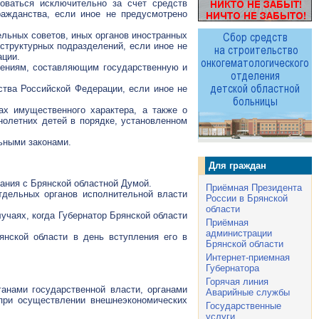
оваться исключительно за счет средств
ражданства, если иное не предусмотрено
ельных советов, иных органов иностранных
структурных подразделений, если иное не
ации.
дениям, составляющим государственную и
ства Российской Федерации, если иное не
ах имущественного характера, а также о
нолетних детей в порядке, установленном
ьными законами.
Для граждан
ания с Брянской областной Думой.
Приёмная Президента
отдельных органов исполнительной власти
России в Брянской
области
учаях, когда Губернатор Брянской области
Приёмная
администрации
янской области в день вступления его в
Брянской области
Интернет-приемная
Губернатора
Горячая линия
анами государственной власти, органами
Аварийные службы
 при осуществлении внешнеэкономических
Государственные
услуги