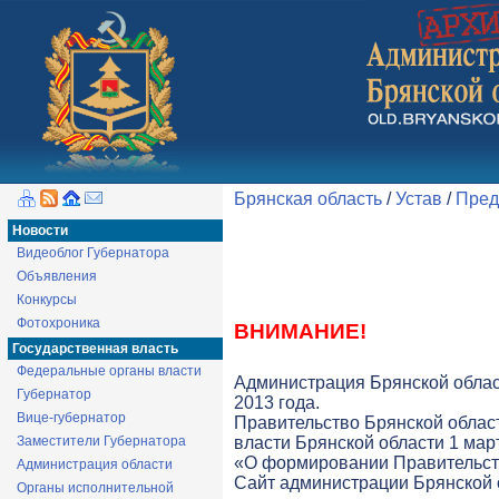
Брянская область
/
Устав
/
Пред
Новости
Видеоблог Губернатора
Объявления
Конкурсы
Фотохроника
ВНИМАНИЕ!
Государственная власть
Федеральные органы власти
Администрация Брянской облас
Губернатор
2013 года.
Вице-губернатор
Правительство Брянской облас
Заместители Губернатора
власти Брянской области 1 март
«О формировании Правительств
Администрация области
Cайт администрации Брянской о
Органы исполнительной