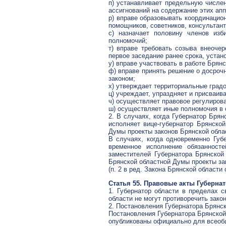
п) устанавливает предельную числен
ассигнований на содержание этих ап
р) вправе образовывать координацио
помощников, советников, консультант
с) назначает половину членов изб
полномочий;
т) вправе требовать созыва внеоче
первое заседание ранее срока, уста
у) вправе участвовать в работе Брян
ф) вправе принять решение о досро
законом;
х) утверждает территориальные град
ц) учреждает, упраздняет и присваив
ч) осуществляет правовое регулиров
ш) осуществляет иные полномочия в 
2. В случаях, когда Губернатор Брян
исполняет вице-губернатор Брянской
Думы проекты законов Брянской облас
В случаях, когда одновременно Губе
временное исполнение обязанносте
заместителей Губернатора Брянской
Брянской областной Думы проекты зак
(п. 2 в ред. Закона Брянской области 
Статья 55. Правовые акты Губерна
1. Губернатор области в пределах 
области не могут противоречить закон
2. Постановления Губернатора Брянск
Постановления Губернатора Брянской 
опубликованы официально для всеоб