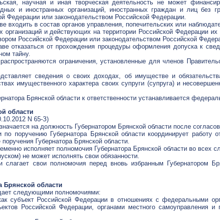
ьская, научная и иная творческая деятельность не может финансир
дных и иностранных организаций, иностранных граждан и лиц без г
й Федерации или законодательством Российской Федерации.
ве входить в состав органов управления, попечительских или наблюдат
 организаций и действующих на территории Российской Федерации их 
ором Российской Федерации или законодательством Российской Федер
раве отказаться от прохождения процедуры оформления допуска к све
ом тайну.
 распространяются ограничения, установленные для членов Правитель
едставляет сведения о своих доходах, об имуществе и обязательств
твах имущественного характера своих супруги (супруга) и несовершен
ернатора Брянской области к ответственности устанавливается федерал
ой области
.10.2012 N 65-З)
азначается на должность Губернатором Брянской области после согласов
ти по поручению Губернатора Брянской области координирует работу 
 поручения Губернатора Брянской области.
еменно исполняет полномочия Губернатора Брянской области во всех сл
пуском) не может исполнять свои обязанности.
ти слагает свои полномочия перед вновь избранным Губернатором Бр
а Брянской области
адает следующими полномочиями:
как субъект Российской Федерации в отношениях с федеральными орг
ъектов Российской Федерации, органами местного самоуправления и