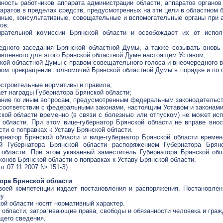
ность работников аппарата администрации области, аппаратов органов
паратов в пределах средств, предусмотренных на эти цели в областном 
нные, консультативные, совещательные и вспомогательные органы при 
ов;
ирательной комиссии Брянской области и освобождает их от испол
редного заседания Брянской областной Думы, а также созывать внов
новленного для этого Брянской областной Думе настоящим Уставом;
ской областной Думы с правом совещательного голоса и внеочередного 
чном прекращении полномочий Брянской областной Думы в порядке и п
остроительные нормативы и правила;
ает награды Губернатора Брянской области;
ание по иным вопросам, предусмотренным федеральным законодательст
соответствии с федеральными законами, настоящим Уставом и законами
ской области временно (в связи с болезнью или отпуском) не может исп
 области. При этом вице-губернатор Брянской области не вправе вно
ти о поправках к Уставу Брянской области.
рнатор Брянской области и вице-губернатор Брянской области времен
й Губернатора Брянской области распоряжением Губернатора Брян
 области. При этом указанный заместитель Губернатора Брянской обл
онов Брянской области о поправках к Уставу Брянской области.
от 07.11.2007 № 151-З)
тора Брянской области
своей компетенции издает постановления и распоряжения. Постановле
у.
ой области носят нормативный характер.
области, затрагивающие права, свободы и обязанности человека и гражд
щего сведения.