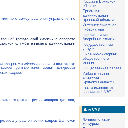
России в Брянской
области
Приёмная
администрации
 местного самоуправления управления по
Брянской области
Интернет-приемная
Губернатора
Горячая линия
ственной гражданской службы в аппарате
Аварийные службы
жданской службы аппарата администрации
Государственные
услуги
Онлайн-мониторинг
общественного
мнения
ой программы «Формирование и подготовка
венного университета имени академика
Общественная палата
ских кадров.
Избирательная
комиссия
Брянской области
Пострадавшим от
аварии на ЧАЭС
тоится открытие трех семинаров для лиц,
Для СМИ
Журналистские
 резерва управленческих кадров Брянской
конкурсы