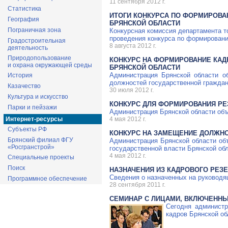
11 сентября 2012 г.
Статистика
ИТОГИ КОНКУРСА ПО ФОРМИРОВ
География
БРЯНСКОЙ ОБЛАСТИ
Пограничная зона
Конкурсная комиссия департамента
т
проведения конкурса по формировани
Градостроительная
8 августа 2012 г.
деятельность
Природопользование
КОНКУРС НА ФОРМИРОВАНИЕ КА
и охрана окружающей среды
БРЯНСКОЙ ОБЛАСТИ
Администрация Брянской области о
История
должностей государственной граждан
Казачество
30 июля 2012 г.
Культура и искусство
КОНКУРС ДЛЯ ФОРМИРОВАНИЯ РЕ
Парки и пейзажи
Администрация Брянской области объ
4 мая 2012 г.
Интернет-ресурсы
Субъекты РФ
КОНКУРС НА ЗАМЕЩЕНИЕ ДОЛЖН
Брянский филиал ФГУ
Администрация Брянской области объ
«Росгранстрой»
государственной власти Брянской обл
4 мая 2012 г.
Специальные проекты
Поиск
НАЗНАЧЕНИЯ ИЗ КАДРОВОГО РЕЗ
Сведения о назначенных на руководящ
Программное обеспечение
28 сентября 2011 г.
СЕМИНАР С ЛИЦАМИ, ВКЛЮЧЕННЫ
Сегодня администр
кадров Брянской об