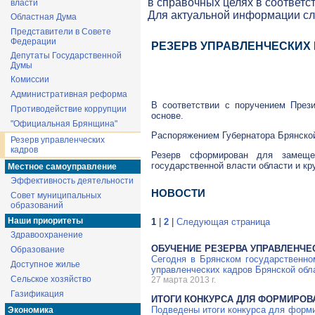
в справочных целях в соответс
власти
Для актуальной информации с
Областная Дума
Представители в Совете
Федерации
РЕЗЕРВ УПРАВЛЕНЧЕСКИХ
Депутаты Государственной
Думы
Комиссии
Административная реформа
В соответствии с поручением През
Противодействие коррупции
основе.
"Официальная Брянщина"
Распоряжением Губернатора Брянско
Резерв управленческих
кадров
Резерв сформирован для замещен
государственной власти области и к
Местное самоуправление
Эффективность деятельности
НОВОСТИ
Совет муниципальных
образований
Наши приоритеты
1
|
2
|
Следующая страница
Здравоохранение
ОБУЧЕНИЕ РЕЗЕРВА УПРАВЛЕНЧЕ
Образование
Сегодня в Брянском государственно
Доступное жилье
управленческих кадров Брянской обл
Сельское хозяйство
27 марта 2013 г.
Газификация
ИТОГИ КОНКУРСА ДЛЯ ФОРМИРОВ
Подведены итоги конкурса для форми
Экономика