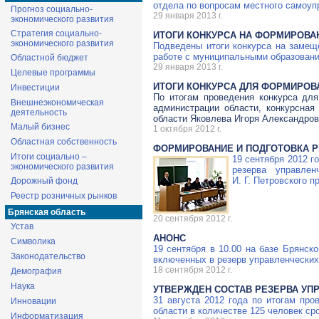
отдела по вопросам местного самоуп
Прогноз социально-
29 января 2013 г.
экономического развития
Стратегия социально-
ИТОГИ КОНКУРСА НА ФОРМИРОВА
экономического развития
Подведены итоги конкурса на замещ
работе с муниципальными образовани
Областной бюджет
29 января 2013 г.
Целевые программы
ИТОГИ КОНКУРСА ДЛЯ ФОРМИРОВ
Инвестиции
По итогам проведения конкурса дл
Внешнеэкономическая
администрации области, конкурсная
деятельность
области Яковлева Игоря Александров
Малый бизнес
1 октября 2012 г.
Областная собственность
ФОРМИРОВАНИЕ И ПОДГОТОВКА Р
Итоги социально –
19 сентября 2012 г
экономического развития
резерва управлен
И. Г. Петровского
пр
Дорожный фонд
Реестр розничных рынков
Брянская область
20 сентября 2012 г.
Устав
АНОНС
Символика
19 сентября в 10.00 на базе Брянск
Законодательство
включенных в резерв управленческих
18 сентября 2012 г.
Демография
Наука
УТВЕРЖДЕН СОСТАВ РЕЗЕРВА УП
31 августа 2012 года по итогам про
Инновации
области в количестве 125 человек сро
Информатизация