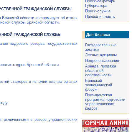
Пресс-секретарь
Губернатора
АРСТВЕННОЙ ГРАЖДАНСКОЙ СЛУЖБЫ
Пресс-служба
Пресса и власть
 Брянской области информирует об итогах
нской службы Брянской области.
ВЕННОЙ ГРАЖДАНСКОЙ СЛУЖБЫ
Для бизнеса
ание кадрового резерва государственных
Государственные
закупки
Лесные аукционы
Недропользование
ческих кадров Брянской области.
Аренда, продажа
областной
собственности
Брянский
остей стажеров в исполнительных органах
экономический
форум
Президентская
программа подготовки
году.
управленческих
кадров
и, включенными в резерв управленческих