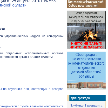
и от 25 августа 2010 г. № 558.
нской области.
сти
рв управленческих кадров на конкурсной
.
ей отдельных исполнительных органов
ых являются органы власти области.
ы по обучению лиц, состоящих в резерве
Для граждан
Приёмная Президента
ражданской службы главного консультанта