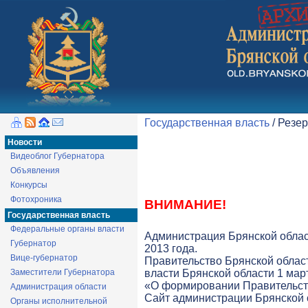
Государственная власть
/ Резе
Новости
Видеоблог Губернатора
Объявления
Конкурсы
Фотохроника
ВНИМАНИЕ!
Государственная власть
Федеральные органы власти
Администрация Брянской облас
Губернатор
2013 года.
Вице-губернатор
Правительство Брянской облас
Заместители Губернатора
власти Брянской области 1 март
«О формировании Правительств
Администрация области
Cайт администрации Брянской о
Органы исполнительной