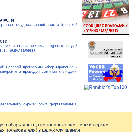
БЛАСТИ
органов государственной власти Брянской
СТИ
елями и специалистами кадровых служб
Р. Р. Габдулвалеева
.
ной целевой программы «Формирование и
ниверситета проведен семинар с лицами,
ерального округа: опыт формирования,
цию об
ip-адресе
, местоположении, типе и версии
ах пользователя) в целях улучшения