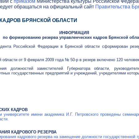
твии с
приказом
Министерства культуры Российской Федераци
ледует обращаться на официальный сайт
Правительства Бря
 КАДРОВ БРЯНСКОЙ ОБЛАСТИ
ИНФОРМАЦИЯ
по формированию резерва управленческих кадров Брянской обла
идента Российской Федерации в Брянской области сформирован резе
й области от 9 февраля 2009 года №
50-р
в резерв включено 120 человек
ия должностей заместителей Губернатора области, руководител
рупных государственных предприятий и учреждений, учредителями котор
СКИХ КАДРОВ
м университете имени академика И.Г. Петровского проведены семинар
асти.
АНИЯ КАДРОВОГО РЕЗЕРВА
рования кадрового резерва на замещение должности государственной г