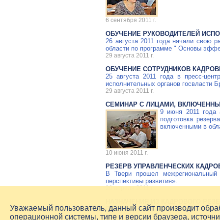
6 сентября 2011 г.
ОБУЧЕНИЕ РУКОВОДИТЕЛЕЙ ИСПО
26 августа 2011 года начали свою 
области по программе " Основы эффе
29 августа 2011 г.
ОБУЧЕНИЕ СОТРУДНИКОВ КАДРОВ
25 августа 2011 года в
пресс-цент
исполнительных органов госвласти Б
29 августа 2011 г.
СЕМИНАР С ЛИЦАМИ, ВКЛЮЧЕННЫ
9 июня 2011 года
подготовка резерв
включенными в обла
10 июня 2011 г.
РЕЗЕРВ УПРАВЛЕНЧЕСКИХ КАДРО
В Твери прошел межрегиональный 
перспективы развития».
20 апреля 2011 г.
НАЗНАЧЕНИЯ ИЗ КАДРОВОГО РЕЗ
Уважаемый пользователь, данный сайт производит обр
Произведены назначения на руководя
25 марта 2011 г.
операционной системы, типе и версии браузера, источни