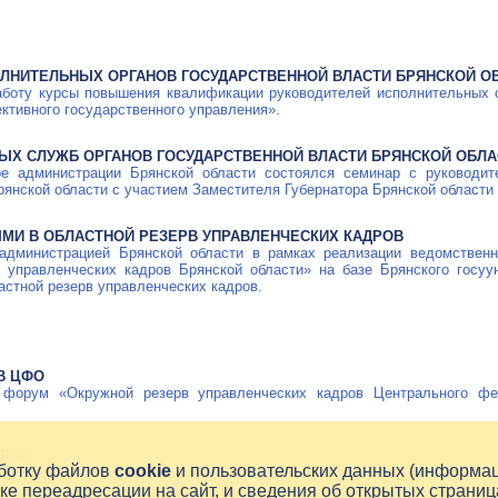
ЛНИТЕЛЬНЫХ ОРГАНОВ ГОСУДАРСТВЕННОЙ ВЛАСТИ БРЯНСКОЙ О
работу курсы повышения квалификации руководителей исполнительных 
ктивного государственного управления».
ЫХ СЛУЖБ ОРГАНОВ ГОСУДАРСТВЕННОЙ ВЛАСТИ БРЯНСКОЙ ОБЛА
ре
администрации Брянской области состоялся семинар с руководит
рянской области с участием Заместителя Губернатора Брянской области
МИ В ОБЛАСТНОЙ РЕЗЕРВ УПРАВЛЕНЧЕСКИХ КАДРОВ
 администрацией Брянской области в рамках реализации ведомствен
а управленческих кадров Брянской области» на базе Брянского госуу
стной резерв управленческих кадров.
В ЦФО
форум «Окружной резерв управленческих кадров Центрального фед
ЕРВА
аботку файлов
cookie
и пользовательских данных (информа
щие должности из регионального резерва управленческих кадров.
ке переадресации на сайт, и сведения об открытых страниц