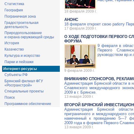
Статистика
География
18 февраля 2009 г.
Пограничная зона
АНОНС
Градостроительная
18 февраля откроет свою работу Пе
деятельность
17 февраля 2009 г.
Природопользование
О ХОДЕ ПОДГОТОВКИ ПЕРВОГО 
и охрана окружающей среды
ФОРУМА
История
9 февраля в облас
Казачество
Первого Славянс
руководством вр.и.
Культура и искусство
Парки и пейзажи
Интернет-ресурсы
9 февраля 2009 г.
Субъекты РФ
ВНИМАНИЮ СПОНСОРОВ, РЕКЛАМО
Брянский филиал ФГУ
Администрация Брянской области в н
«Росгранстрой»
Славянского международного эконо
Специальные проекты
2009 в г. Брянске.
13 января 2009 г.
Поиск
Программное обеспечение
ВТОРОЙ БРЯНСКИЙ ИНВЕСТИЦИО
Администрация Брянской област
приграничного и международного со
намеченный к проведению
5—7
фев
2009 года в формате Первого Славян
13 января 2009 г.