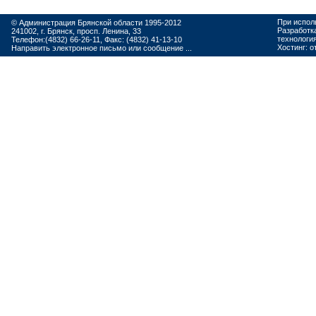
При испол
© Администрация Брянской области 1995-2012
Разработк
241002, г. Брянск, просп. Ленина, 33
технологи
Телефон:(4832) 66-26-11, Факс: (4832) 41-13-10
Хостинг:
о
Направить электронное письмо или сообщение ...