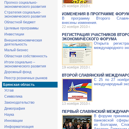
Прогноз социально-
26 ноября 2010 г.
экономического развития
Стратегия социально-
ИЗМЕНЕНИЯ В ПРОГРАММЕ ФОРУ
экономического развития
В программу Второго Славянс
Областной бюджет
внесены изменения.
22 ноября 2010 г.
Целевые программы
Инвестиции
РЕГИСТРАЦИЯ УЧАСТНИКОВ ВТОР
ЭКОНОМИЧЕСКОГО ФОРУМА
Внешнеэкономическая
Открыта регистр
деятельность
международного эк
Малый бизнес
Областная собственность
Итоги социально –
экономического развития
19 ноября 2010 г.
Дорожный фонд
ВТОРОЙ СЛАВЯНСКИЙ МЕЖДУНАР
Реестр розничных рынков
С 25 по 27 ноября
международный эко
Брянская область
Устав
Символика
Законодательство
13 ноября 2010 г.
Демография
ПЕРВЫЙ СЛАВЯНСКИЙ МЕЖДУНАР
Наука
В форуме принимаю
банковской сферы
Инновации
из Болгарии, Сло
Информатизация
Австрии, Германии 