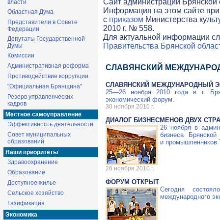
Cайт администрации Брянской о
власти
Информация на этом сайте при
Областная Дума
с
приказом
Министерства культ
Представители в Совете
2010 г. № 558.
Федерации
Для актуальной информации сл
Депутаты Государственной
Правительства Брянской облас
Думы
Комиссии
Административная реформа
СЛАВЯНСКИЙ МЕЖДУНАРО
Противодействие коррупции
СЛАВЯНСКИЙ МЕЖДУНАРОДНЫЙ Э
"Официальная Брянщина"
25—26 ноября
2010 года в г. Бря
Резерв управленческих
экономический форум.
кадров
30 ноября 2010 г.
Местное самоуправление
ДИАЛОГ БИЗНЕСМЕНОВ ДВУХ СТР
Эффективность деятельности
26 ноября в админ
Совет муниципальных
бизнеса Брянской
образований
и промышленников 
Наши приоритеты
Здравоохранение
26 ноября 2010 г.
Образование
ФОРУМ ОТКРЫТ
Доступное жилье
Сегодня состоял
Сельское хозяйство
международного эк
Газификация
Экономика